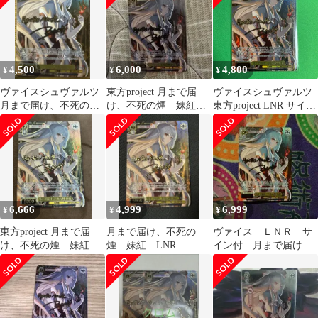
4,500
6,000
4,800
¥
¥
¥
ヴァイスシュヴァルツ
東方project 月まで届
ヴァイスシュヴァルツ
月まで届け、不死の煙
け、不死の煙 妹紅
東方project LNR サイン
妹紅 LNR
LNR サイン
月まで届け、不死の煙
妹紅
6,666
4,999
6,999
¥
¥
¥
東方project 月まで届
月まで届け、不死の
ヴァイス ＬＮＲ サ
け、不死の煙 妹紅
煙 妹紅 LNR
イン付 月まで届け、
LNR サイン
不死の煙 妹紅 未使用
品