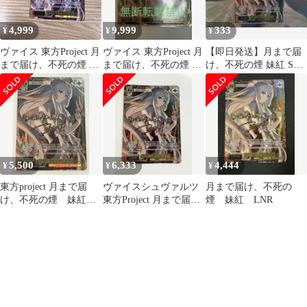
4,999
9,999
333
¥
¥
¥
ヴァイス 東方Project 月
ヴァイス 東方Project 月
【即日発送】月まで届
まで届け、不死の煙 妹
まで届け、不死の煙 妹
け、不死の煙 妹紅 SR
紅 LNR
紅 LNR 2枚セット
★2(星2)
5,500
6,333
4,444
¥
¥
¥
東方project 月まで届
ヴァイスシュヴァルツ
月まで届け、不死の
け、不死の煙 妹紅
東方Project 月まで届
煙 妹紅 LNR
LNR サイン
け、不死の煙 妹紅 LNR