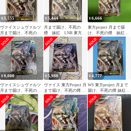
5,555
5,444
6,666
¥
¥
¥
ヴァイスシュヴァルツ
月まで届け、不死の
東方project 月まで届
月まで届け、不死の煙
煙 妹紅 LNR 東方
け、不死の煙 妹紅
妹紅 LNR 1枚
ヴァイスシュヴァルツ
LNR サイン
8,000
5,980
4,777
¥
¥
¥
ヴァイスシュヴァルツ
ヴァイス 東方Project 月
WS 東方project 月まで
月まで届け、不死の煙
まで届け、不死の煙 妹
届け、不死の煙 妹紅
妹紅 LNR
紅 LNR
LNR