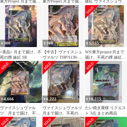
東方Project 月まで届
東方Project 月まで届
妹紅 ヴァイスシュヴァ
け、不死の煙 妹紅 LNR
け、不死の煙 妹紅 LNR
ルツ
300
300
5,555
¥
¥
¥
<美品> 月まで届け、不
【中古】ヴァイスシュ
WS/東方project/月まで
死の煙 妹紅 SR
ヴァルツ THP/S130-
届け、不死の煙 妹紅
009[R]：月まで届け、
LNR
不死の煙 妹紅
4,666
6,222
18,775
¥
¥
¥
ヴァイスシュヴァル
ヴァイスシュヴァルツ
たい焼き屋様 リクエス
ツ 月まで届け、不死
月まで届け、不死の煙
ト 3点 まとめ商品
の煙 妹紅 LNR サイン
妹紅 LNR 1枚