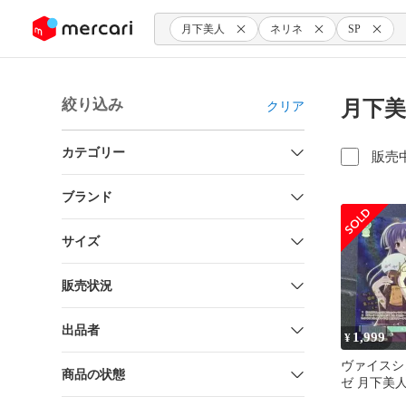
ンツにスキップ
月下美人
ネリネ
SP
絞り込み
月下美
クリア
カテゴリー
販売
ブランド
サイズ
販売状況
出品者
1,999
¥
ヴァイスシ
商品の状態
ゼ 月下美人