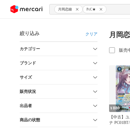
ンツにスキップ
月岡恋鐘
PcC★
絞り込み
月岡恋
クリア
カテゴリー
販売
ブランド
サイズ
販売状況
出品者
880
¥
【中古】ユ
商品の状態
ナ PC01BT/
012[PcC