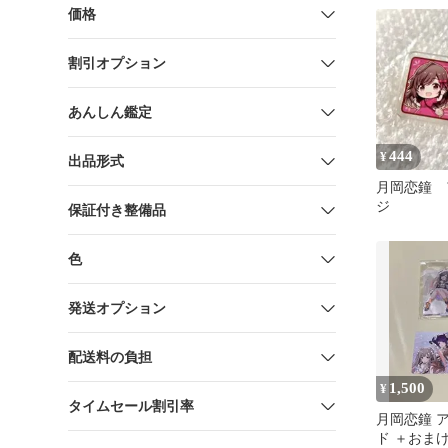
恋鐘(アイ
価格
イン入り)
割引オプション
あんしん鑑定
444
¥
出品形式
月岡恋鐘 
ジ
保証付き整備品
色
発送オプション
配送料の負担
1,500
¥
タイムセール割引率
月岡恋鐘 
ド ＋おま