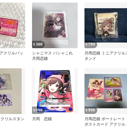
ドル金箔押しサ
300
799
¥
¥
アクリルバッ
シャニマス パシャこれ
月岡恋鐘 ミニアクリル
月岡恋鐘
タンド
890
990
¥
¥
アクリルスタン
月岡 恋鐘
月岡恋鐘 ポートレート
け
ポストカード アクリル