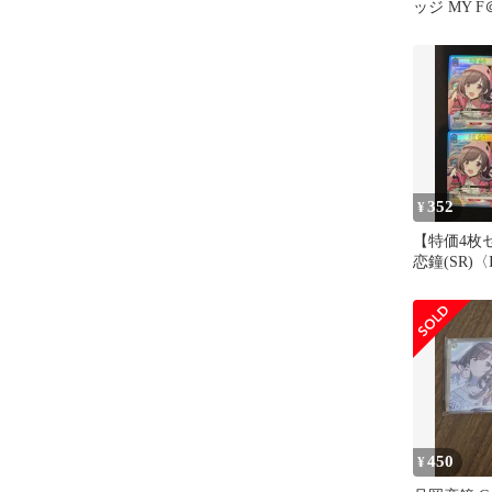
ッジ MY F
COLLECTI
352
¥
【特価4枚
恋鐘(SR)〈I
[UA04BT
オンアリー
450
¥