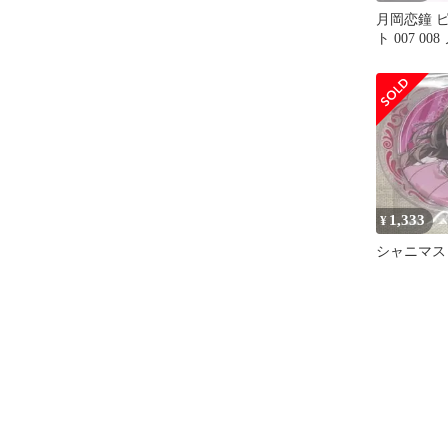
月岡恋鐘 
ト 007 0
品 シャニ
1,333
¥
シャニマス