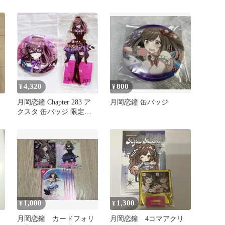
ド おまけポストカード
4,320
800
¥
¥
月岡恋鐘 Chapter 283 ア
月岡恋鐘 缶バッジ
クスタ 缶バッジ 限定品
セット 未開封
1,000
1,300
¥
¥
月岡恋鐘 カードフォリ
月岡恋鐘 4コマアクリ