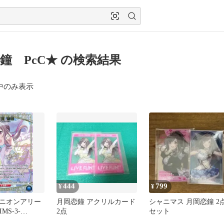
鐘 PcC★ の検索結果
中のみ表示
444
799
¥
¥
ニオンアリー
月岡恋鐘 アクリルカード
シャニマス 月岡恋鐘 2
IMS-3-
2点
セット
★]：(キラ)月岡