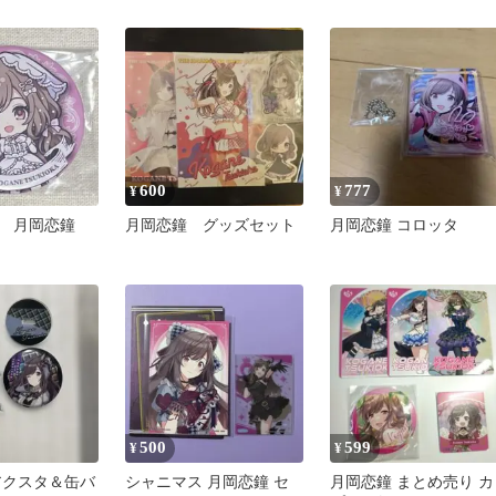
ード
600
777
¥
¥
 月岡恋鐘
月岡恋鐘 グッズセット
月岡恋鐘 コロッタ
500
599
¥
¥
アクスタ＆缶バ
シャニマス 月岡恋鐘 セ
月岡恋鐘 まとめ売り カ