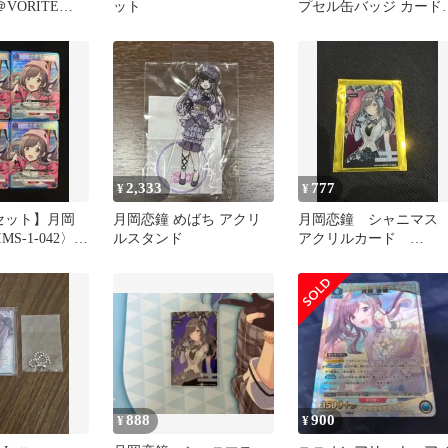
＠VORITE
ット
プセル缶バッジ カード
ON
ォリオ プチカ ∞th iと夢
2,333
777
¥
¥
セット】月岡
月岡恋鐘 めばち アクリ
月岡恋鐘 シャニマ
MS-1-042〉
ルスタンド
アクリルカード
]ユニアリ ユニ
COSTUME G＠LLERY
ナ シャニマス
888
900
¥
¥