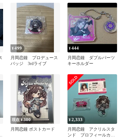
499
444
¥
¥
ス
月岡恋鐘 プロデュース
月岡恋鐘 ダブルパーツ
バッジ 3rdライブ
キーホルダー
300
2,333
現在 ¥
¥
月岡恋鐘 ポストカード
月岡恋鐘 アクリルスタ
カ
ンド プロフィールカー