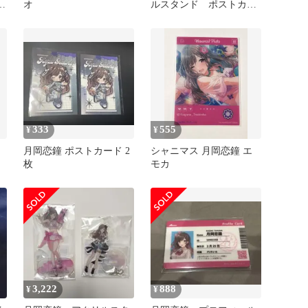
フ
オ
ルスタンド ポストカー
ド シャニマス 渋谷109
パルコレ
333
555
¥
¥
ス
月岡恋鐘 ポストカード 2
シャニマス 月岡恋鐘 エ
枚
モカ
3,222
888
¥
¥