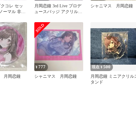
ピクコレ セッ
月岡恋鐘 3rd Live プロデ
シャニマス 月岡恋鐘
08 ノーマル 非売
ュースバッジ アクリルス
マス
タンド 事前販売 限定
777
500
¥
現在 ¥
 月岡恋鐘
シャニマス 月岡恋鐘
月岡恋鐘 ミニアクリル
タンド