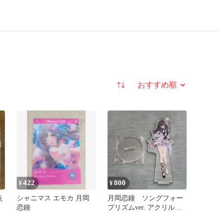
並び替え
422
800
¥
¥
点
シャニマス エモカ 月岡
月岡恋鐘 ソングフォー
恋鐘
プリズムver. アクリルス
タンド