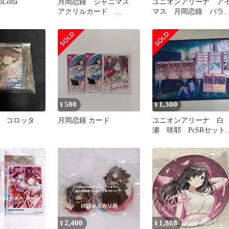
otta
月岡恋鐘 シャニマス
ユニオンアリーナ ア
アクリルカード
マス 月岡恋鐘 パラ
COSTUME G＠LLERY
ル プレイ用 PcC
500
1,300
¥
¥
ス コロッタ
月岡恋鐘 カード
ユニオンアリーナ 白
瀬 咲耶 PcSRセット
（オマケ・アンティー
カ）
2,400
1,888
¥
¥