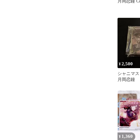
月岡恋鐘 CoL
2,500
¥
シャニマ
月岡恋鐘
1,360
¥