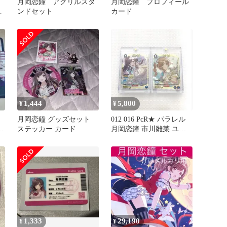
イ
月岡恋鐘 アクリルスタ
月岡恋鐘 プロフィール
レ
ンドセット
カード
1,444
5,800
¥
¥
月岡恋鐘 グッズセット
012 016 PcR★ パラレル
ステッカー カード
月岡恋鐘 市川雛菜 ユニ
アリ シャニマス
1,333
29,190
¥
¥