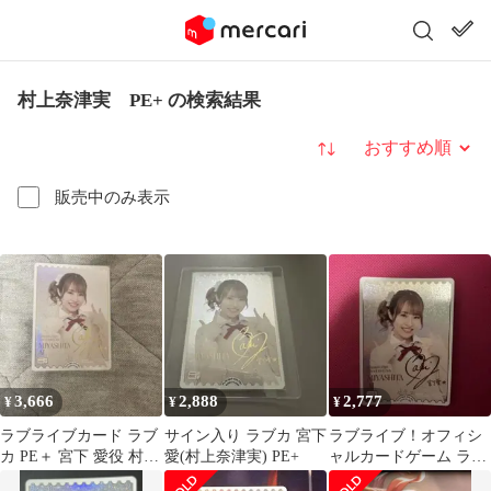
村上奈津実 PE+ の検索結果
並び替え
販売中のみ表示
3,666
2,888
2,777
¥
¥
¥
ラブライブカード ラブ
サイン入り ラブカ 宮下
ラブライブ！オフィシ
カ PE＋ 宮下 愛役 村上
愛(村上奈津実) PE+
ャルカードゲーム ラブ
奈津実
カ 村上奈津実 PE+