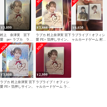
3,099
3,444
6,650
¥
¥
¥
村上 奈津実 宮下
ラブカ 村上奈津実 宮下
ラブライブ！オフィシ
愛 pe+ ラブカ ラブ
愛 PE+ 箔押しサイン。
ャルカードゲーム 村上
ライブ 箔押しサイン
奈津実 PE+ 久保田未夢
ＰＥ+
3,000
2,999
¥
¥
ラブカ 村上奈津実 宮下
ラブライブ！オフィシ
愛 PE+ 箔押しサイン。
ャルカードゲーム ラブ
カ 村上奈津実 PE+