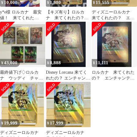
10,000
1,980
15,555
¥
¥
¥
y*e様 ロルカナ 最安
【キズ有り】ロルカ
ディズニーロルカナ
値！ 来てくれた
ナ 来てくれたの？
来てくれたの？ エン
の？ エンチャンテッ
エンチャンテッド ス
チャンテッド
ト
ティッチ
43,000
8,888
11,111
¥
¥
¥
最終値下げ◇ロルカ
Disney Lorcana 来てく
ロルカナ 来てくれた
ナ ウッディ チャン
れたの？ エンチャンテ
の？ エンチャンテッ
ピオンシップ エンチ
ッド ロルカナ
ド
ャンテッドなど 計5枚
19,999
17,999
¥
¥
ディズニーロルカナ
ディズニーロルカナ