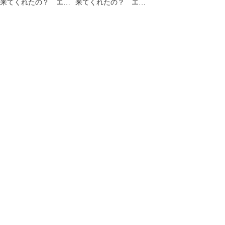
来てくれたの？ エン
来てくれたの？ エン
チャンテッド
チャンテッド