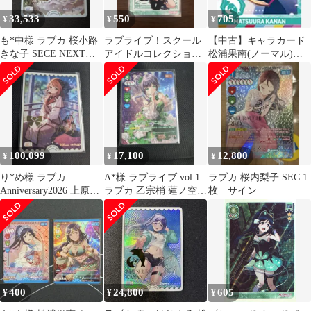
33,533
550
705
¥
¥
¥
も*中様 ラブカ 桜小路
ラブライブ！スクール
【中古】キャラカード
きな子 SECE NEXT
アイドルコレクショ
松浦果南(ノーマル)
STEP ラブライブカー
ン 松浦果南 R
「ラブライブ!スクール
ドゲ
アイドルフェスティバ
ル2 MIRACLE LIVE! ス
ナップマイドSQmore!
Special Bbox」
100,099
17,100
12,800
¥
¥
¥
り*め様 ラブカ
A*様 ラブライブ vol.1
ラブカ 桜内梨子 SEC 1
Anniversary2026 上原歩
ラブカ 乙宗梢 蓮ノ空
枚 サイン
夢 SECE 虹ヶ咲学園
SEC 箔押しサイン
400
24,800
605
¥
¥
¥