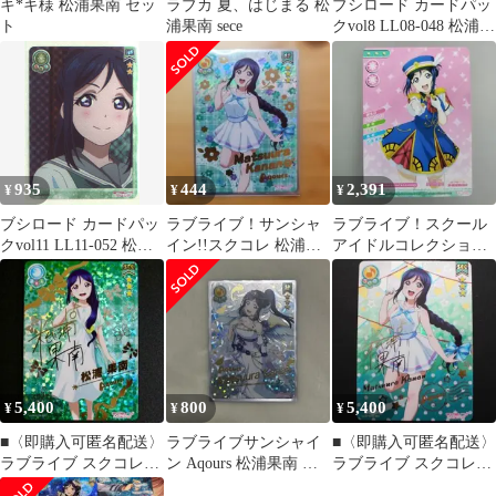
キ*キ様 松浦果南 セッ
ラブカ 夏、はじまる 松
ブシロード カードパッ
ト
浦果南 sece
クvol8 LL08-048 松浦果
南 HR
935
444
2,391
¥
¥
¥
ブシロード カードパッ
ラブライブ！サンシャ
ラブライブ！スクール
クvol11 LL11-052 松浦
イン!!スクコレ 松浦果
アイドルコレクション
果南 HR
南 SP
松浦果南 カード
5,400
800
5,400
¥
¥
¥
■〈即購入可匿名配送〉
ラブライブサンシャイ
■〈即購入可匿名配送〉
ラブライブ スクコレ
ン Aqours 松浦果南 ス
ラブライブ スクコレ
Vol.06 SEC 果南
クコレ SP
Vol.07 SEC 果南