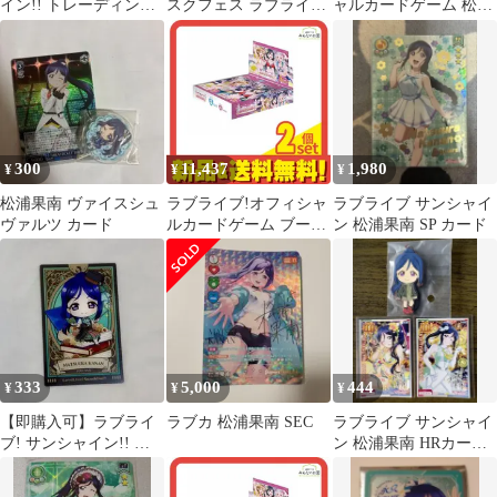
イン!! トレーディング
スクフェス ラブライブ
ャルカードゲーム 松浦
カード 松浦果南 2枚
サンシャイン
果南 SEC
セット
300
11,437
1,980
¥
¥
¥
松浦果南 ヴァイスシュ
ラブライブ!オフィシャ
ラブライブ サンシャイ
ヴァルツ カード
ルカードゲーム ブース
ン 松浦果南 SP カード
ターパック MELLOW
MOMENT 10パック入
BOX 2個セット まとめ
売り
333
5,000
444
¥
¥
¥
【即購入可】ラブライ
ラブカ 松浦果南 SEC
ラブライブ サンシャイ
ブ! サンシャイン!! 松
ン 松浦果南 HRカード
浦果南 アクリルカー
2枚ラバーストラップ
ド
セット