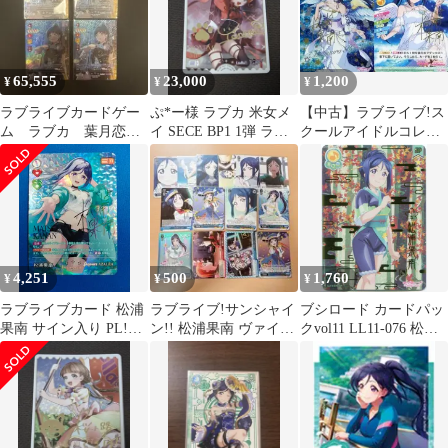
65,555
23,000
1,200
¥
¥
¥
ラブライブカードゲー
ぷ*ー様 ラブカ 米女メ
【中古】ラブライブ!ス
ム ラブカ 葉月恋
イ SECE BP1 1弾 ラブ
クールアイドルコレク
SEC
ライブカードゲーム
ション LL08-
075[SEC]：松浦果南
4,251
500
1,760
¥
¥
¥
ラブライブカード 松浦
ラブライブ!サンシャイ
ブシロード カードパッ
果南 サイン入り PL!S-
ン!! 松浦果南 ヴァイス
クvol11 LL11-076 松浦
bp3-003-SEC
シュヴァルツ
果南 SP