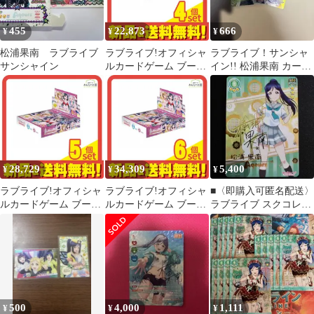
455
22,873
666
¥
¥
¥
松浦果南 ラブライブ
ラブライブ!オフィシャ
ラブライブ！サンシャ
サンシャイン
ルカードゲーム ブース
イン!! 松浦果南 カード
ターパック MELLOW
2枚セット
MOMENT 10パック入
BOX 4個セット まとめ
売り
28,729
34,309
5,400
¥
¥
¥
ラブライブ!オフィシャ
ラブライブ!オフィシャ
■〈即購入可匿名配送〉
ルカードゲーム ブース
ルカードゲーム ブース
ラブライブ スクコレ
ターパック MELLOW
ターパック MELLOW
Vol.04 SEC 果南
MOMENT 10パック入
MOMENT 10パック入
BOX 5個セット まとめ
BOX 6個セット まとめ
売り
売り
500
4,000
1,111
¥
¥
¥