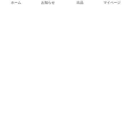
ホーム
お知らせ
出品
マイページ
会社概要（運営会社）
採用情報
プレスリリース
公式ブログ
プレスキット
メルカリUS
メルカリShops
m department（エムデパ）
ヘルプ
ヘルプセンター（ガイド・お問い合わせ）
メルカリShopsでショップを開設する
メルカリShops ショップ管理画面にログイン
メルカリShops出店者向けガイド
お問い合わせ一覧
フリーワードから商品をさがす
プライバシーと利用規約
メルカリ利用規約
メルカリShops利用規約
メルカリアンバサダー利用規約