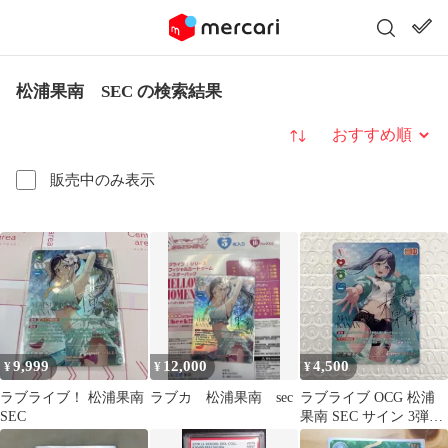
松浦果南 SEC の検索結果
並び替え
販売中のみ表示
9,999
12,000
4,500
¥
¥
¥
ラブライブ！ 松浦果南
ラブカ 松浦果南 sec
ラブライブ OCG 松浦
SEC
果南 SEC サイン 3弾
PLIS-bp3-003