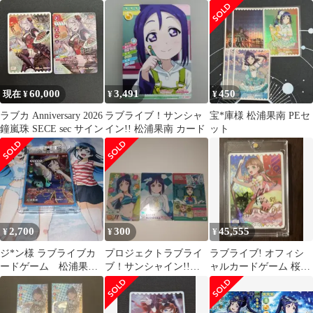
60,000
3,491
450
現在 ¥
¥
¥
ラブカ Anniversary 2026
ラブライブ！サンシャ
宝*庫様 松浦果南 PEセ
鐘嵐珠 SECE sec サイン
イン!! 松浦果南 カード
ット
2,700
300
45,555
¥
¥
¥
ジ*ン様 ラブライブカ
プロジェクトラブライ
ラブライブ! オフィシ
ードゲーム 松浦果
ブ！サンシャイン!!松
ャルカードゲーム 桜小
南 P＋
浦果南 Aqours カー
路きな子 SECE
ド3枚セット