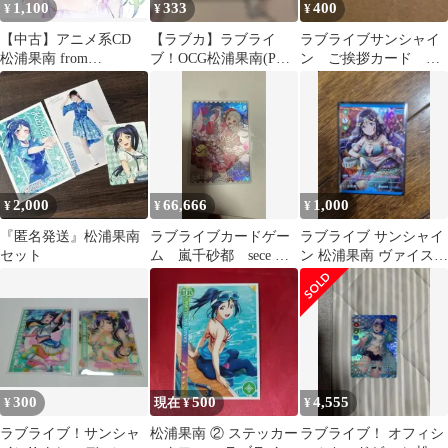
1,100
333
400
¥
¥
¥
【中古】アニメ系CD
【ラブカ】ラブライ
ラブライブサンシャイ
松浦果南 from
ブ！OCG松浦果南(PE)
ン ご挨拶カード 松
Aqours(CV.諏訪ななか)
PL!S-pb1-027-PE
浦果南
/ LoveLive! Sunshine!!
Matsuura Kanan Second
Solo Concert Album
2,000
66,666
1,000
¥
¥
¥
『匿名発送』松浦果南
ラブライブカードゲー
ラブライブ サンシャイ
セット
ム 嵐千砂都 sece ラ
ン 松浦果南 ヴァイスシ
ブカ
ュヴァルツ
300
500
4,555
¥
現在 ¥
¥
ラブライブ！サンシャ
松浦果南 ② ステッカー
ラブライブ！ オフィシ