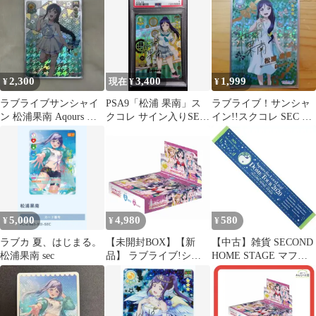
2,300
3,400
1,999
¥
現在 ¥
¥
ラブライブサンシャイ
PSA9「松浦 果南」ス
ラブライブ！サンシャ
ン 松浦果南 Aqours ス
クコレ サイン入りSEC
イン!!スクコレ SEC 松
クコレ sec Vol.07
ラブライブ!サンシャイ
浦果南
ン!!
5,000
4,980
580
¥
¥
¥
ラブカ 夏、はじまる。
【未開封BOX】【新
【中古】雑貨 SECOND
松浦果南 sec
品】 ラブライブ!シリ
HOME STAGE マフラ
ーズ オフィシャルカー
ータオル 「ラブライ
ドゲーム ブースターパ
ブ!サンシャイン!!
ック MELLOW
Aqours 6th LoveLive!
MOMENT BOX 佐賀
DOME TOUR 2020」