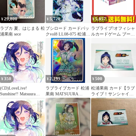
29,800
5,720
5,857
¥
¥
¥
ラブカ 夏、はじまる 松
ブシロード カードパッ
ラブライブ!オフィシャ
浦果南 sece
クvol8 LL08-075 松浦果
ルカードゲーム ブース
南 SEC
ターパック MELLOW
MOMENT 10パック入
BOX
350
2,199
500
¥
¥
¥
(CD)LoveLive!
ラブライブカード 松浦
松浦果南 カード【ラブ
Sunshine!! Matsuura
果南 MATSUURA
ライブ！サンシャイ
Kanan Second Solo
KANAN PL!S-pb1-027-
ン！！】
Concert
PE+ ラブライブ！サン
シャイン!!