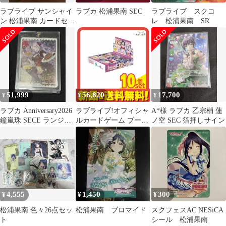
ラブライブ サンシャイ
ラブカ 松浦果南 SEC
ラブライブ スクコ
ン 松浦果南 カードセッ
レ 松浦果南 SR
ト
51,999
56,820
17,700
¥
¥
¥
ラブカ Anniversary2026
ラブライブ!オフィシャ
A*様 ラブカ 乙宗梢 蓮
鐘嵐珠 SECE ランジュ
ルカードゲーム ブース
ノ空 SEC 箔押しサイン
箔押しサイン
ターパック MELLOW
MOMENT 10パック入
BOX 10個セット まと
め売り
4,555
1,450
300
¥
¥
¥
松浦果南 色々26点セッ
松浦果南 ブロマイド
スクフェスAC NESiCA
ト
シール 松浦果南