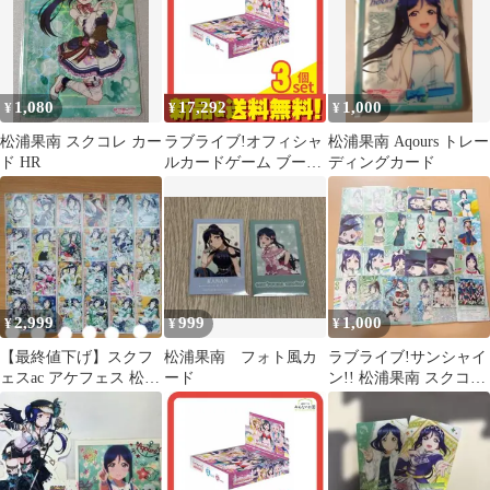
1,080
17,292
1,000
¥
¥
¥
松浦果南 スクコレ カー
ラブライブ!オフィシャ
松浦果南 Aqours トレー
ド HR
ルカードゲーム ブース
ディングカード
ターパック MELLOW
MOMENT 10パック入
BOX 3個セット まとめ
売り
2,999
999
1,000
¥
¥
¥
【最終値下げ】スクフ
松浦果南 フォト風カ
ラブライブ!サンシャイ
ェスac アケフェス 松浦
ード
ン!! 松浦果南 スクコレ
果南 HR 全衣装セット
カード