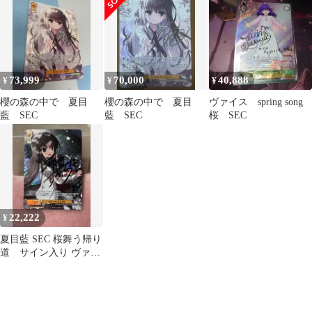
73,999
70,000
40,888
¥
¥
¥
櫻の森の中で 夏目
櫻の森の中で 夏目
ヴァイス spring song
藍 SEC
藍 SEC
桜 SEC
22,222
¥
夏目藍 SEC 桜舞う帰り
道 サイン入り ヴァイ
スシュヴァルツロゼ