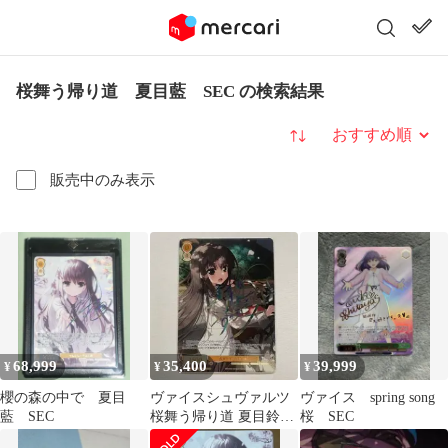
桜舞う帰り道 夏目藍 SEC の検索結果
並び替え
販売中のみ表示
68,999
35,400
39,999
¥
¥
¥
櫻の森の中で 夏目
ヴァイスシュヴァルツ
ヴァイス spring song
藍 SEC
桜舞う帰り道 夏目鈴
桜 SEC
SP