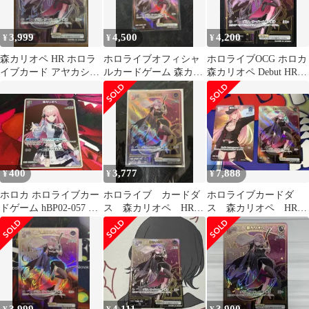
3,999
4,500
4,200
¥
¥
¥
森カリオペ HR ホロラ
ホロライブオフィシャ
ホロライブOCG ホロカ
イブカード アヤカシヴ
ルカードゲーム 森カリ
森カリオペ Debut HR
ァーミリオン
オペ HRカード➕SR
hBP02-054 トレカ TCG
264
400
3,777
7,888
¥
¥
¥
ホロカ ホロライブカー
ホロライブ カードダ
ホロライブカードダ
ドゲーム hBP02-057 森
ス 森カリオペ HR
ス 森カリオペ HR1
カリオペ S
Debut
枚 プロモ1枚