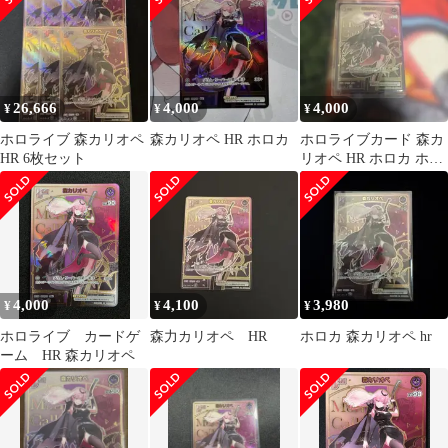
26,666
4,000
4,000
¥
¥
¥
ホロライブ 森カリオペ
森カリオペ HR ホロカ
ホロライブカード 森カ
HR 6枚セット
リオペ HR ホロカ ホロ
ライブEN
4,000
4,100
3,980
¥
¥
¥
ホロライブ カードゲ
森力カリオペ HR
ホロカ 森カリオペ hr
ーム HR 森カリオペ