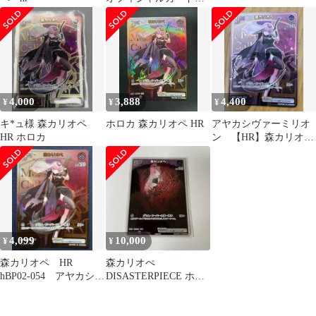
ーム HR 森カリオペ
4,000
3,888
4,400
¥
¥
¥
キ*ュ様 森カリオペ
ホロカ 森カリオペ HR
アヤカシヴァーミリオ
HR ホロカ
ン 【HR】森カリオペ
［Debut］《hBP02-
054》
4,099
10,000
¥
¥
森カリオペ HR
森カリオぺ
hBP02-054 アヤカシヴ
DISASTERPIECE ホロ
ァーミリオン
カ PRカード