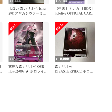
1,444
7,144
¥
¥
ホロカ 森カリオペ 1st sr
【中古】トレカ 【BOX】
2枚 アヤカシヴァーミリ
hololive OFFICIAL CARD
オン
GAME ブースターパック
第2弾 クインテットスペ
クトラム
430
10,000
¥
¥
オ
状態A 森カリオペ OSR
森カリオぺ
ロ
hBP02-007 ★ ホロライブ
DISASTERPIECE ホロカ
カードゲーム hololive ホ
PRカード
ロカ