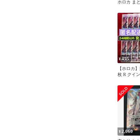
ホロカ ま
455
¥
【ホロカ】
枚 R ク
トラム ブ
2,060
¥