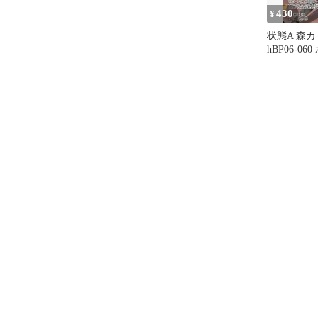
430
¥
状態A 森カ
hBP06-0
hololive 
ーム ホロ
ーム