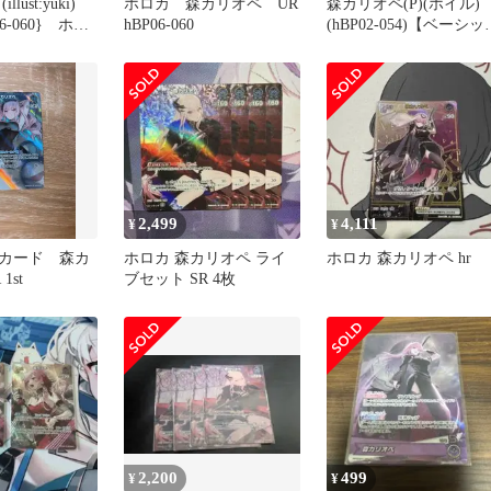
lust:yuki)
ホロカ 森カリオペ UR
森カリオペ(P)(ホイル)
P06-060} ホロ
hBP06-060
(hBP02-054)【ベーシッ
イブカード 1
PRパックvol.3】
2,499
4,111
¥
¥
カード 森カ
ホロカ 森カリオペ ライ
ホロカ 森カリオペ hr
1st
ブセット SR 4枚
2,200
499
¥
¥