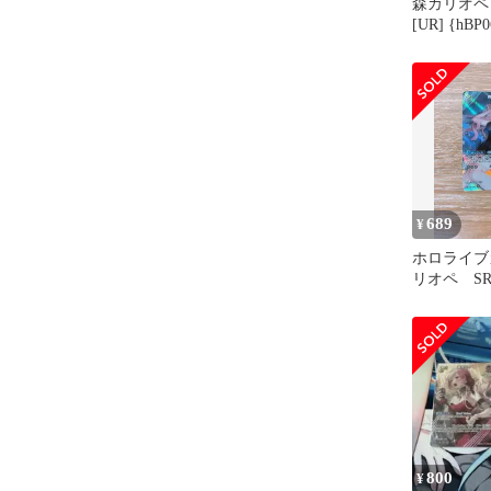
森カリオペ (il
[UR] {hB
カ ホロラ
枚
689
¥
ホロライブ
リオペ SR 
800
¥