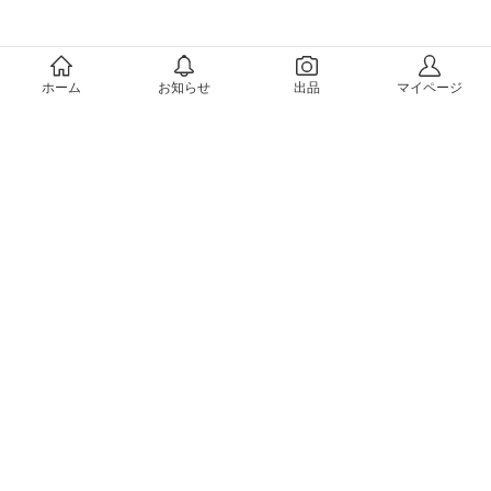
メルカリについて
ホーム
お知らせ
出品
マイページ
会社概要（運営会社）
採用情報
プレスリリース
公式ブログ
プレスキット
メルカリUS
メルカリShops
m department（エムデパ）
ヘルプ
ヘルプセンター（ガイド・お問い合わせ）
メルカリShopsでショップを開設する
メルカリShops ショップ管理画面にログイン
メルカリShops出店者向けガイド
お問い合わせ一覧
フリーワードから商品をさがす
プライバシーと利用規約