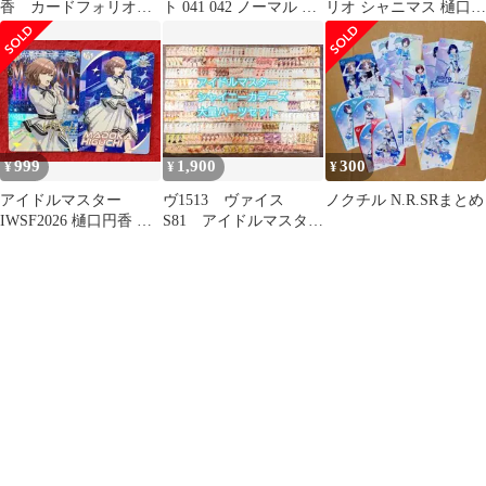
香 カードフォリオ
ト 041 042 ノーマル 非
リオ シャニマス 樋口円
SSR
売品 シャニマス
香 SSR R
999
1,900
300
¥
¥
¥
アイドルマスター
ヴ1513 ヴァイス
ノクチル N.R.SRまとめ
IWSF2026 樋口円香 カ
S81 アイドルマスター
ードフォリオ
シャイニーカラーズ
デッキパーツ