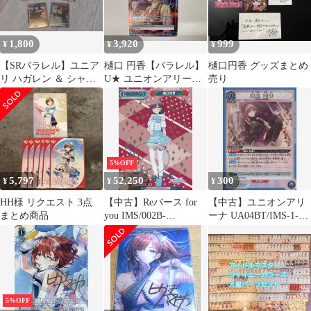
1,800
3,920
999
¥
¥
¥
​【SRパラレル】ユニア
樋口 円香【パラレル】
樋口円香 グッズまとめ
リ ハガレン ＆ シャニ
U★ ユニオンアリー
売り
マス セット
ナ アイドルマスター
5%OFF
5,797
52,250
300
¥
¥
¥
HH様 リクエスト 3点
【中古】Reバース for
【中古】ユニオンアリ
まとめ商品
you IMS/002B-
ーナ UA04BT/IMS-1-
P021PP[PP]：樋口円香
057[R]：(キラ)樋口 円
(土屋李央虹箔押しサイ
香
ン入り)
5%OFF