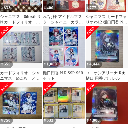
333
400
777
¥
¥
¥
シャニマス 8th ∞th R
れ*お様 アイドルマス
シャニマス カードフォ
N カードフォリオ
ターシャイニーカラー
リオvol.2 樋口円香 N R
moiw 7th 樋口円香
ズ MOIW2025 カードフ
SSR
ォリオ
555
1,000
4,444
¥
¥
¥
カードフォリオ シャ
樋口円香 N.R.SSR.SSR
ユニオンアリーナ R★
ニマス MOIW ノク
セット
樋口 円香 パラレル
チル R10枚
750
533
4,000
¥
¥
¥