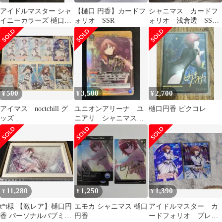
アイドルマスター シャ
【樋口 円香】カードフ
シャニマス カードフ
イニーカラーズ 樋口円
ォリオ SSR
ォリオ 浅倉透 SSR
香 カラオケの鉄人
他ノクチル
500
3,500
2,700
¥
¥
¥
アイマス noctchill グ
ユニオンアリーナ ユ
樋口円香 ピクコレ
ッズ
ニアリ シャニマス
樋口円香 R パラレル
11,280
1,250
1,390
¥
¥
¥
t*t様 【激レア】樋口円
エモカ シャニマス 樋口
アイドルマスター カ
香 パーソナルパブミラ
円香
ードフォリオ プレミ