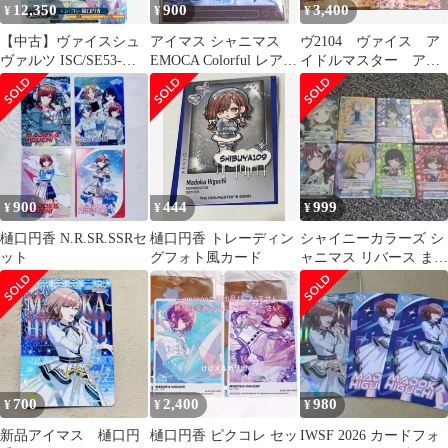
12,350
900
3,400
¥
¥
¥
【中古】ヴァイスシュ
アイマス シャニマス
ヴ2104 ヴァイス ア
ヴァルツ ISC/SE53-
EMOCA Colorful レア
イドルマスター アイ
55SP[SP]：(ホロ)キ
箔押し 樋口円香
マス デッキ パーツ
ン・コン 樋口円香(キ
ャラクター金箔押しサ
イン入り)
900
444
999
¥
¥
¥
樋口円香 N.R.SR.SSRセ
樋口円香 トレーディン
シャイニーカラーズ シ
ット
グフォト風カード
ャニマス リバース まと
め売り 樋口円香 黛冬優
子 サイン
700
2,400
980
¥
¥
¥
新品アイマス 樋口円
樋口円香 ピクコレ セッ
IWSF 2026 カードフォ