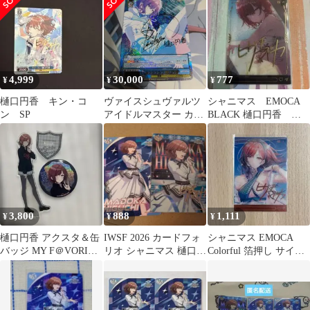
サイン
4,999
30,000
777
¥
¥
¥
樋口円香 キン・コ
ヴァイスシュヴァルツ
シャニマス EMOCA
ン SP
アイドルマスター カラ
BLACK 樋口円香 箔
カラカラ 樋口円香 ssp
押し
サイン
3,800
888
1,111
¥
¥
¥
樋口円香 アクスタ＆缶
IWSF 2026 カードフォ
シャニマス EMOCA
バッジ MY F＠VORITE
リオ シャニマス 樋口円
Colorful 箔押し サイン
COLLECTION
香 SSR R
樋口円香