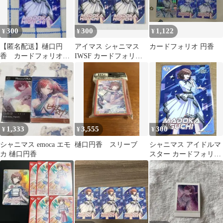
300
300
1,122
¥
¥
¥
【匿名配送】樋口円
アイマス シャニマス
カードフォリオ 円香
香 カードフォリオ
IWSF カードフォリオ
IWSF2026
樋口円香
1,333
3,555
300
¥
¥
¥
シャニマス emoca エモ
樋口円香 スリーブ
シャニマス アイドルマ
カ 樋口円香
スター カードフォリオ
IWSF2026 樋口円香