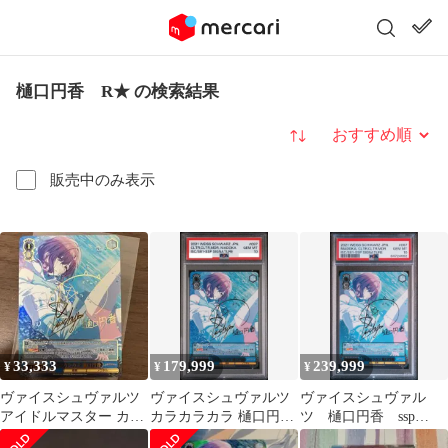
樋口円香 R★ の検索結果
並び替え
販売中のみ表示
33,333
179,999
239,999
¥
¥
¥
ヴァイスシュヴァルツ
ヴァイスシュヴァルツ
ヴァイスシュヴァル
アイドルマスター カラ
カラカラカラ 樋口円
ツ 樋口円香 ssp
カラカラ 樋口円香 ssp
香 SSP サイン PSA10
psa10 シャニマス