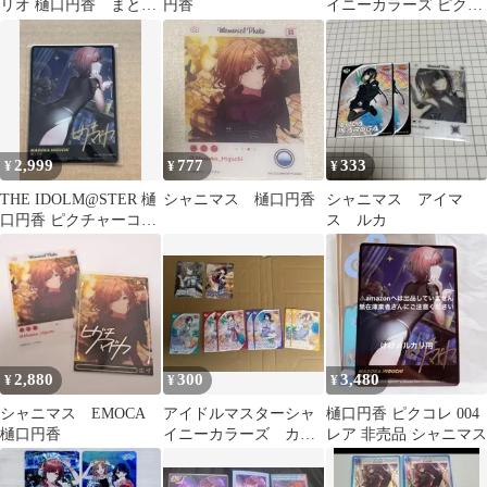
リオ 樋口円香 まとめ
円香
イニーカラーズ ピクコ
売り
レ 樋口円香 サインカ
ード
2,999
777
333
¥
¥
¥
THE IDOLM@STER 樋
シャニマス 樋口円香
シャニマス アイマ
口円香 ピクチャーコレ
ス ルカ
クション
2,880
300
3,480
¥
¥
¥
シャニマス EMOCA
アイドルマスターシャ
樋口円香 ピクコレ 004
樋口円香
イニーカラーズ カー
レア 非売品 シャニマス
ドフォリオ