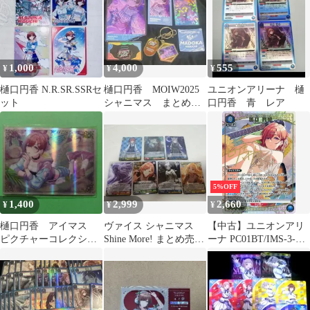
1,000
4,000
555
¥
¥
¥
樋口円香 N.R.SR.SSRセ
樋口円香 MOIW2025
ユニオンアリーナ 樋
ット
シャニマス まとめセ
口円香 青 レア
ット
5%OFF
1,400
2,999
2,660
¥
¥
¥
樋口円香 アイマス
ヴァイス シャニマス
【中古】ユニオンアリ
ピクチャーコレクショ
Shine More! まとめ売り
ーナ PC01BT/IMS-3-
ン ホログラム カード
計96枚
017[PcSR★]：(キラ)樋
口 円香(アイドル金箔
押しサイン入り)