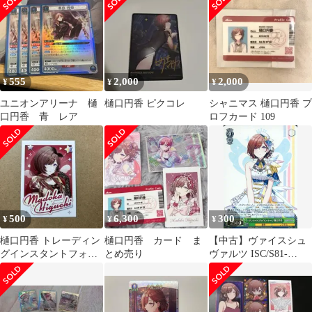
ITCV3NHFCQJS
(キャラクター金箔押し
サイン入り)
555
2,000
2,000
¥
¥
¥
ユニオンアリーナ 樋
樋口円香 ピクコレ
シャニマス 樋口円香 プ
口円香 青 レア
ロフカード 109
500
6,300
300
¥
¥
¥
樋口円香 トレーディン
樋口円香 カード ま
【中古】ヴァイスシュ
グインスタントフォト
とめ売り
ヴァルツ ISC/S81-
風カード vol.4
042WIR[WIR]：(ホロ)
サンセットスカイパッ
セージ 樋口円香