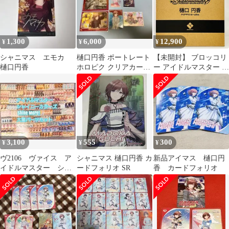
1,300
6,000
12,900
¥
¥
¥
シャニマス エモカ
樋口円香 ポートレート
【未開封】 ブロッコリ
樋口円香
ホロピク クリアカード
ー アイドルマスター シ
アクリルカード
ャイニーカラーズ 樋口
円香 クリアマリンカー
ム ver. 1/7 スケール フ
ィギュア / BROCCOLI
アイマス
3,100
555
300
¥
¥
¥
ヴ2106 ヴァイス ア
シャニマス 樋口円香 カ
新品アイマス 樋口円
イドルマスター シャ
ードフォリオ SR
香 カードフォリオ
イニーカラーズ デッ
キ パーツ