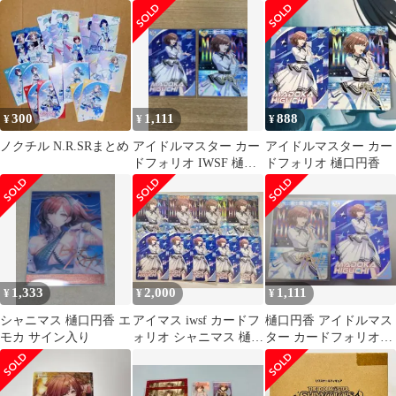
ー アイドルマスター シ
アムパック IWSF 樋
ャイニー
口円香 SSR
300
1,111
888
¥
¥
¥
ノクチル N.R.SRまとめ
アイドルマスター カー
アイドルマスター カー
ドフォリオ IWSF 樋口
ドフォリオ 樋口円香
円香 SSR サイン
1,333
2,000
1,111
¥
¥
¥
シャニマス 樋口円香 エ
アイマス iwsf カードフ
樋口円香 アイドルマス
モカ サイン入り
ォリオ シャニマス 樋口
ター カードフォリオ
円香 まとめ売り
IWSF SSR R セット