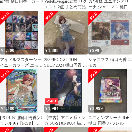
m*様 樋口円香 カード
VioletEvergarden様 リク
カ*液様 ユニオンアリ
エスト 2点 まとめ商品
ーナ シャニマス 樋口円
香 星1パラレル R★
1,800
1,888
999
¥
¥
¥
アイドルマスターシャ
283PRODUCTION
シャニマス 樋口円香 エ
イニーカラーズ エモカ
SHOP 2024 樋口円香 ア
モカ
ブラックレアカードセ
クリルスタンド
ット
5%OFF
1,580
1,904
3,999
¥
¥
¥
[PC01-BT]樋口 円香(パ
【中古】アニメ系トレ
ユニオンアリーナ R★
ラレル★)【PcSR】
カ SC-ST01-R004[描き
樋口 円香 パラレル
PC01BT/IMS-3-017
下ろしレア]：樋口円香