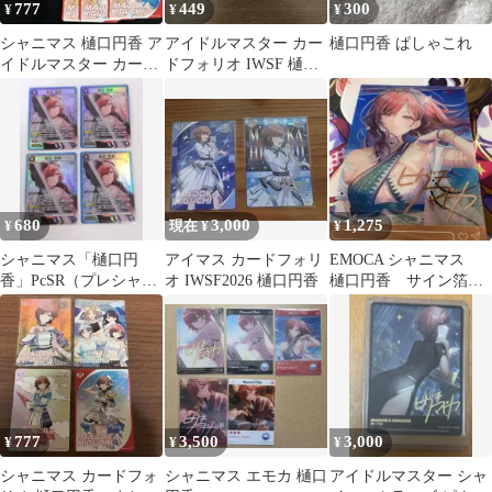
777
449
300
¥
¥
¥
シャニマス 樋口円香 ア
アイドルマスター カー
樋口円香 ぱしゃこれ
イドルマスター カード
ドフォリオ IWSF 樋口
フォリオ SR R
円香 カード 3枚セット
680
3,000
1,275
¥
現在 ¥
¥
シャニマス「樋口円
アイマス カードフォリ
EMOCA シャニマス
香」PcSR（プレシャス
オ IWSF2026 樋口円香
樋口円香 サイン箔押
スーパーレア）４枚セ
し
ット
777
3,500
3,000
¥
¥
¥
シャニマス カードフォ
シャニマス エモカ 樋口
アイドルマスター シャ