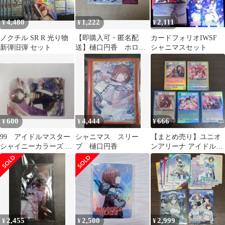
4,480
1,222
2,111
¥
¥
¥
ノクチル SR R 光り物
【即購入可・匿名配
カードフォリオIWSF
新弾旧弾 セット
送】樋口円香 ホログ
シャニマスセット
ラムクリアチケット
600
4,444
666
¥
¥
¥
99 アイドルマスター
シャニマス スリー
【まとめ売り】ユニオ
シャイニーカラーズ ク
ブ 樋口円香
ンアリーナ アイドルマ
リアカード 樋口円香
スター シャイニーカラ
ーズ レア
2,455
2,500
2,999
¥
¥
¥