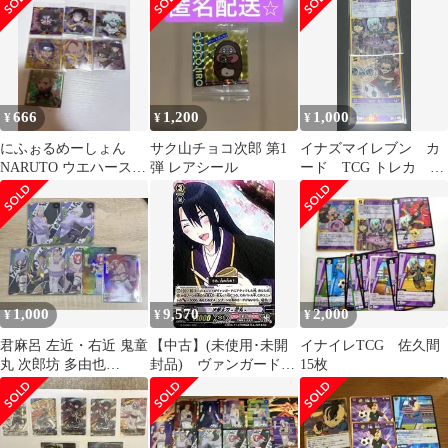
6枚セット
666
1,200
1,000
¥
¥
¥
にふぉるめーしょん
サク山チョコ次郎 第1
イナズマイレブン カ
NARUTO ウエハース
弾 レアシール
ード TCG トレカ 鬼
vol.5 7種類セット
道有人 佐久間次郎
デスゾーン SR
1,000
9,570
2,000
¥
¥
¥
君麻呂 左近・右近 鬼童
【中古】(未使用･未開
イナイレTCG 佐久間
丸 次郎坊 多由也
封品) ヴァンガードG
15枚
Naruto kayou
「刀剣乱舞-花丸-デッ
キセット第1弾」/G-
THD01/020 次郎太刀 -
花丸- 6k88evb