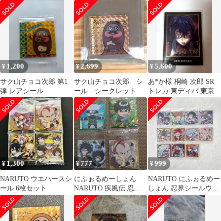
ウエハース 疾風伝
チョウジ,次郎坊2枚セ
vol.5
ット
1,200
2,699
5,600
¥
¥
¥
サク山チョコ次郎 第1
サク山チョコ次郎 シ
あ*か様 桐崎 次郎 SR
弾 レアシール
ール シークレット
トレカ 東ディバ 東京デ
レア チョもだちビス
ィバンカー
ケット 2弾
1,300
777
999
¥
¥
¥
NARUTO ウエハースシ
にふぉるめーしょん
NARUTO にふぉるめー
ール 6枚セット
NARUTO 疾風伝 忍界
しょん 忍界シールウエ
シールウエハース vol.5
ハース 11枚