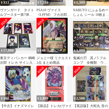
333
7,216
1,399
¥
¥
¥
ヴァンガード タイト
PSA10 ヴァイス
NARUTO にふぉるめー
ルブースター第7弾
《LPFM》 フカ次郎
しょん シール 18枚まと
「刀剣乱舞ONLINE
SSP SAO ガンゲイルオ
め売り
2023」
ンラインII 【併】
17,000
640
3,999
¥
¥
¥
東京ディバンカー 桐崎
ジョニー様 リクエスト
鬼滅の刃 其ノ5 フル
次郎 トレカ サイン入り
2点 まとめ商品
コンプ 全種類 ウエ
SR
ハース シール
300
2,880
2,500
¥
¥
¥
【中古】イナズマイレ
【新品】トレカ(ヴァイ
【英語版】大蛇丸 音の