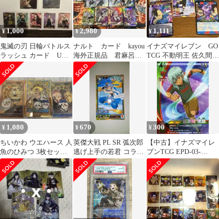
1,000
2,980
1,111
¥
¥
¥
鬼滅の刃 日輪バトルス
ナルト カード kayou
イナズマイレブン GO
ラッシュ カード UR
海外正規品 君麻呂、
TCG 不動明王 佐久間次
入り
多由也、次郎坊 UR
郎カードセット
他SSR
1,080
670
300
¥
¥
¥
ちいかわ ウエハース 人
英傑大戦 PL SR 弧次郎
【中古】イナズマイレ
魚のひみつ 3枚セット
逃げ上手の若君 コラボ
ブンTCG EPD-03-
SR 全員集合 うさぎ 島
武将 カード こじろう
006[D]：佐久間 次郎(ス
次郎
ーパーレア仕様)