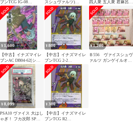
ブンTCG IG-08
スシュヴァルツ)
四人衆 五人衆 君麻呂
040/068[SR]：佐久間 次
【BOX】ヴァイスシュ
カブト PR UR SSR SR
郎
ヴァルツ エクストラブ
ースター ソードアー
ト・オンライン オルタ
ナティブ ガンゲイル・
オンラインII
1,600
800
1,200
¥
¥
¥
【中古】イナズマイレ
【中古】イナズマイレ
Ｂ556 ヴァイスシュヴ
ブンAC DB04-62[シー
ブンTCG 2-2
ァルツ ガンゲイルオン
クレットレア]：佐久間
33/65[SR]：佐久間 次郎
ライン
次郎
8,099
300
¥
¥
PSA10 ヴァイス 大はし
【中古】イナズマイレ
ゃぎ！ フカ次郎 SP
ブンTCG R2
SAOガンゲイルオンラ
057/171[SR]：佐久間 次
インII 【併】
郎