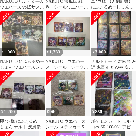
NARUTOナルト シール
NARUTO 疾風伝 忍
ユ*ウ様 【刀剣乱舞】
ウエハース vol.5サス
界 シールウエハース
にふぉるめーしょん
ケ イタチ カカシ
vol.5 まとめ売り
vol.2 シールウエハー
ス セット
1,000
1,333
3,000
¥
¥
¥
NARUTO にふぉるめー
NARUTO ウエハー
ナルトカード 君麻呂 左
しょん ウエハースシー
ス シール シークレ
近 鬼童丸 たゆや 次郎
ル 9枚セット
ット チャクラレア
坊 など いろいろ レア
他まとめ売り
1,200
900
850
¥
¥
¥
即*ン様 にふぉるめー
NARUTO ウエハース
ポケモンカード モルペ
しょん ナルト 疾風伝
シール ステッカー 5枚
コex SR 100/081 アビス
忍界 シールウエハース
セット
アイ M5 RR