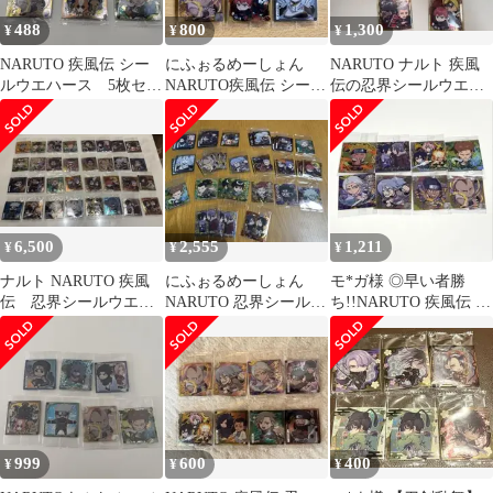
488
800
1,300
¥
¥
¥
NARUTO 疾風伝 シー
にふぉるめーしょん
NARUTO ナルト 疾風
ルウエハース 5枚セッ
NARUTO疾風伝 シール
伝の忍界シールウエハ
ト
ウエハース vol.5 未開
ースvol.5 まとめ売り
封6点
6,500
2,555
1,211
¥
¥
¥
ナルト NARUTO 疾風
にふぉるめーしょん
モ*ガ様 ◎早い者勝
伝 忍界シールウエハ
NARUTO 忍界シールウ
ち!!NARUTO 疾風伝 ウ
ースvol.5 まとめ売り
エハース vol.5 まとめ
エハース vol.5 （８枚
売り
セ
999
600
400
¥
¥
¥