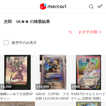
次郎 SR★★ の検索結果
並び替え
販売中のみ表示
6,900
18,000
900
¥
¥
¥
相棒レン&フカ次郎SP
ARS10 《LPFM》 フカ
NARUTO ナルトカード
サイン
次郎 GGO/SE50-18SSP
ゲーム 次郎坊 状態1 SR
スーパーレア