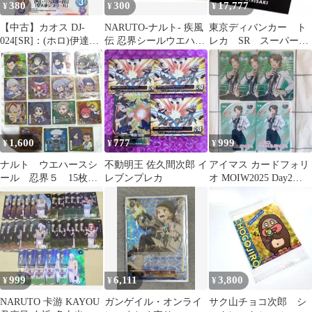
380
300
17,777
¥
¥
¥
【中古】カオス DJ-
NARUTO-ナルト- 疾風
東京ディバンカー ト
024[SR]：(ホロ)伊達・
伝 忍界シールウエハー
レカ SR スーパーレ
リカ次郎・政宗「聖天
ス vol.5
ア 箔押し 桐崎 次
使ジブリール」
郎 桐崎次郎
1,600
777
999
¥
¥
¥
ナルト ウエハースシ
不動明王 佐久間次郎 イ
アイマス カードフォリ
ール 忍界５ 15枚
レブンプレカ
オ MOIW2025 Day2
まとめ売り
SSR R 山下次郎
999
6,111
3,800
¥
¥
¥
NARUTO 卡游 KAYOU
ガンゲイル・オンライ
サク山チョコ次郎 シ