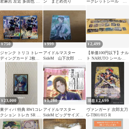
君麻呂 左近 多由也 鬼
ン まとめ売り
ークレットシール レ
童丸 次郎坊 SR
ア パワースポッチョ
750
999
2,499
¥
¥
¥
ジャンク トリコ トレー
アイドルマスター
【単価100円以下】ナル
ディングカード 2枚セ
SideM 山下次郎 カ
ト NARUTO シールウ
ット ユニオンアリーナ
ードフォリオ ssr
エハースvol.5 まとめ売
moiw2025
り
23,000
1,280
2,699
¥
¥
現在 ¥
東ディバ 特典 RW1コレ
アイドルマスター
ヴァンガード 次郎太刀
クション トレカ SR 桐
SideM ビッグサイズク
G-TB01/015 R
崎次郎 箔押し
ッションカバー 山下次
郎 S.E.M