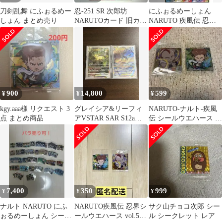
刀剣乱舞 にふぉるめー
忍-251 SR 次郎坊
にふぉるめーしょん
しょん まとめ売り
NARUTOカード 旧カー
NARUTO 疾風伝 忍界
ド
シールウエハース vol.5
900
14,800
599
¥
¥
¥
kgy.aaa様 リクエスト 3
グレイシア&リーフィ
NARUTO-ナルト-疾風
点 まとめ商品
アVSTAR SAR S12a
伝 シールウエハース 5
VSTARユニバース
次郎坊 秋道チョウジ
7,400
350
999
¥
¥
¥
ナルト NARUTO にふ
NARUTO疾風伝 忍界シ
サク山チョコ次郎 シー
ぉるめーしょん シール
ールウエハース vol.5
ル シークレット レア