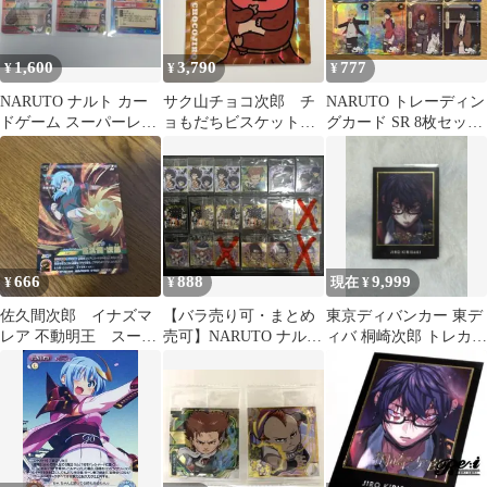
1,600
3,790
777
¥
¥
¥
NARUTO ナルト カー
サク山チョコ次郎 チ
NARUTO トレーディン
ドゲーム スーパーレア
ョもだちビスケット
グカード SR 8枚セッ
3枚セット 音の四人衆
シール シークレッ
ト KAYOU ナルトカ
ト レア
ード
666
888
9,999
¥
¥
現在 ¥
佐久間次郎 イナズマ
【バラ売り可・まとめ
東京ディバンカー 東デ
レア 不動明王 スーパ
売可】NARUTO ナルト
ィバ 桐崎次郎 トレカ
ーレア
ウエハース シール
SR
vol.5