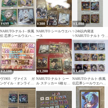
699
300
1,080
¥
¥
¥
NARUTO-ナルト- 疾風
NARUTO シールウエハ
✨24h以内発送
伝 忍界シールウエハー
ース
✨NARUTO ナルト ウエ
スvol.5 4枚セット
ハース シール 4枚 チャ
クラレア有
2,100
1,200
1,400
¥
¥
¥
ヴ1903 ヴァイス ガ
NARUTO ナルト シー
NARUTO-ナルト-疾風
ンゲイル・オンライン
ル ステッカー 6枚セッ
伝忍界シールウエハー
II Extra SＥ50
ト
ス vol.5