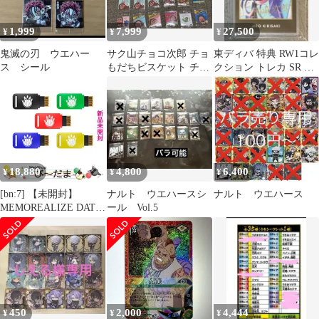
1,999
7,999
27,500
¥
¥
¥
鬼滅の刃 ウエハー
サク山チョコ次郎 チョ
東ディバ 特典 RW1コレ
ス シール
もだちビスケット チョ
クション トレカ SR 桐
コジロー シール シーク
崎 次郎 (おまけ付き)
レット レア
18,880
4,800
6,400
¥
¥
¥
[bn:7] 【未開封】
ナルト ウエハースシ
ナルト ウエハース
MEMOREALIZE DATA
ール Vol.5
CARD ゴジュウジャー
セット ナンバーワン戦
隊ゴジュウジャー◆新
品Ss
450
2,000
4,444
¥
¥
¥