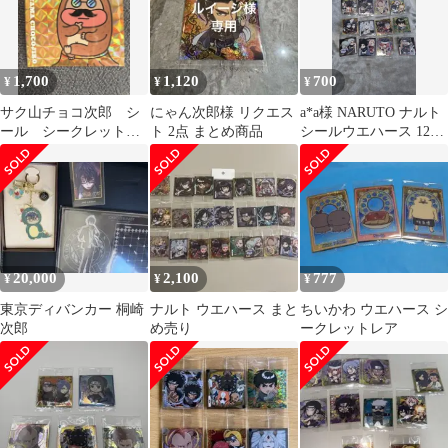
1,700
1,120
700
¥
¥
¥
サク山チョコ次郎 シ
にゃん次郎様 リクエス
a*a様 NARUTO ナルト
ール シークレット
ト 2点 まとめ商品
シールウエハース 12枚
レア チョもだちビス
セット
ケット 2弾
20,000
2,100
777
¥
¥
¥
東京ディバンカー 桐崎
ナルト ウエハース まと
ちいかわ ウエハース シ
次郎
め売り
ークレットレア