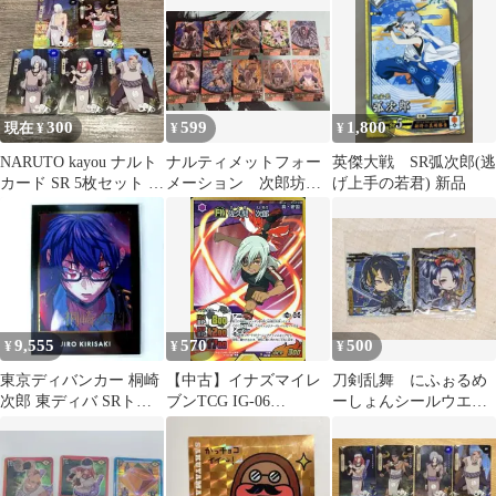
300
599
1,800
現在 ¥
¥
¥
NARUTO kayou ナルト
ナルティメットフォー
英傑大戦 SR弧次郎(逃
カード SR 5枚セット 正
メーション 次郎坊
げ上手の若君) 新品
規品
鬼童丸 左近 多由也
9,555
570
500
¥
¥
¥
東京ディバンカー 桐崎
【中古】イナズマイレ
刀剣乱舞 にふぉるめ
次郎 東ディバ SRトレ
ブンTCG IG-06
ーしょんシールウエハ
カ トレーディングカー
043/068[SR]：佐久間 次
ース 三日月宗近 次
ド
郎
郎太刀 2枚セット