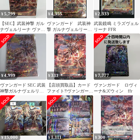
5,799
4,355
2,333
¥
¥
¥
【SEC】武装神撃 ガル
ヴァンガード 武装神
武装鏡鳴 ミラズヴェル
ナヴェルリーナ ヴァン
撃 ガルナヴェルリーナ
リーナ FFR
ガード 伝説の先導者達
SEC シークレット
/ VG-DZ-SS16
伝説の先導者達
4,999
333
7,777
¥
¥
¥
ヴァンガード SEC 武装
【店頭買取品】カード
ヴァンガード ロヴィ
神撃ガルナヴェルリー
ファイト‼︎ヴァンガー
ーナ&ズウィン ffr
ナ 即購入OK
ド,シングルカード,DZ
シリーズ,スペシャルシ
リーズ
DZ/SS16/SR03SR 武装
神撃 ガルナヴェルリー
ナ SR
15,000
1,111
300
¥
¥
¥