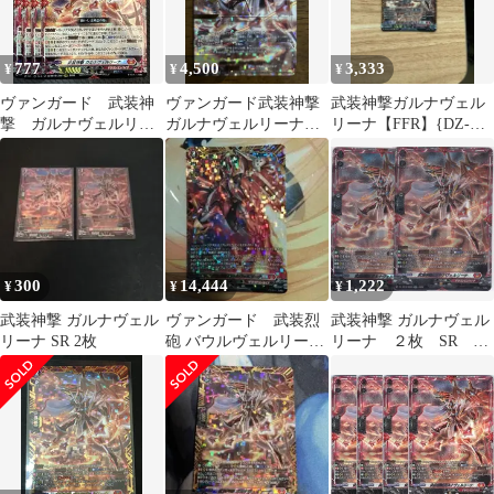
777
4,500
3,333
¥
¥
¥
ヴァンガード 武装神
ヴァンガード武装神撃
武装神撃ガルナヴェル
撃 ガルナヴェルリー
ガルナヴェルリーナ
リーナ【FFR】{DZ-
ナ LGRRR 4枚セット
SEC シークレット伝説
SS16/FFR03}
の先導者達
300
14,444
1,222
¥
¥
¥
武装神撃 ガルナヴェル
ヴァンガード 武装烈
武装神撃 ガルナヴェル
リーナ SR 2枚
砲 バウルヴェルリーナ
リーナ ２枚 SR
FFR
DZ-SS16 伝説の先導
者達 ヴァンガード
ちゅうてつ SR03