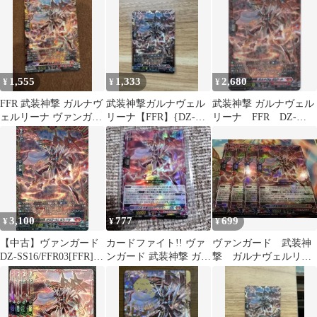
ド,DZシリーズ,スペシ
ャルシリーズ
DZ/SS16/FFR03FFR 武
装神撃 ガルナヴェルリ
ーナ FFR 1枚
1,555
1,333
2,680
¥
¥
¥
FFR 武装神撃 ガルナヴ
武装神撃ガルナヴェル
武装神撃 ガルナヴェル
ェルリーナ ヴァンガー
リーナ【FFR】{DZ-
リーナ FFR DZ-
ド
SS16/FFR03}
SS16 伝説の先導者
達 ちゅうてつ
3,100
777
699
¥
¥
¥
【中古】ヴァンガード
カードファイト!! ヴァ
ヴァンガード 武装神
DZ-SS16/FFR03[FFR]：
ンガード 武装神撃 ガル
撃 ガルナヴェルリー
武装神撃 ガルナヴェル
ナヴェルリーナ
ナ LGRRR 4枚セット
リーナ