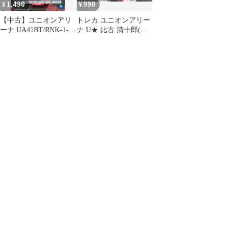
1,490
990
¥
¥
【中古】ユニオンアリ
トレカ ユニオンアリー
ーナ UA41BT/RNK-1-
ナ U★ 比古 清十郎(パ
008[SR★]：(キラ)比古
ラレル) UA41BT/RNK-
清十郎
1-007