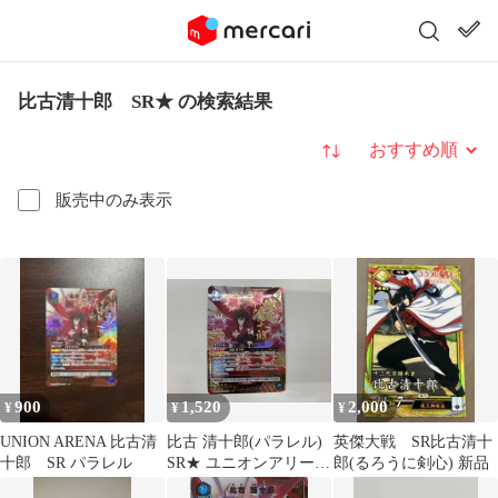
比古清十郎 SR★ の検索結果
並び替え
販売中のみ表示
900
1,520
2,000
¥
¥
¥
UNION ARENA 比古清
比古 清十郎(パラレル)
英傑大戦 SR比古清十
十郎 SR パラレル
SR★ ユニオンアリー
郎(るろうに剣心) 新品
ナ るろうに剣心