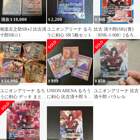
10,000
2,200
300
現在 ¥
¥
¥
相楽左之助SR⭐︎2 比古清
ユニオンアリーナ るろ
比古 清十郎(SR){青}
十郎SR☆1
うに剣心 SR 5枚セット
〈RNK-1-008〉[るろう
に剣心 －明治剣客浪漫
譚－]ユニオンアリーナ
14,980
999
850
¥
¥
¥
ユニオンアリーナ るろ
UNION ARENA るろう
ユニオンアリーナ 比古
うに剣心 デッキ まとめ
に剣心 比古清十郎 SR
清十郎 パラレル
売り
他3枚セット