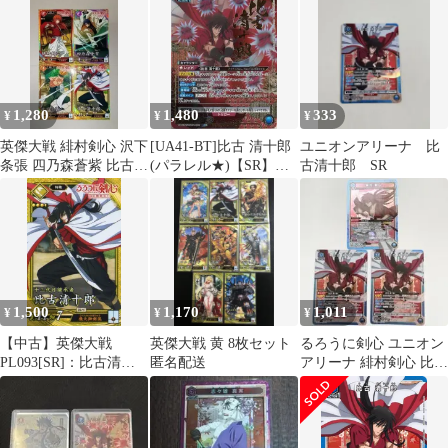
1,280
1,480
333
¥
¥
¥
英傑大戦 緋村剣心 沢下
[UA41-BT]比古 清十郎
ユニオンアリーナ 比
条張 四乃森蒼紫 比古清
(パラレル★)【SR】
古清十郎 SR
十郎 るろうに剣心 コラ
UA41BT/RNK-1-008
ボ
ITHR6IFAT5NU
1,500
1,170
1,011
¥
¥
¥
【中古】英傑大戦
英傑大戦 黄 8枚セット
るろうに剣心 ユニオン
PL093[SR]：比古清十
匿名配送
アリーナ 緋村剣心 比古
郎
清十郎 SR 3枚セット