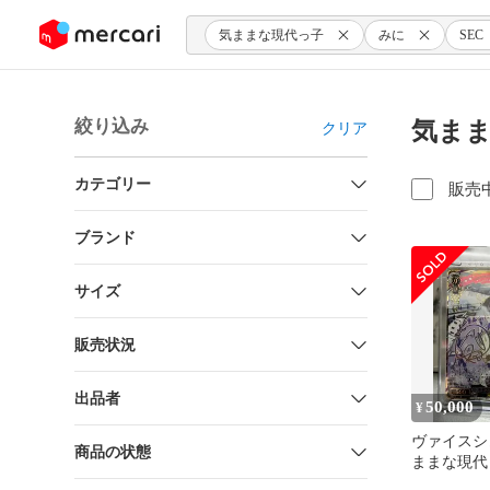
ンツにスキップ
気ままな現代っ子
みに
SEC
絞り込み
気まま
クリア
カテゴリー
販売
ブランド
サイズ
販売状況
出品者
50,000
¥
ヴァイスシ
商品の状態
ままな現代
サイン入り