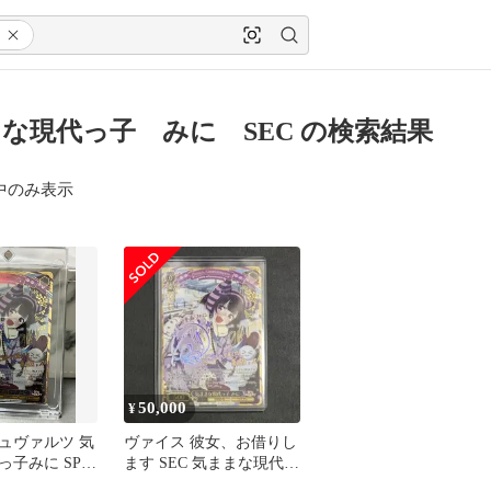
な現代っ子 みに SEC の検索結果
中のみ表示
50,000
¥
ュヴァルツ 気
ヴァイス 彼女、お借りし
っ子みに SP
ます SEC 気ままな現代っ
子 みに サイン