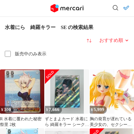
水着にら 綺羅キラー SE の検索結果
並び替え
販売中のみ表示
300
7,666
5,999
¥
¥
¥
R 水着に覆われた秘密
ずとまよカード 水着に
胸の発育が遅れている
祭里 2枚
ら 綺羅キラー シークレ
美少女の、セクシー水
ット SE
着姿 羽瀬川小鳩