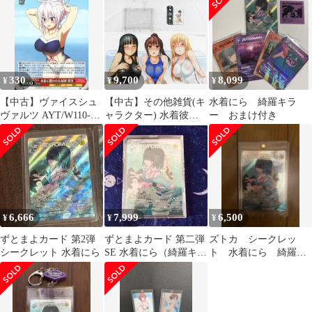
330
9,700
8,099
¥
¥
¥
【中古】ヴァイスシュ
【中古】その他雑貨(キ
水着にら 綺羅キラ
ヴァルツ AYT/W110-
ャラクター) 水着彼女
ー おまけ付き
036S[SR]：(ホロ)水着
グッズセット C75限定
に覆われた秘密 祭里
6,666
7,999
6,500
¥
¥
¥
ずとまよカード 第2弾
ずとまよカード 第二弾
ズトカ シークレッ
シークレット 水着にら
SE 水着にら（綺羅キラ
ト 水着にら 綺羅キ
ー）
ラー No.106 SE ずと
まよ カード