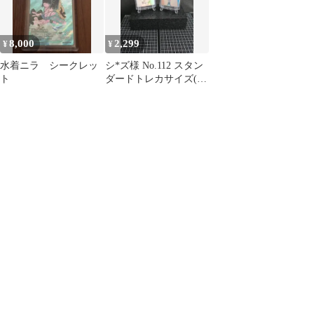
8,000
2,299
¥
¥
水着ニラ シークレッ
シ*ズ様 No.112 スタン
ト
ダードトレカサイズ(ウ
ラシクカード)水着姿 2
枚セ