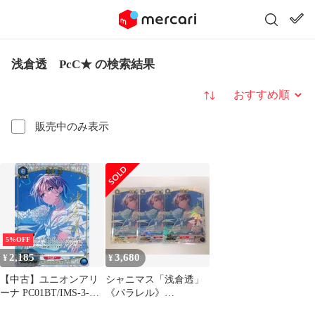
浅倉透 PcC★ の検索結果
並び替え
販売中のみ表示
5%OFF
2,185
3,680
¥
¥
【中古】ユニオンアリ
シャニマス「浅倉透」
ーナ PC01BT/IMS-3-
《パラレル》
015[PcC★]：(キラ)浅倉
PcC★（プレシャスコ