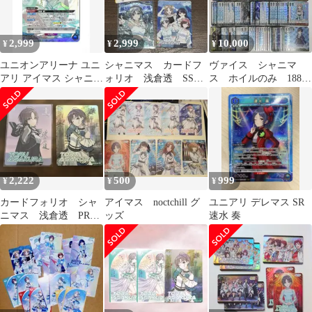
2,999
2,999
10,000
¥
¥
¥
ユニオンアリーナ ユニ
シャニマス カードフ
ヴァイス シャニマ
アリ アイマス シャニマ
ォリオ 浅倉透 SSR
ス ホイルのみ 188枚
ス 浅倉 透 パラレル SR
他ノクチル
セット 1238
⭐︎
2,222
500
999
¥
¥
¥
カードフォリオ シャ
アイマス noctchill グ
ユニアリ デレマス SR
ニマス 浅倉透 PR
ッズ
速水 奏
プロモ・SR