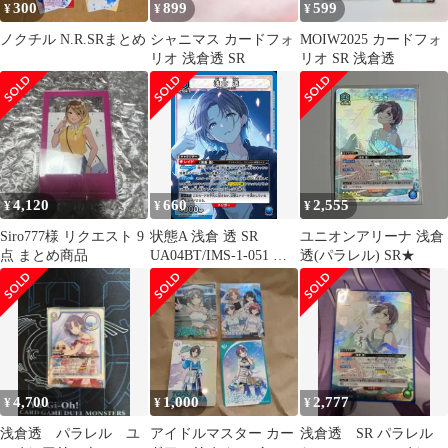
300
899
599
¥
¥
¥
ノクチル N.R.SRまとめ
シャニマス カードフォ
MOIW2025 カードフォ
リオ 浅倉透 SR
リオ SR 浅倉透
4,120
660
2,555
¥
¥
¥
Siro777様 リクエスト 9
状態A 浅倉 透 SR
ユニオンアリーナ 浅倉
点 まとめ商品
UA04BT/IMS-1-051 ユ
透(パラレル) SR★
ニオンアリーナ UNION
ARENA ユニアリ
4,700
1,000
2,777
¥
¥
¥
浅倉透 パラレル ユ
アイドルマスター カー
浅倉透 SR パラレル