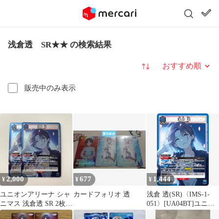
浅倉透 SR★★ の検索結果
並び替え
販売中のみ表示
2,000
677
1,444
¥
¥
¥
ユニオンアリーナ シャ
カードフォリオ 透
浅倉 透(SR)〈IMS-1-
ニマス 浅倉透 SR 2枚セ
051〉[UA04BT]ユニア
ット
リ シャニマス