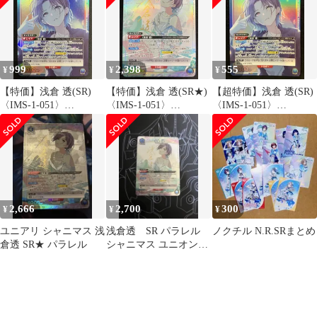
999
2,398
555
¥
¥
¥
【特価】浅倉 透(SR)
【特価】浅倉 透(SR★)
【超特価】浅倉 透(SR)
〈IMS-1-051〉
〈IMS-1-051〉
〈IMS-1-051〉
[UA04BT] ユニアリ シ
[UA04BT]ユニオンアリ
[UA04BT] ユニアリ ユ
ャニマス noctchill
ーナユニアリ パラレル
ニオンアリーナ シャニ
マス アイマス
2,666
2,700
300
¥
¥
¥
ユニアリ シャニマス 浅
浅倉透 SR パラレル
ノクチル N.R.SRまとめ
倉透 SR★ パラレル
シャニマス ユニオンア
リーナ