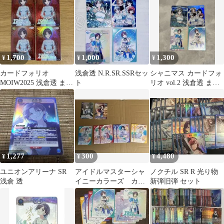
1,700
1,000
1,300
¥
¥
¥
カードフォリオ
浅倉透 N.R.SR.SSRセッ
シャニマス カードフォ
MOIW2025 浅倉透 まと
ト
リオ vol.2 浅倉透 まと
め売り
め売り
1,277
300
4,480
¥
¥
¥
ユニオンアリーナ SR
アイドルマスターシャ
ノクチル SR R 光り物
浅倉 透
イニーカラーズ カー
新弾旧弾 セット
ドフォリオ