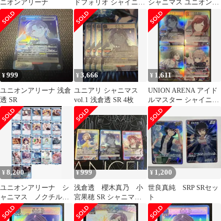
ニオンアリーナ
ドフォリオ シャイニー
シャニマス ユニオンア
カラーズ Vol.2 浅倉透
リーナ
999
3,666
1,611
¥
¥
¥
ユニオンアリーナ 浅倉
ユニアリ シャニマス
UNION ARENA アイド
透 SR
vol.1 浅倉透 SR 4枚
ルマスター シャイニー
カラーズ SR 4枚セット
8,200
999
1,200
¥
¥
¥
ユニオンアリーナ シ
浅倉透 櫻木真乃 小
世良真純 SRP SRセッ
ャニマス ノクチル
宮果穂 SR シャニマス
ト
構築済みデッキ 拡張
ユニオンアリーナ
パーツ付き