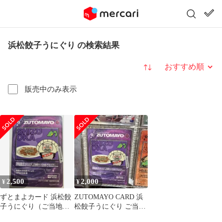
浜松餃子うにぐり の検索結果
並び替え
販売中のみ表示
2,500
2,000
¥
¥
ずとまよカード 浜松餃
ZUTOMAYO CARD 浜
子うにぐり（ご当地う
松餃子うにぐり ご当地
にぐりver.テクノプア）
ver. テクノプア