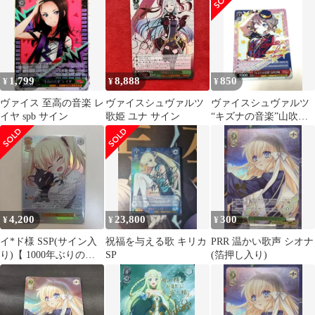
1,799
8,888
850
¥
¥
¥
ヴァイス 至高の音楽 レ
ヴァイスシュヴァルツ
ヴァイスシュヴァルツ
イヤ spb サイン
歌姫 ユナ サイン
“キズナの音楽”山吹沙
綾 SP
4,200
23,800
300
¥
¥
¥
イ*ド様 SSP(サイン入
祝福を与える歌 キリカ
PRR 温かい歌声 シオナ
り)【 1000年ぶりの再
SP
(箔押し入り)
会 パトリシア＆ノラ 】