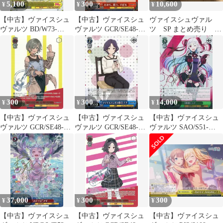
5,100
300
10,600
¥
¥
¥
【中古】ヴァイスシュ
【中古】ヴァイスシュ
ヴァイスシュヴァル
ヴァルツ BD/W73-
ヴァルツ GCR/SE48-
ツ SP まとめ売り 7
E005SSP[SSP]：(ホ
19[N]：だから、歌う。
枚
ロ)“Music of Smile”
すばる
Kaoru Seta(田所あずさ
虹箔押しサイン入
り)/(ホロ)“笑顔の音
楽”瀬田薫(田所あずさ
虹箔押しサイン入り)
300
300
14,000
¥
¥
¥
【中古】ヴァイスシュ
【中古】ヴァイスシュ
【中古】ヴァイスシュ
ヴァルツ GCR/SE48-
ヴァルツ GCR/SE48-
ヴァルツ SAO/S51-
27GBC[GBCR]：(ホロ)
61[N]：アイドルバンド
022SP[SP]：(ホ
だから、歌う。 ルパ
の休日 ナナ
ロ)&lt;&lt;歌姫&gt;&gt;
ユナ(神田沙也加金箔押
しサイン入り)
37,000
300
300
¥
¥
¥
【中古】ヴァイスシュ
【中古】ヴァイスシュ
【中古】ヴァイスシュ