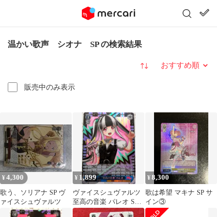
温かい歌声 シオナ SP の検索結果
並び替え
販売中のみ表示
4,300
1,899
8,300
¥
¥
¥
歌う、ソリアナ SP ヴ
ヴァイスシュヴァルツ
歌は希望 マキナ SP サ
ァイスシュヴァルツ
至高の音楽 パレオ SPa
イン③
サイン