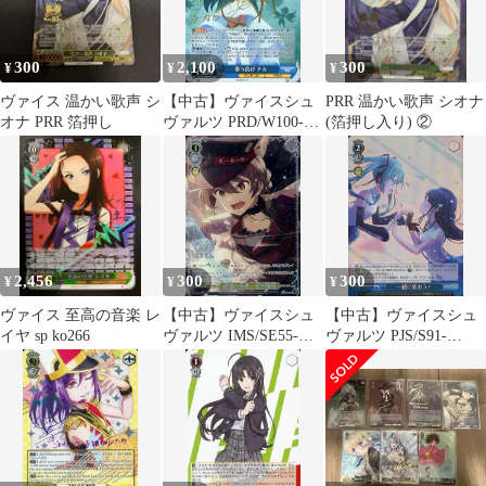
300
2,100
300
¥
¥
¥
ヴァイス 温かい歌声 シ
【中古】ヴァイスシュ
PRR 温かい歌声 シオナ
オナ PRR 箔押し
ヴァルツ PRD/W100-
(箔押し入り) ②
081SP[SP]：(ホロ)歌う
喜び チカ(福原綾香金
箔押しサイン入り)
2,456
300
300
¥
¥
¥
ヴァイス 至高の音楽 レ
【中古】ヴァイスシュ
【中古】ヴァイスシュ
イヤ sp ko266
ヴァルツ IMS/SE55-
ヴァルツ PJS/S91-
20BNP[BNP]：(ホロ)破
101S[SR]：(ホロ)一緒
滅の奏者 桜守歌織
に歌おう！