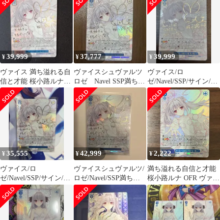
イン
ナ OFR
39,999
37,777
39,999
¥
¥
¥
ヴァイス 満ち溢れる自
ヴァイスシュヴァルツ
ヴァイス/ロ
信と才能 桜小路ルナ
ロゼ Navel SSP満ち溢
ゼ/Navel/SSP/サイン/満
SSP
れる自信と才能 桜小路
ち溢れる自信と才能 桜
ルナ
小路ルナ
35,555
42,999
2,222
¥
¥
¥
ヴァイス/ロ
ヴァイスシュヴァルツ/
満ち溢れる自信と才能
ゼ/Navel/SSP/サイン/満
ロゼ/Navel/SSP満ち溢
桜小路ルナ OFR ヴァイ
ち溢れる自信と才能 桜
れる自信と才能 桜小路
スシュヴァルツロゼ
小路ルナ
ルナ
NAVEL