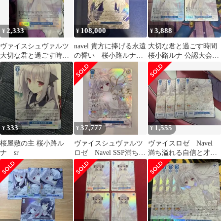
2,333
108,000
3,888
¥
¥
¥
ヴァイスシュヴァルツ
navel 貴方に捧げる永遠
大切な君と過ごす時間
大切な君と過ごす時間
の誓い 桜小路ルナ
桜小路ルナ 公認大会PR
桜小路ルナ PR ホロ
sec サイン
箔押し 2枚セット
333
37,777
1,555
¥
¥
¥
桜屋敷の主 桜小路ル
ヴァイスシュヴァルツ
ヴァイスロゼ Navel
ナ sr
ロゼ Navel SSP満ち溢
満ち溢れる自信と才
れる自信と才能 桜小路
能 桜小路ルナ RR4
ルナ
枚