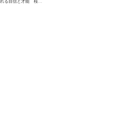
れる自信と才能 桜小
路ルナ RR2枚