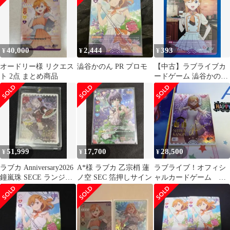
40,000
2,444
393
¥
¥
¥
オードリー様 リクエス
澁谷かのん PR プロモ
【中古】ラブライブカ
ト 2点 まとめ商品
ードゲーム 澁谷かのん
PL!SP-PR-003-PR
51,999
17,700
28,500
¥
¥
¥
ラブカ Anniversary2026
A*様 ラブカ 乙宗梢 蓮
ラブライブ！オフィシ
鐘嵐珠 SECE ランジュ
ノ空 SEC 箔押しサイン
ャルカードゲーム 澁
箔押しサイン
谷かのん SECE②