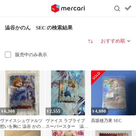
澁谷かのん SEC の検索結果
並び替え
販売中のみ表示
6,300
2,555
4,800
¥
¥
¥
ヴァイスシュヴァルツ
ヴァイス ラブライブ
高坂穂乃果 SEC
想いを胸に 澁谷 かのん
スーパースター 澁谷
SP サイン
かのん SP