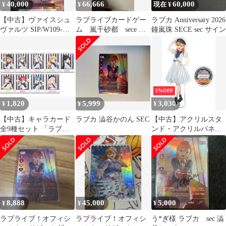
40,000
66,666
60,000
¥
¥
現在 ¥
【中古】ヴァイスシュ
ラブライブカードゲー
ラブカ Anniversary 2026
ヴァルツ SIP/W109-
ム 嵐千砂都 sece ラ
鐘嵐珠 SECE sec サイン
050SEC[SEC]：(ホロ)
ブカ
想いを胸に 澁谷 かのん
(伊達さゆり金箔押しサ
イン入り)
5%OFF
1,820
5,999
3,030
¥
¥
¥
【中古】キャラカード
ラブカ 澁谷かのん SEC
【中古】アクリルスタ
全9種セット 「ラブラ
ンド・アクリルパネル
イブ!スーパースター!!
澁谷かのん アクリルフ
インスタントフォト風
ィギュア Second Sparkle
カード Second Sparkle
ver 「ラブライブ!スー
ver」
パースター!!」
8,888
45,000
5,000
¥
¥
¥
ラブライブ！オフィシ
ラブライブ！オフィシ
う*ぎ様 ラブカ sec 澁