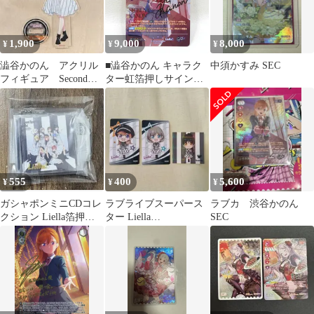
1,900
9,000
8,000
¥
¥
¥
澁谷かのん アクリル
■澁谷かのん キャラク
中須かすみ SEC
フィギュア Second
ター虹箔押しサイン入
Sparkle ver
り PL!SP-bp5-001-SEC
SEC ラブライブ!シリー
ズ オフィシャルカード
ゲーム 中古品(079)
555
400
5,600
¥
¥
¥
ガシャポンミニCDコレ
ラブライブスーパース
ラブカ 渋谷かのん
クション Liella箔押し
ター Liella
SEC
Second Sparkle
SecondSparkleカード＆
シール