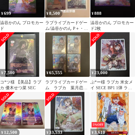
699
8,500
888
¥
¥
¥
澁谷かのん プロモカー
ラブライブカードゲー
澁谷かのん プロモカー
ド
ム/澁谷かのん P＋・
ド2枚
SRE
7,500
65,555
23,000
¥
¥
¥
コ*ツ様 【美品】ラブ
ラブライブカードゲー
ぷ*ー様 ラブカ 米女メ
カ 優木せつ菜 SEC
ム ラブカ 葉月恋
イ SECE BP1 1弾 ラブ
SEC
ライブカードゲーム
5%OFF
12,500
33,533
3,610
¥
¥
¥