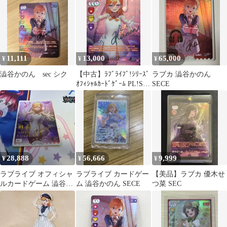
11,111
13,000
65,000
¥
¥
¥
澁谷かのん sec シク
【中古】ﾗﾌﾞﾗｲﾌﾞ!ｼﾘｰｽﾞ
ラブカ 澁谷かのん
ｵﾌｨｼｬﾙｶｰﾄﾞｹﾞｰﾑ PL!SP-
SECE
bp2-001-SEC[SEC]：澁
谷かのん(キャラクター
虹箔押しサイン入り)
28,888
56,666
9,999
¥
¥
¥
ラブライブ オフィシャ
ラブライブ カードゲー
【美品】ラブカ 優木せ
ルカードゲーム 澁谷か
ム 澁谷かのん SECE
つ菜 SEC
のん SECE①