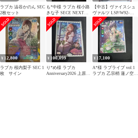
ラブカ 澁谷かのん SEC
も*中様 ラブカ 桜小路
【中古】ヴァイスシュ
2枚セット
きな子 SECE NEXT
ヴァルツ LSP/W92-
STEP ラブライブカー
T02SP [SP]：(ホロ)澁谷
ドゲ
かのん(金箔押しサイン
入り)
12,800
100,099
17,100
¥
¥
¥
ラブカ 桜内梨子 SEC 1
り*め様 ラブカ
A*様 ラブライブ vol.1
枚 サイン
Anniversary2026 上原歩
ラブカ 乙宗梢 蓮ノ空
夢 SECE 虹ヶ咲学園
SEC 箔押しサイン