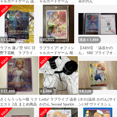
ャルカードゲーム 澁谷
ャルカードゲーム 澁
谷かのん
かのん SEC
谷かのん SECE
13,799
45,555
3,888
¥
¥
現在 ¥
ラブカ 蓮ノ空 SEC 日
ラブライブ! オフィシ
【ARS9】「澁谷かの
野下花帆 ラブライブ
ャルカードゲーム 桜小
ん」 SRE ブライブオフ
カードゲーム
路きな子 SECE
ィシャルカード pb1 044
12,000
6,000
8,120
¥
¥
¥
さくらうっちー様 リク
Liella! ラブライブ 澁谷
(ホロ)澁谷 かのん(サイ
エスト 2点 まとめ商品
かのん Second Sparkle
ン) SP ヴァイスシュヴ
コスプレ
ァルツ