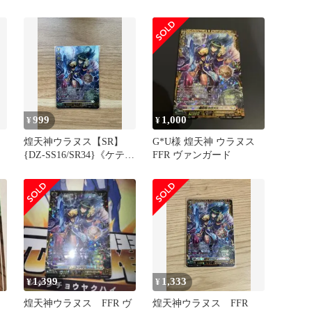
品
999
1,000
¥
¥
煌天神ウラヌス【SR】
G*U様 煌天神 ウラヌス
{DZ-SS16/SR34}《ケテル
FFR ヴァンガード
サンクチュアリ》
1,399
1,333
¥
¥
煌天神ウラヌス FFR ヴ
煌天神ウラヌス FFR