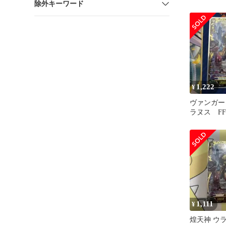
除外キーワード
1,222
¥
ヴァンガー
ラヌス FF
1,111
¥
煌天神 ウラ