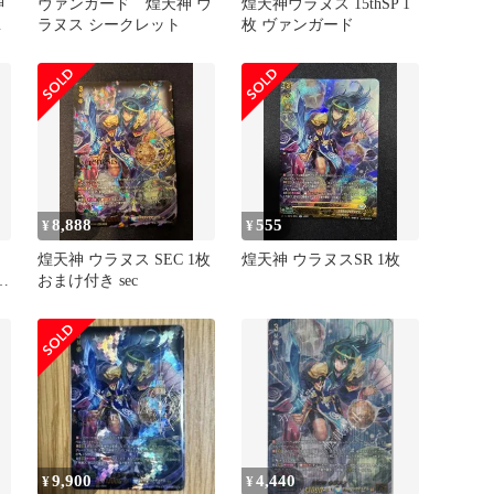
神
ヴァンガード 煌天神 ウ
煌天神ウラヌス 15thSP 1
ァ
ラヌス シークレット
枚 ヴァンガード
8,888
555
¥
¥
煌天神 ウラヌス SEC 1枚
煌天神 ウラヌスSR 1枚
天
おまけ付き sec
9,900
4,440
¥
¥