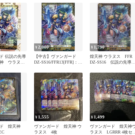
2,000
1,790
¥
¥
ド 伝説の先導
【中古】ヴァンガード
煌天神 ウラヌス FF
神 ウラヌ
DZ-SS16/FFR13[FFR]：煌
DZ-SS16 伝説の先導
枚 美品
天神 ウラヌス
達 ちゅうてつ
1,555
1,499
¥
¥
ード 煌天神
ヴァンガード 煌天神 ウ
ヴァンガード 煌天神
EC
ラヌス 4枚
ラヌス LGRRR 4枚セ