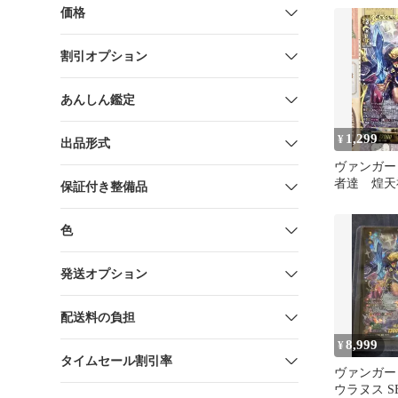
価格
割引オプション
あんしん鑑定
1,299
¥
出品形式
ヴァンガー
者達 煌天
保証付き整備品
ス FFR1
色
発送オプション
配送料の負担
8,999
¥
タイムセール割引率
ヴァンガ
ウラヌス S