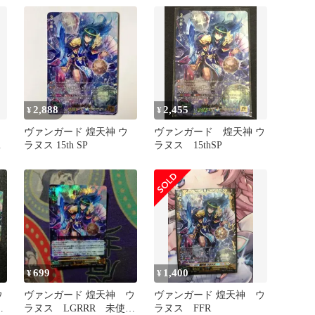
ド,DZシリーズ,スペシャ
ルシリーズ
DZ/SS16/FFR13FFR 煌天
神 ウラヌス FFR 1枚
2,888
2,455
¥
¥
R
ヴァンガード 煌天神 ウ
ヴァンガード 煌天神 ウ
者
ラヌス 15th SP
ラヌス 15thSP
699
1,400
¥
¥
ウ
ヴァンガード 煌天神 ウ
ヴァンガード 煌天神 ウ
ッ
ラヌス LGRRR 未使用
ラヌス FFR