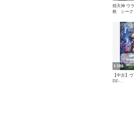
煌天神 ウラヌ
枚 シーク
300
¥
【中古】ヴ
DZ-
SS16/LG0
天神 ウラ