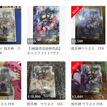
ト
555
1,500
¥
¥
ド 煌天神 ウ
【1枚販売店頭併売品】
煌天神ウラヌス FFR
R
カードファイト‼︎ヴァン
ガード,シングルカー
ド,DZシリーズ,スペシャ
ルシリーズ
DZ/SS16/SR34SR 煌天神
ウラヌス SR 1枚
10,000
1,444
¥
¥
ヌス FFR
煌天神 ウラヌス SEC
煌天神 ウラヌス FFR