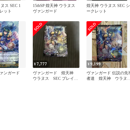
ス SEC 1
15thSP 煌天神 ウラヌス
煌天神 ウラヌス SEC シ
レット
ヴァンガード
ークレット
7,777
9,199
¥
¥
ァンガード
ヴァンガード 煌天神
ヴァンガード 伝説の先
ウラヌス SEC プレイ
者達 煌天神 ウラヌ
7[LGRRR]：煌
用 伝説の先導者達
ス SEC 1枚 美品
ヌス