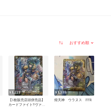
並び替え
1,221
1,555
¥
¥
【1枚販売店頭併売品】
煌天神 ウラヌス FFR
カードファイト‼︎ヴァン
ガード,シングルカー