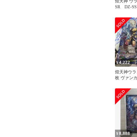
煌天神 ウ
SR DZ-
導者達 
ちゅうてつ 
4,222
¥
煌天神ウラヌス
枚 ヴァン
8,888
¥