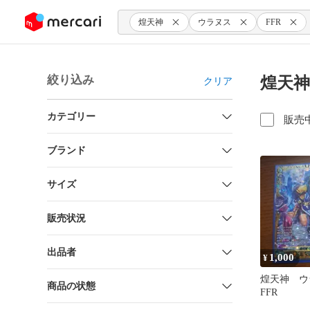
ンツにスキップ
煌天神
ウラヌス
FFR
絞り込み
煌天神
クリア
カテゴリー
販売
ブランド
サイズ
販売状況
出品者
1,000
¥
煌天神
商品の状態
FFR