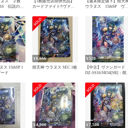
ラヌス ２枚
【1枚販売店頭併売品】
【週末限定値下】煌天
SS16 伝説の先
カードファイト‼︎ヴァン
ウラヌス 15thSP ヴ
ヴァンガード
ガード,シングルカー
ンガード 15th SP
SR34
ド,DZシリーズ,スペシャ
ルシリーズ
DZ/SS16/SEC06SEC 煌天
神 ウラヌス SEC 1枚
6,666
520
¥
¥
 15thSP 1
煌天神 ウラヌス SEC 1枚
【中古】ヴァンガード
ガード
DZ-SS16/SR34[SR]：煌
神 ウラヌス
4,000
7,500
¥
¥