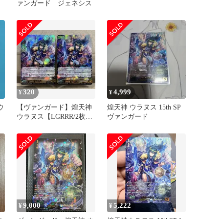
ァンガード ジェネシス
320
4,999
¥
¥
ウ
【ヴァンガード】煌天神
煌天神 ウラヌス 15th SP
ウラヌス【LGRRR/2枚セ
ヴァンガード
ット】
9,000
5,222
¥
¥