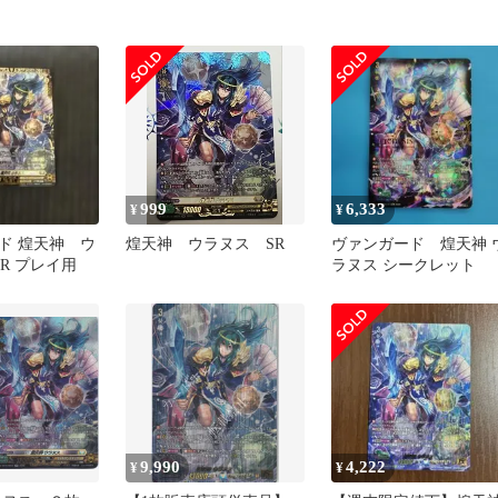
999
6,333
¥
¥
ド 煌天神 ウ
煌天神 ウラヌス SR
ヴァンガード 煌天神 
R プレイ用
ラヌス シークレット
9,990
4,222
¥
¥