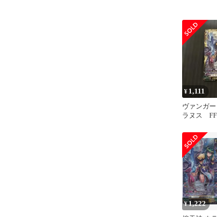
1,111
¥
ヴァンガー
ラヌス FF
1,222
¥