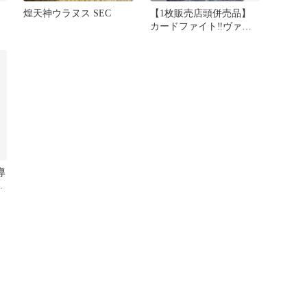
煌天神ウラヌス SEC
【1枚販売店頭併売品】
カードファイト‼︎ヴァン
ガード,シングルカー
ド,DZシリーズ,スペシャ
ルシリーズ
DZ/SS16/15thSP0915thSP
煌天神 ウラヌス 15thSP 1
枚
導