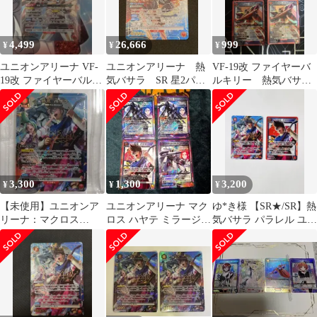
4,499
26,666
999
¥
¥
¥
ユニオンアリーナ VF-
ユニオンアリーナ 熱
VF-19改 ファイヤーバ
19改 ファイヤーバルキ
気バサラ SR 星2パラ
ルキリー 熱気バサラ
リー 熱気 バサラ パラ
レル 宅急便コンパク
バサラ SR ユニオンア
レル
トにて発送
リーナ
3,300
1,300
3,200
¥
¥
¥
【未使用】ユニオンア
ユニオンアリーナ マク
ゆ*き様 【SR★/SR】熱
リーナ：マクロス
ロス ハヤテ ミラージュ
気バサラ パラレル ユニ
vol.2：SR★ 熱気 バサ
熱気バサラ
オンアリーナ
ラ：サイン