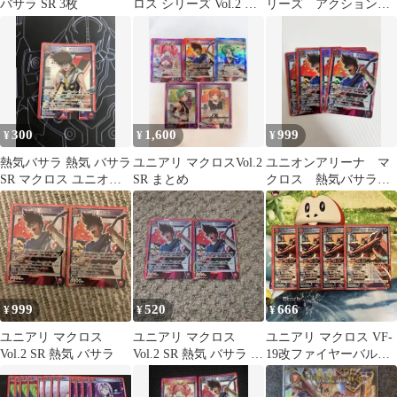
バサラ SR 3枚
ロス シリーズ Vol.2 熱
リーズ アクションポ
気 バサラ ［SR］ 4枚
イント バサラ&ミレ
ーヌ SR
300
1,600
999
¥
¥
¥
熱気バサラ 熱気 バサラ
ユニアリ マクロスVol.2
ユニオンアリーナ マ
SR マクロス ユニオン
SR まとめ
クロス 熱気バサラ
アリーナ
SR 4枚
999
520
666
¥
¥
¥
ユニアリ マクロス
ユニアリ マクロス
ユニアリ マクロス VF-
Vol.2 SR 熱気 バサラ
Vol.2 SR 熱気 バサラ 2
19改ファイヤーバルキ
枚
リー(熱気バサラ) SR 4
枚