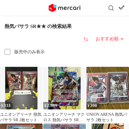
熱気バサラ SR★★ の検索結果
並び替え
販売中のみ表示
333
2,999
300
¥
¥
¥
ユニオンアリーナ 熱気
ユニオンアリーナ マク
UNION ARENA 熱気バ
バサラ SR 2枚セット
ロス 熱気バサラ SR★
サラ 2枚セット
星1 パラレル