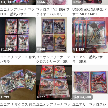
3,111
666
398
¥
¥
¥
ユニオンアリーナ マク
マクロス「VF-19改 フ
UNION ARENA 熱気バ
ロス 熱気バサラ
ァイヤーバルキリー
サラ SR EX14BT
（熱気バサラ）」SR 2
枚セット
1,199
900
1,499
¥
¥
¥
ユニアリ マクロス 熱気
ユニオンアリーナ マ
ユニアリ 熱気バサ
バサラ
クロスシリーズ SR4
ラ SR赤
枚セット
799
777
4,500
¥
¥
現在 ¥
ユニアリ マクロス 熱気
ユニオンアリーナ マク
ユニアリ マクロスシ