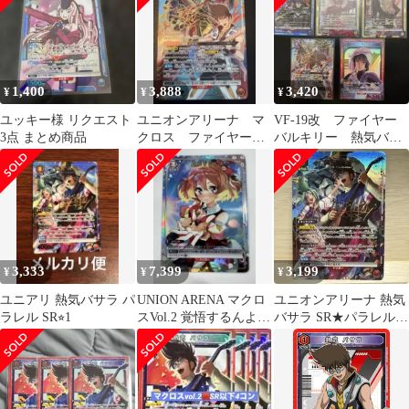
1,400
3,888
3,420
¥
¥
¥
ユッキー様 リクエスト
ユニオンアリーナ マ
VF-19改 ファイヤー
3点 まとめ商品
クロス ファイヤーバ
バルキリー 熱気バサ
ルキリー(熱気バサ
ラ
ラ) SR★ パラレル
3,333
7,399
3,199
¥
¥
¥
ユニアリ 熱気バサラ パ
UNION ARENA マクロ
ユニオンアリーナ 熱気
ラレル SR⭐︎1
スVol.2 覚悟するんよ
バサラ SR★パラレル
他まとめ売り
マクロス