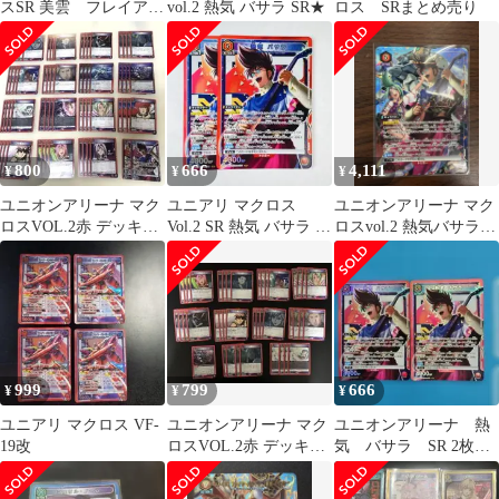
スSR 美雲 フレイア
vol.2 熱気 バサラ SR★
ロス SRまとめ売り
シェリル バサラ
800
666
4,111
¥
¥
¥
ユニオンアリーナ マク
ユニアリ マクロス
ユニオンアリーナ マク
ロスVOL.2赤 デッキパ
Vol.2 SR 熱気 バサラ 2
ロスvol.2 熱気バサラ
ーツ 熱気バサラ
枚
SR☆ パラレル
999
799
666
¥
¥
¥
ユニアリ マクロス VF-
ユニオンアリーナ マク
ユニオンアリーナ 熱
19改
ロスVOL.2赤 デッキパ
気 バサラ SR 2枚セ
ーツ 熱気バサラ
ット