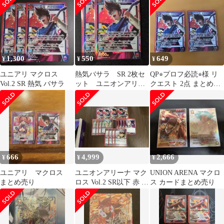
1,300
550
649
¥
¥
¥
ユニアリ マクロス
熱気バサラ SR 2枚セ
QP⭐︎プロフ必読⭐︎様 リ
Vol.2 SR 熱気 バサラ
ット ユニオンアリー
クエスト 2点 まとめ商
ナ マクロス
品
666
4,999
2,666
¥
¥
¥
ユニアリ マクロス
ユニオンアリーナ マク
UNION ARENA マクロ
まとめ売り
ロス Vol.2 SR以下 赤 熱
ス カードまとめ売り
気 バサラ 4枚+N