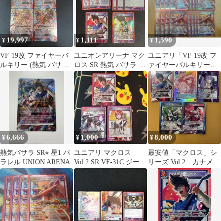
19,997
1,111
1,590
¥
¥
¥
VF-19改 ファイヤーバ
ユニオンアリーナ マク
ユニアリ「VF-19改 フ
ルキリー (熱気 バサラ)
ロス SR 熱気 バサラ ミ
ァイヤーバルキリー」
パラレル 4枚
レーヌバルキリー デッ
SR（スーパーレア）16
キパーツ
枚セット
6,666
1,000
8,000
¥
¥
¥
熱気バサラ SR⭐︎ 星1 パ
ユニアリ マクロス
最安値「マクロス」シ
ラレル UNION ARENA
Vol.2 SR VF-31C ジーク
リーズ Vol.2 カナメ•
フリード 他
バッカニアR★ パラ
レル 他5枚