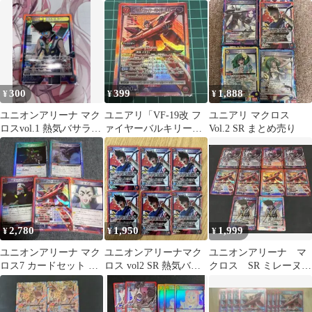
SR☆ パラレル
300
399
1,888
¥
¥
¥
ユニオンアリーナ マク
ユニアリ「VF-19改 フ
ユニアリ マクロス
ロスvol.1 熱気バサラ
ァイヤーバルキリー」
Vol.2 SR まとめ売り
SR
SR（スーパーレア）
2,780
1,950
1,999
¥
¥
¥
ユニオンアリーナ マク
ユニオンアリーナマク
ユニオンアリーナ マ
ロス7 カードセット SR
ロス vol2 SR 熱気バサ
クロス SR ミレーヌ
R
ラ 6枚セット
ファイヤーバルキリ
ー 熱気バサラ