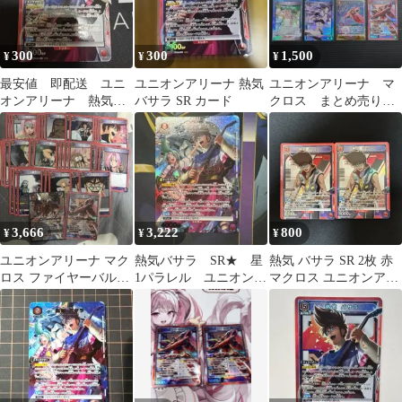
300
300
1,500
¥
¥
¥
最安値 即配送 ユニ
ユニオンアリーナ 熱気
ユニオンアリーナ マ
オンアリーナ 熱気バ
バサラ SR カード
クロス まとめ売り
サラ SR
パラレル SR シェリ
ル ランカ
3,666
3,222
800
¥
¥
¥
ユニオンアリーナ マク
熱気バサラ SR★ 星
熱気 バサラ SR 2枚 赤
ロス ファイヤーバルキ
1パラレル ユニオンア
マクロス ユニオンアリ
リー 熱気バサラ SR☆
リーナ マクロス
ーナ
パラレル