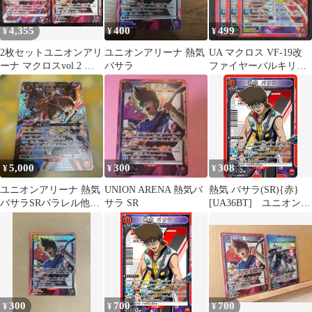
4,355
400
499
¥
¥
¥
2枚セットユニオンアリ
ユニオンアリーナ 熱気
UA マクロス VF-19改
ーナ マクロスvol.2 熱
バサラ
ファイヤーバルキリー
気バサラ SR☆ パラレ
（熱気バサラ） SR 3枚
ル
5,000
300
308
¥
¥
¥
ユニオンアリーナ 熱気
UNION ARENA 熱気バ
熱気 バサラ(SR){赤}
バサラSRパラレル他
サラ SR
[UA36BT] ユニオンア
1BOX分 エラー品あり
リーナ
300
700
700
¥
¥
¥