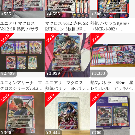
555
4,555
300
¥
¥
¥
ユニアリ マクロス
マクロス vol.2 赤色 SR
熱気 バサラ(SR){赤}
Vol.2 SR 熱気 バサラ
以下4コン 3枚目1弾お
〈MCR-1-082〉
まけ
[UA36BT]ユニオンアリ
ーナ （B）
2,499
3,999
3,333
¥
¥
¥
ユニオンアリーナ マ
ユニアリ マクロス
熱気バサラ SR★ 星
クロスシリーズvol.2
熱気バサラ SR パラレ
1パラレル デッキパー
SR9枚まとめ売り
ル 星１
ツセット ユニオンアリ
ーナ マクロス
300
3,444
700
¥
¥
¥