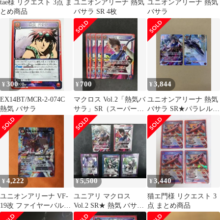
tae様 リクエスト 3点 ま
ユニオンアリーナ 熱気
ユニオンアリーナ 熱気
とめ商品
バサラ SR 4枚
バサラ
300
700
3,844
¥
¥
¥
EX14BT/MCR-2-074C
マクロス Vol.2「熱気バ
ユニオンアリーナ 熱気
熱気 バサラ
サラ」SR（スーパーレ
バサラ SR★パラレル
ア）４枚セット 赤
他
4,222
5,500
3,440
¥
¥
¥
ユニオンアリーナ VF-
ユニアリ マクロス
猫エ門様 リクエスト 3
19改 ファイヤーバルキ
Vol.2 SR★ 熱気 バサラ
点 まとめ商品
リー
パラレル＋おまけ