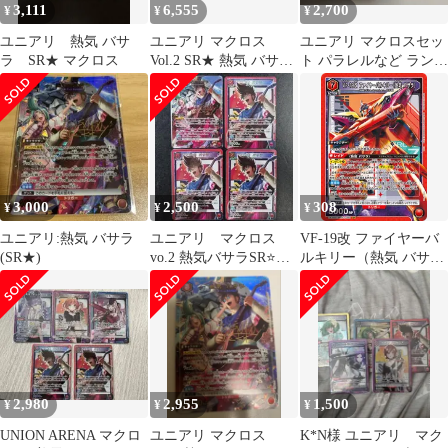
3,111
6,555
2,700
¥
¥
¥
ユニアリ 熱気 バサ
ユニアリ マクロス
ユニアリ マクロスセッ
ラ SR★ マクロス
Vol.2 SR★ 熱気 バサラ
ト パラレルなど ラン
パラレル ２枚セット
カ・リー レイナ・プラ
ウラー
3,000
2,500
308
¥
¥
¥
ユニアリ:熱気 バサラ
ユニアリ マクロス
VF-19改 ファイヤーバ
(SR★)
vo.2 熱気バサラSR⭐他
ルキリー（熱気 バサ
4枚セット
ラ）(SR){赤}
[UA36BT] ユニオンア
リーナ
2,980
2,955
1,500
¥
¥
¥
UNION ARENA マクロ
ユニアリ マクロス
K*N様 ユニアリ マク