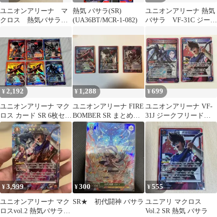
ユニオンアリーナ マ
熱気 バサラ(SR)
ユニオンアリーナ 熱気
クロス 熱気バサラ
(UA36BT/MCR-1-082)
バサラ VF-31C ジーク
SR
フリード SR 2枚セッ
ト
2,192
1,288
699
¥
¥
¥
ユニオンアリーナ マク
ユニオンアリーナ FIRE
ユニオンアリーナ VF-
ロス カード SR 6枚セッ
BOMBER SR まとめ売
31J ジークフリード
ト 熱気バサラ など
り おまけ付き
熱気バサラ SR 2枚セ
ット
3,999
300
555
¥
¥
¥
ユニオンアリーナ マク
SR★ 初代闘神 バサラ
ユニアリ マクロス
ロスvol.2 熱気バサラ
Vol.2 SR 熱気 バサラ