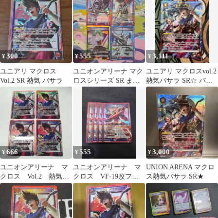
300
555
3,111
¥
¥
¥
ユニアリ マクロス
ユニオンアリーナ マク
ユニアリ マクロスvol.2
Vol.2 SR 熱気 バサラ
ロスシリーズ SR まと
熱気バサラ SR☆ パラ
め売り 4枚
レル
666
555
3,000
¥
¥
¥
ユニオンアリーナ マ
ユニオンアリーナ マ
UNION ARENA マクロ
クロス Vol.2 熱気バ
クロス VF-19改ファ
ス熱気バサラ SR★
サラ SR
イヤーバルキリー 熱
気バサラ SR