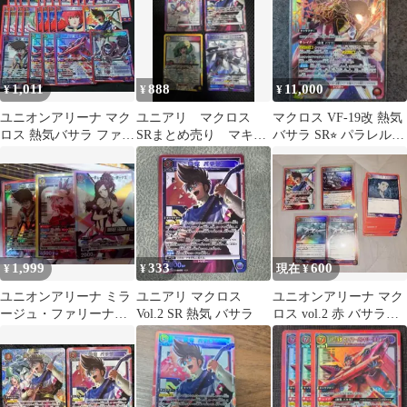
1,011
888
11,000
¥
¥
¥
ユニオンアリーナ マク
ユニアリ マクロス
マクロス VF-19改 熱気
ロス 熱気バサラ ファイ
SRまとめ売り マキ
バサラ SR⭐︎ パラレル
ヤーバルキリー sr セッ
ナ・中島、ランカ・リ
まとめ売り
ト
ー 等
1,999
333
600
¥
¥
現在 ¥
ユニオンアリーナ ミラ
ユニアリ マクロス
ユニオンアリーナ マク
ージュ・ファリーナ・
Vol.2 SR 熱気 バサラ
ロス vol.2 赤 バサラ
ジーナス プロモ シェリ
Ｃ.U.Ｒ.SR まとめ売り
ル バサラ付き