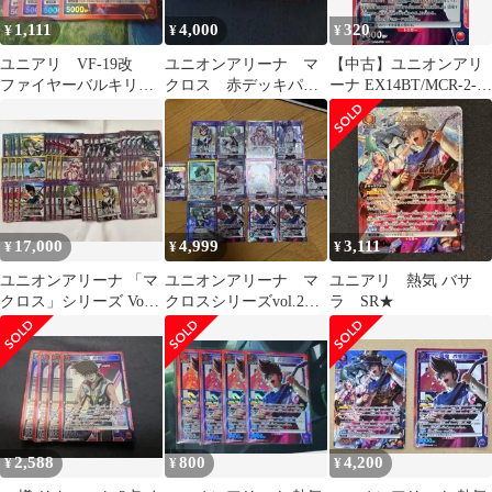
1,111
4,000
320
¥
¥
¥
ユニアリ VF-19改
ユニオンアリーナ マ
【中古】ユニオンアリ
ファイヤーバルキリー
クロス 赤デッキパー
ーナ EX14BT/MCR-2-
(熱気 バサラ) SR
ツセット
075[SR]：(キラ)熱気 バ
赤
サラ
17,000
4,999
3,111
¥
¥
¥
ユニオンアリーナ 「マ
ユニオンアリーナ マ
ユニアリ 熱気 バサ
クロス」シリーズ Vol.2
クロスシリーズvol.2
ラ SR★
全色 SR以下各種4枚セ
SR14枚まとめ売り
ット
2,588
800
4,200
¥
¥
¥