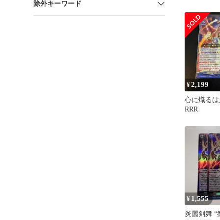
除外キーワード
2,199
¥
心に熾るは
RRR
1,555
¥
炎麗剣舞 “祭