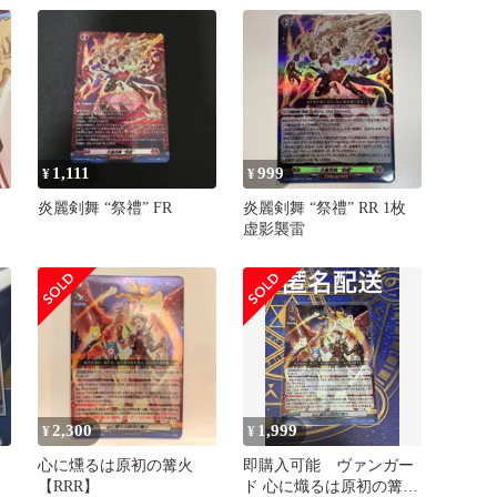
1,111
999
¥
¥
炎麗剣舞 “祭禮” FR
炎麗剣舞 “祭禮” RR 1枚
虚影襲雷
2,300
1,999
¥
¥
心に燻るは原初の篝火
即購入可能 ヴァンガー
【RRR】
ド 心に熾るは原初の篝