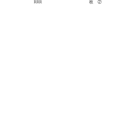
RRR
枚 ②