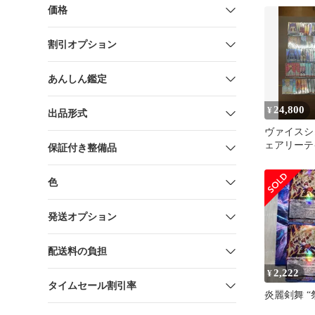
価格
割引オプション
あんしん鑑定
24,800
¥
出品形式
ヴァイスシ
ェアリーテ
保証付き整備品
枚 セット
色
発送オプション
配送料の負担
2,222
¥
タイムセール割引率
炎麗剣舞 “祭