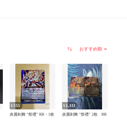
並び替え
555
1,111
¥
¥
炎麗剣舞 “祭禮” RR・1枚
炎麗剣舞 “祭禮” 2枚 RR