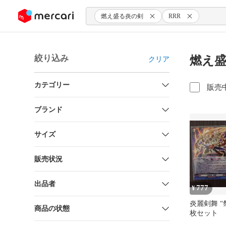
ンツにスキップ
燃え盛る炎の剣
RRR
絞り込み
燃え盛
クリア
カテゴリー
販売
ブランド
サイズ
販売状況
出品者
777
¥
炎麗剣舞 “
商品の状態
枚セット