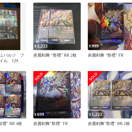
2,222
999
¥
¥
ュバルツ フ
炎麗剣舞 “祭禮” RR 2枚
炎麗剣舞 “祭禮” FR
イル 129
699
1,222
¥
¥
禮” RR 4枚
炎麗剣舞"祭禮" FR
炎麗剣舞"祭禮" RR 2枚