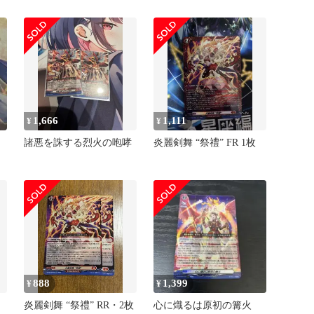
火 RRR
1,666
1,111
¥
¥
諸悪を誅する烈火の咆哮
炎麗剣舞 “祭禮” FR 1枚
888
1,399
¥
¥
炎麗剣舞 “祭禮” RR・2枚
心に熾るは原初の篝火