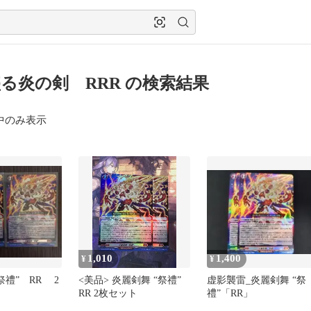
る炎の剣 RRR の検索結果
中のみ表示
1,010
1,400
¥
¥
祭禮” RR 2
<美品> 炎麗剣舞 “祭禮”
虚影襲雷_炎麗剣舞 “祭
RR 2枚セット
禮”「RR」