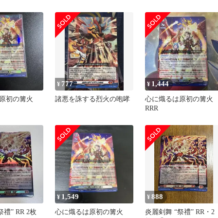
777
1,444
¥
¥
原初の篝火
諸悪を誅する烈火の咆哮
心に熾るは原初の篝火
RRR
1,549
888
¥
¥
禮” RR 2枚
心に熾るは原初の篝火
炎麗剣舞 “祭禮” RR・2