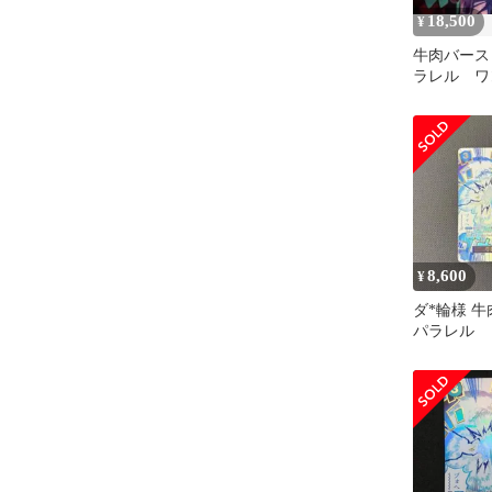
18,500
¥
牛肉バース
ラレル ワ
ド
8,600
¥
ダ*輪様 
パラレル