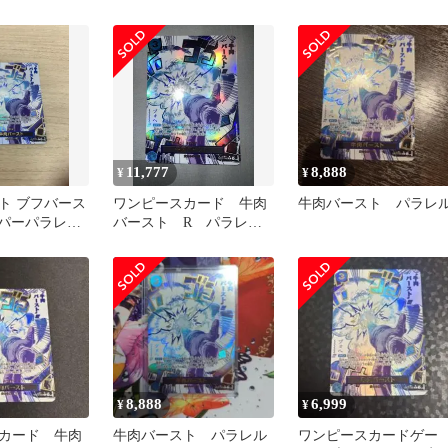
レル OP12-060
11,777
8,888
¥
¥
ト ブフバース
ワンピースカード 牛肉
牛肉バースト パラレ
ーパーパラレル
バースト R パラレ
ル OP12-060
8,888
6,999
¥
¥
カード 牛肉
牛肉バースト パラレル
ワンピースカードゲー