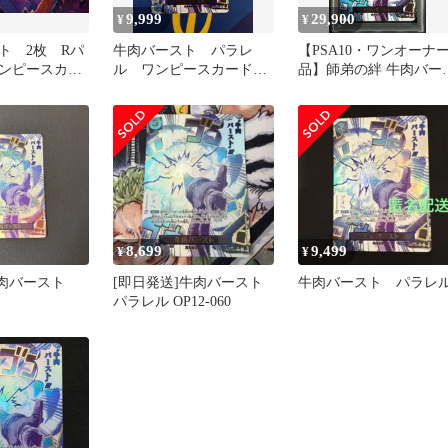
9,999
29,900
¥
¥
ト 2枚 Rパ
牛肉バースト パラレ
【PSA10・ワンオーナ
ンピースカー
ル ワンピースカード
品】師弟の絆 牛肉バー
op12-060 Beef Burst
ト Rパラレル ワンピー
Parallel One Piece Card
カード
op12-060
8,699
9,499
¥
¥
牛肉バースト
[即日発送]牛肉バースト
牛肉バースト パラレ
パラレル OP12-060