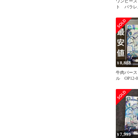
ワンピース
ト パラレ
8,888
¥
牛肉バース
ル OP12-0
7,999
¥