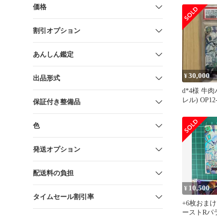
価格
割引オプション
あんしん鑑定
30,000
¥
出品形式
d*4様 牛
レル) OP12-
保証付き整備品
色
発送オプション
配送料の負担
10,500
¥
タイムセール割引率
+6枚おま
ーストRパ