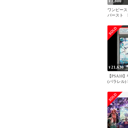
7,800
¥
ワンピース
バースト 
ル OP12-0
21,630
¥
【PSA10
(パラレル) P
1枚