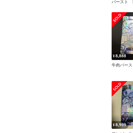
バースト 
OP12-060
8,888
¥
牛肉バース
8,999
¥