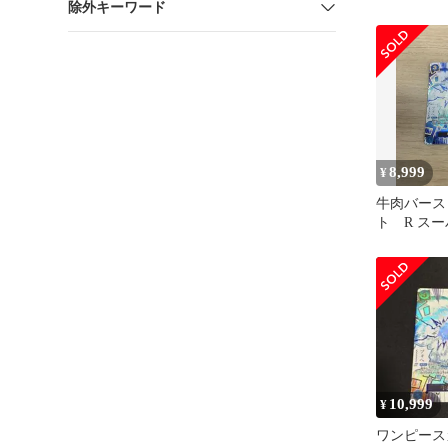
除外キーワード
8,999
¥
牛肉バース
ト R ス
OP12-060
10,999
¥
ワンピース