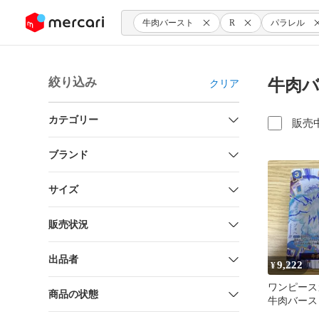
ンツにスキップ
牛肉バースト
R
パラレル
絞り込み
牛肉バ
クリア
カテゴリー
販売
ブランド
サイズ
販売状況
出品者
9,222
¥
ワンピース
商品の状態
牛肉バースト 