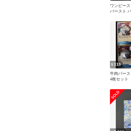
ワンピース
バースト 
333
¥
牛肉バースト 
4枚セット