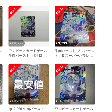
10,555
9,799
¥
¥
ル
ワンピースカードゲーム
牛肉バースト ブフバース
牛肉バースト 【OP12-
ト R スーパーパラレル
060】【R/P】パラレル
OP12-060
10,299
11,900
¥
¥
op12-060 牛肉バースト
ワンピースカードゲーム