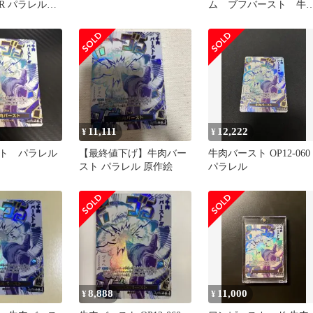
R パラレル
ム ブフバースト 牛
バースト R パラレル
11,111
12,222
¥
¥
ト パラレル
【最終値下げ】牛肉バー
牛肉バースト OP12-060
スト パラレル 原作絵
パラレル
8,888
11,000
¥
¥