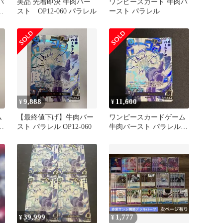
バ
美品 先着即決 牛肉バー
ワンピースカード 牛肉バ
スト OP12-060 パラレル
ースト パラレル
9,888
11,600
¥
¥
ム
【最終値下げ】牛肉バー
ワンピースカードゲーム
スト パラレル OP12-060
牛肉バースト パラレル
OP12-060
39,999
1,777
¥
¥