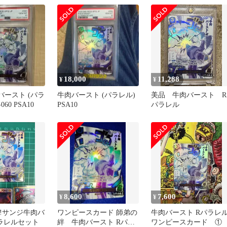
18,000
11,288
¥
¥
肉バースト (パラ
牛肉バースト (パラレル)
美品 牛肉バースト R
060 PSA10
PSA10
パラレル
8,600
7,600
¥
¥
け!サンジ牛肉バ
ワンピースカード 師弟の
牛肉バースト Rパラレ
ラレルセット
絆 牛肉バースト Rパラ
ワンピースカード ①