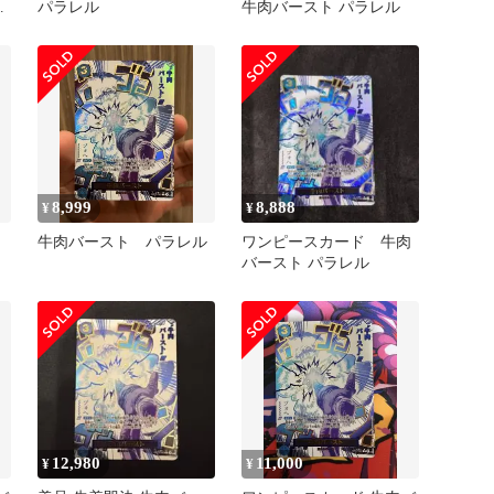
肉
パラレル
牛肉バースト パラレル
8,999
8,888
¥
¥
牛肉バースト パラレル
ワンピースカード 牛肉
バースト パラレル
12,980
11,000
¥
¥