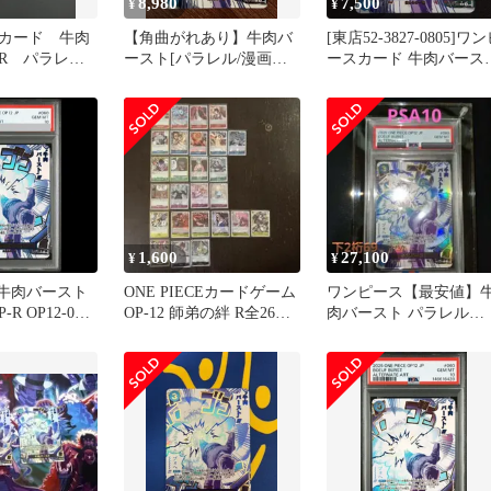
8,980
7,500
¥
¥
カード 牛肉
【角曲がれあり】牛肉バ
[東店52-3827-0805]ワ
R パラレ
ースト[パラレル/漫画絵]
ースカード 牛肉バース
60
OP12-060 R/P.
R パラレル OP12-060
1,600
27,100
¥
¥
】牛肉バースト
ONE PIECEカードゲーム
ワンピース【最安値】
-R OP12-060
OP-12 師弟の絆 R全26種
肉バースト パラレル
コンプ セット
PSA10 OP12-060