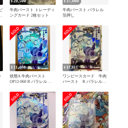
20,500
37,000
¥
¥
ンピ
牛肉バースト トレーディ
牛肉バースト パラレル
ト
ングカード 2枚セット
箔押し
11,400
11,111
¥
¥
牛
状態A 牛肉バースト
ワンピースカード 牛肉
OP12-060 R パラレル ★
バースト R パラレル
ONE PIECE ワンピース
OP12-060
カードゲーム