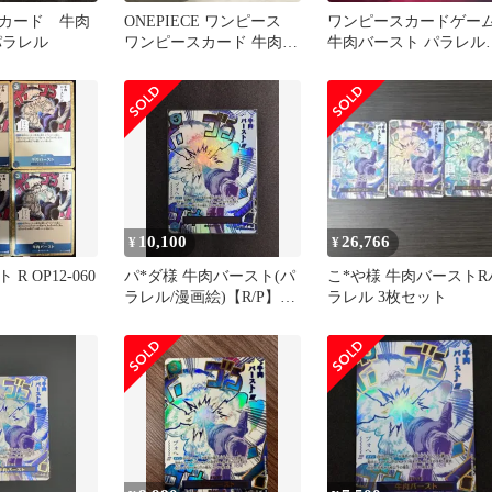
カード 牛肉
ONEPIECE ワンピース
ワンピースカードゲー
パラレル
ワンピースカード 牛肉バ
牛肉バースト パラレル
ースト ゾロ R パラレル
OP12-060
10,100
26,766
¥
¥
R OP12-060
パ*ダ様 牛肉バースト(パ
こ*や様 牛肉バーストR
ラレル/漫画絵)【R/P】
ラレル 3枚セット
{OP12-060}