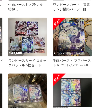
ム
牛肉バースト パラレル
ワンピースカード 青紫
箔押し
サンジ構築パーツ 師弟
の絆OP12
43,600
7,777
¥
¥
パ
ワンピースカード コミッ
牛肉バースト ブフバース
クパラレル 5枚セット
ト R パラレルOP12-060