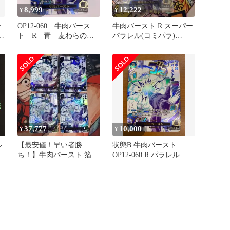
8,999
12,222
¥
¥
ー
OP12-060 牛肉バース
牛肉バースト R スーパー
ス
ト R 青 麦わらの一
パラレル(コミパラ)
ス
味 パラレル 裏折れ有
OP12-060
37,777
10,000
¥
¥
ル
【最安値！早い者勝
状態B 牛肉バースト
ち！】牛肉バースト 箔押
OP12-060 R パラレル
し パラレル4枚セット
ONE PIECE ワンピース
カードゲーム