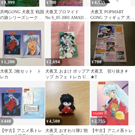
9,999
700
4,555
¥
¥
¥
共鸣GONG 犬夜叉 戦国
犬夜叉ブロマイド
犬夜叉 POPMART
の旅シリーズシークレ
No.S_05 2001 AMADA
GONG フィギュア 犬夜
ット 犬夜叉
MADE IN JAPAN
叉
1,200
2,694
700
¥
¥
¥
犬夜叉 2枚セット ト
犬夜叉 おまけ ポップア
犬夜叉 切り抜き＃
レカ
ップ カフェ トレカ U
★T
かごめ
5%OFF
440
4,500
2,755
¥
¥
¥
【中古】アニメ系トレ
犬夜叉 おすわり隊2 朔
【中古】アニメ系トレ