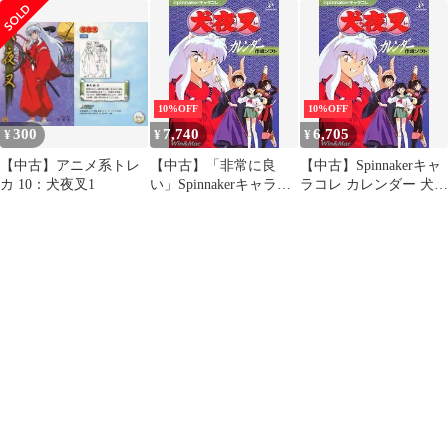
ド]：犬夜叉
み フィギュア ガチャ
犬夜叉 キーホルダー ス
トラップ ラバー
10%OFF
10%OFF
300
7,740
6,705
¥
¥
¥
【中古】アニメ系トレ
【中古】「非常に良
【中古】Spinnakerキャ
カ 10：犬夜叉1
い」Spinnakerキャラコ
ラコレ カレンダー 犬夜
レ カレンダー 犬夜叉
叉