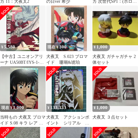
カ 11：犬夜叉2
の日ver 希少
カ 次世代SP1：(ホロ)
犬夜叉・七宝
5,580
300
1,000
¥
現在 ¥
¥
【中古】ユニオンアリ
犬夜叉 S.023 ブロマ
犬夜叉 ガチャガチャ 2
ーナ UA50BT/IYS-1-
イド 珊瑚&琥珀
体セット
AP01：(キラ)アクショ
ンポイント
1,000
133,333
1,000
現在 ¥
¥
¥
当時もの 犬夜叉 ブロマ
犬夜叉 アクションポ
犬夜叉 ３点セット
イド S.08 キラ レア ポ
イント シリアル ユ
ストカード 2001年
ニオンアリーナ