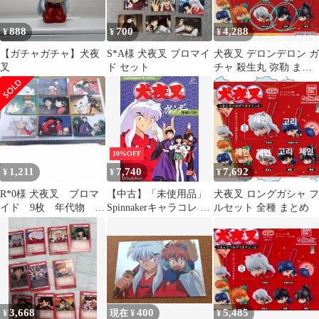
888
700
4,288
¥
¥
¥
【ガチャガチャ】犬夜
S*A様 犬夜叉 ブロマイ
犬夜叉 デロンデロン ガ
叉
ド セット
チャ 殺生丸 弥勒 まと
め
10%OFF
1,211
7,740
7,692
¥
¥
¥
R*0様 犬夜叉 ブロマ
【中古】「未使用品」
犬夜叉 ロングガシャ フ
イド 9枚 年代物 殺
Spinnakerキャラコレ カ
ルセット 全種 まとめ
生丸 珊瑚 弥勒
レンダー 犬夜叉
3,668
400
5,485
¥
現在 ¥
¥