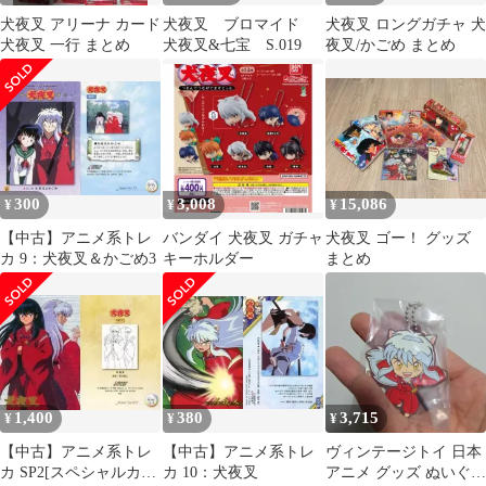
犬夜叉 アリーナ カード
犬夜叉 ブロマイド
犬夜叉 ロングガチャ 犬
犬夜叉 一行 まとめ
犬夜叉&七宝 S.019
夜叉/かごめ まとめ
300
3,008
15,086
¥
¥
¥
【中古】アニメ系トレ
バンダイ 犬夜叉 ガチャ
犬夜叉 ゴー！ グッズ
カ 9：犬夜叉＆かごめ3
キーホルダー
まとめ
1,400
380
3,715
¥
¥
¥
【中古】アニメ系トレ
【中古】アニメ系トレ
ヴィンテージトイ 日本
カ SP2[スペシャルカー
カ 10：犬夜叉
アニメ グッズ ぬいぐる