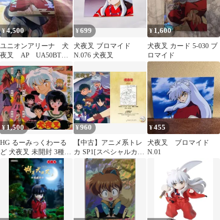
4,500
699
1,600
¥
¥
¥
ユニオンアリーナ 犬
犬夜叉 ブロマイド
犬夜叉 カード 5-030 ブ
夜叉 AP UA50BT
N.076 犬夜叉
ロマイド
IYS-1-AP01
1,500
960
455
¥
¥
¥
HG るーみっくわーる
【中古】アニメ系トレ
犬夜叉 ブロマイド
ど 犬夜叉 未開封 3種セ
カ SP1[スペシャルカー
N.01
ット
ド]：犬夜叉・弥勒・珊
瑚・かごめ・七宝