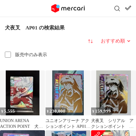
犬夜叉 AP01 の検索結果
並び替え
販売中のみ表示
5,555
230,000
159,999
¥
¥
¥
UNION ARENA
ユニオンアリーナ アク
犬夜叉 シリアル ア
ACTION POINT 犬夜
ションポイント AP01★
クションポイント AP
叉 UA50BT/IYS-1-
犬夜叉
ユニオンアリーナ ユ