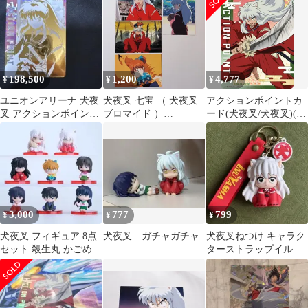
AP01
ニアリ 40番
198,500
1,200
4,777
¥
¥
¥
ユニオンアリーナ 犬夜
犬夜叉 七宝 （ 犬夜叉
アクションポイントカ
叉 アクションポイント
ブロマイド ）
ード(犬夜叉/犬夜叉)(-)
カード シリアル
INUYASHA BROMIDE
{-}〈IYS-1-AP01〉[犬
アマダ Shippo
夜叉【UA50BT】]ユニ
アリ
3,000
777
799
¥
¥
¥
犬夜叉 フィギュア 8点
犬夜叉 ガチャガチャ
犬夜叉ねつけ キャラク
セット 殺生丸 かごめ
ターストラップイルヤ
桔梗 弥勒 珊瑚 七宝 ア
シャキーホルダー
ニメ