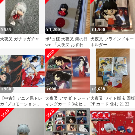
555
1,200
1,500
¥
¥
¥
犬夜叉 ガチャガチャ
ボ*ュ様 犬夜叉 朔の日
犬夜叉 ブラインドキー
ver. 「犬夜叉 おすわり
ホルダー
隊2」
960
600
6,638
¥
¥
¥
【中古】アニメ系トレ
犬夜叉 アマダ トレーデ
犬夜叉 ワイド版 初回版
カ [プロモーションカ
ィングカード 3枚セッ
PP カード 含む 21 22
ード]：犬夜叉＆蛮骨
ト