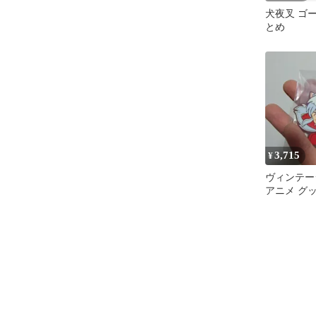
犬夜叉 ゴー
とめ
3,715
¥
ヴィンテー
アニメ グ
み フィギュ
夜叉 キー
ラップ ラ