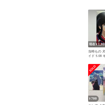
1,00
現在 ¥
当時もの 
イド S.08
トカード 20
700
¥