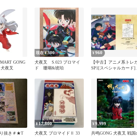
ド]：犬夜叉＆蛮骨
300
960
現在 ¥
¥
MART GONG
犬夜叉 S.023 ブロマイ
【中古】アニメ系トレ
 犬夜叉
ド 珊瑚&琥珀
SP1[スペシャルカード]
犬夜叉・弥勒・珊瑚・
ごめ・七宝
17,800
9,999
¥
¥
り抜き＃★T
犬夜叉 ブロマイドⅡ 33
共鸣GONG 犬夜叉 戦国