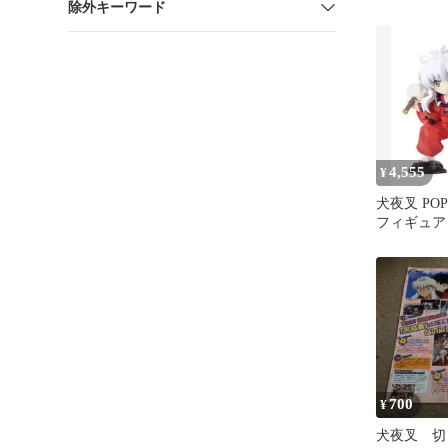
除外キーワード
め出品
4,555
¥
犬夜叉 POP
フィギュア
700
¥
犬夜叉 切