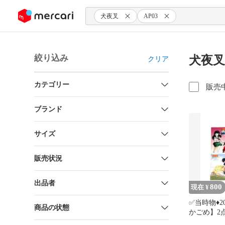
ンツにスキップ
犬夜叉
AP03
絞り込み
犬夜叉
クリア
カテゴリー
販売
ブランド
サイズ
販売状況
出品者
800
現在 ¥
✅️当時物♦️
商品の状態
かごめ】2
叉カードダ