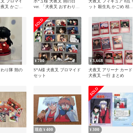
夜叉 ブロマイ
ボ*ュ様 犬夜叉 朔の日
犬夜叉 フィギュア 8点 
夜叉 かごめ 3
ver. 「犬夜叉 おすわり隊
ット 殺生丸 かごめ 桔
2」
弥勒 珊瑚 七宝 アニメ
700
3,668
¥
¥
すわり隊 朔の
S*A様 犬夜叉 ブロマイド
犬夜叉 アリーナ カード
セット
犬夜叉 一行 まとめ
400
300
現在 ¥
¥