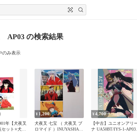
 AP03 の検索結果
中のみ表示
1,200
4,700
¥
¥
2001年【犬夜叉
犬夜叉 七宝 （ 犬夜叉 ブ
【中古】ユニオンアリ
点セット⭐犬夜
ロマイド ）INUYASHA
ナ UA50BT/IYS-1-AP0
スマスターズ
BROMIDE アマダ Shippo
(キラ)アクションポイン