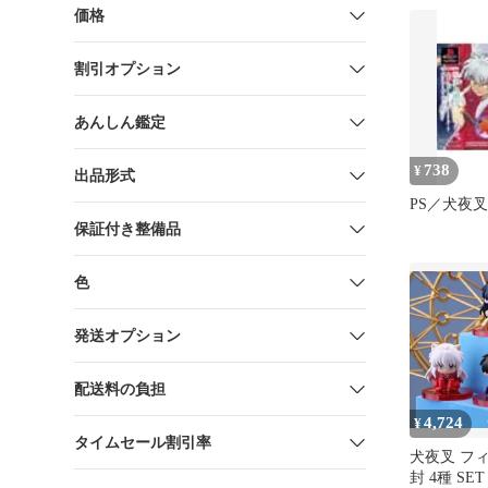
価格
割引オプション
あんしん鑑定
738
¥
出品形式
PS／犬夜叉
保証付き整備品
色
発送オプション
配送料の負担
4,724
¥
タイムセール割引率
犬夜叉 フ
封 4種 SE