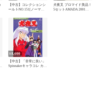
カ
【中古】コレクションシ
犬夜叉 ブロマイド美品！
ール I-NO.151[ノーマ
5セットAMADA 2001
ル]：犬夜叉
MADE IN JAPAN
8,600
¥
【中古】「非常に良い」
レ
Spinnakerキャラコレ カレ
ンダー 犬夜叉