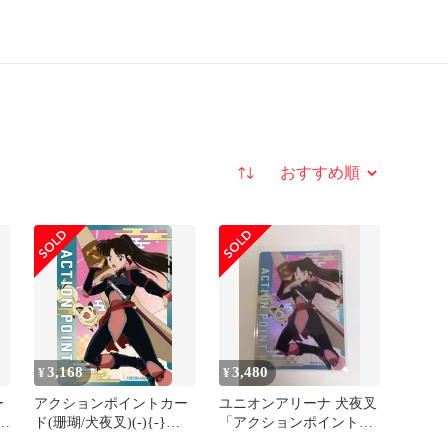
並び替え
3,168
3,480
¥
¥
ー
アクションポイントカー
ユニオンアリーナ 犬夜叉
3：
ド(珊瑚/犬夜叉)(-){-}
「アクションポイント
〈IYS-1-AP03〉[犬夜叉
（珊瑚）」AP03