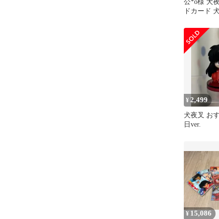
公*o様 犬
ドカード 犬
枚セット
2,499
¥
犬夜叉 お
日ver.
15,086
¥