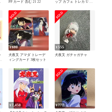
PP カード 含む 21 22
ップ カフェ トレカ U か
ごめ
600
555
¥
¥
シ
犬夜叉 アマダ トレーデ
犬夜叉 ガチャガチャ
：
ィングカード 3枚セット
7,450
777
¥
¥