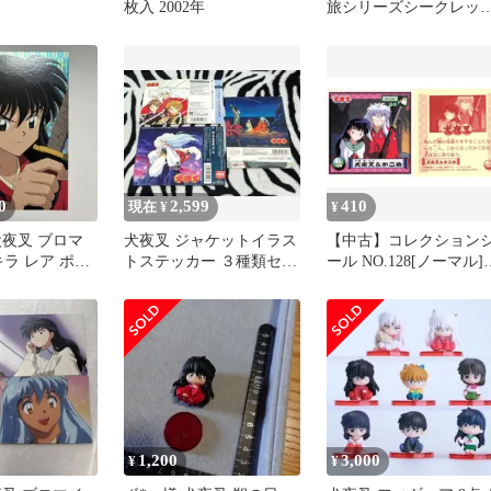
枚入 2002年
旅シリーズシークレッ
ト 犬夜叉
0
2,599
410
現在 ¥
¥
犬夜叉 ブロマ
犬夜叉 ジャケットイラス
【中古】コレクション
 キラ レア ポス
トステッカー ３種類セッ
ール NO.128[ノーマル]
01年
ト② バラ売り❌️
犬夜叉＆かごめ
1,200
3,000
¥
¥