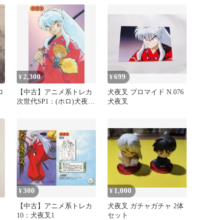
【UA50BT】]ユニアリ
2,300
699
¥
¥
ロ
【中古】アニメ系トレカ
犬夜叉 ブロマイド N.076
次世代SP1：(ホロ)犬夜
犬夜叉
叉・七宝
300
1,000
¥
¥
レ
【中古】アニメ系トレカ
犬夜叉 ガチャガチャ 2体
10：犬夜叉1
セット