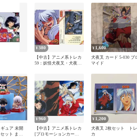
ト
380
1,600
¥
¥
【中古】アニメ系トレカ
犬夜叉 カード 5-030 ブ
59：妖怪犬夜叉・犬夜
マイド
叉・かごめ1
960
1,200
¥
¥
ィギュア 未開
【中古】アニメ系トレカ
犬夜叉 2枚セット ト
T セット まと
[プロモーションカー
カ