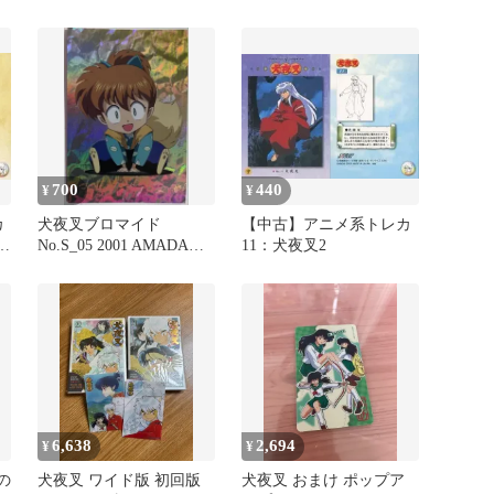
700
440
¥
¥
カ
犬夜叉ブロマイド
【中古】アニメ系トレカ
：
No.S_05 2001 AMADA
11：犬夜叉2
か
MADE IN JAPAN
6,638
2,694
¥
¥
の
犬夜叉 ワイド版 初回版
犬夜叉 おまけ ポップア