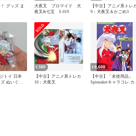
！ グッズ ま
犬夜叉 ブロマイド 犬
【中古】アニメ系トレ
夜叉&七宝 S.019
9：犬夜叉＆かごめ3
380
8,600
¥
¥
ジトイ 日本
【中古】アニメ系トレカ
【中古】「未使用品」
ッズ ぬいぐる
10：犬夜叉
Spinnakerキャラコレ カ
ア ガチャ 犬
ンダー 犬夜叉
ホルダー スト
バー