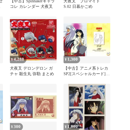
セ
【中古】Spinnakerキャラ
犬夜叉 ブロマイド
梗
コレ カレンダー 犬夜叉
S.02 日暮かごめ
4,288
1,300
¥
¥
犬夜叉 デロンデロン ガ
【中古】アニメ系トレカ
チャ 殺生丸 弥勒 まとめ
SP2[スペシャルカード]：
犬夜叉・桔梗
300
1,800
¥
¥