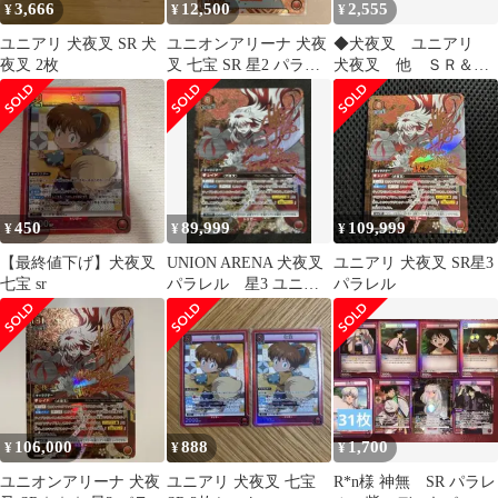
3,666
12,500
2,555
¥
¥
¥
ユニアリ 犬夜叉 SR 犬
ユニオンアリーナ 犬夜
◆犬夜叉 ユニアリ
夜叉 2枚
叉 七宝 SR 星2 パラレ
犬夜叉 他 ＳＲ＆
ル サイン
Ｒ カードセット １
８枚
450
89,999
109,999
¥
¥
¥
【最終値下げ】犬夜叉
UNION ARENA 犬夜叉
ユニアリ 犬夜叉 SR星3
七宝 sr
パラレル 星3 ユニオ
パラレル
ンアリーナ
106,000
888
1,700
¥
¥
¥
ユニオンアリーナ 犬夜
ユニアリ 犬夜叉 七宝
R*n様 神無 SR パラレ