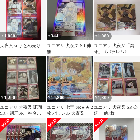
1,000
344
1,080
¥
¥
¥
犬夜叉 sr まとめ売り
ユニアリ 犬夜叉 SR 神
ユニアリ 犬夜叉「鋼
無
牙」《パラレル》
SR★（スーパーレア
★）２枚セット
1,290
14,800
1,800
¥
¥
¥
ユニアリ 犬夜叉 珊瑚
ユニアリ 七宝 SR★★ 2
ユニアリ 犬夜叉 SR 奈
SR・綱牙SR・神名
枚 パラレル 犬夜叉
落 他7枚
SR・等カード 9枚セッ
ト