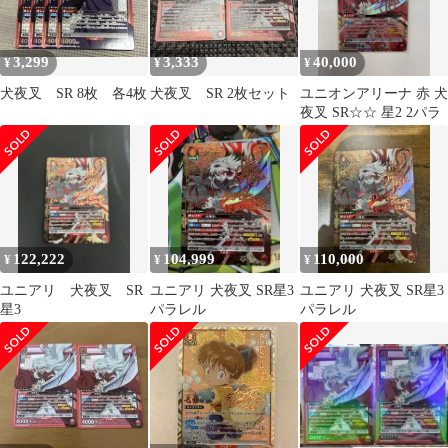
3,299
3,333
40,000
¥
¥
¥
犬夜叉 SR 8枚 各4枚
犬夜叉 SR 2枚セット
ユニオンアリーナ 赤 犬
夜叉 SR☆☆ 星2 2パラ
122,222
104,999
110,000
¥
¥
¥
ユニアリ 犬夜叉 SR
ユニアリ 犬夜叉 SR星3
ユニアリ 犬夜叉 SR星3
星3
パラレル
パラレル