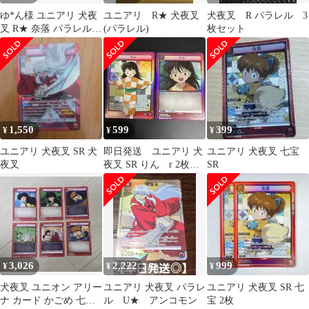
ゆ*ん様 ユニアリ 犬夜
ユニアリ R★ 犬夜叉
犬夜叉 R パラレル 3
叉 R★ 奈落 パラレル
(パラレル)
枚セット
まとめ売り
1,550
599
399
¥
¥
¥
ユニアリ 犬夜叉 SR 犬
即日発送 ユニアリ 犬
ユニアリ 犬夜叉 七宝
夜叉
夜叉 SR りん r 2枚セ
SR
ット
3,026
2,222
999
¥
¥
¥
犬夜叉 ユニオン アリー
ユニアリ 犬夜叉 パラレ
ユニアリ 犬夜叉 SR 七
ナ カード かごめ 七宝
ル U★ アンコモン
宝 2枚