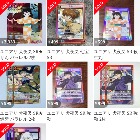
6種 まとめ
3,333
499
599
¥
¥
¥
ユニアリ 犬夜叉 SR★
ユニアリ 犬夜叉 七宝
ユニアリ 犬夜叉 SR 殺
りん パラレル 2枚
SR
生丸
999
599
999
¥
¥
¥
ユニアリ 犬夜叉 SR★
ユニアリ 犬夜叉 SR 弥
ユニアリ 犬夜叉 SR 弥
鋼牙 パラレル 2枚
勒
勒 2枚