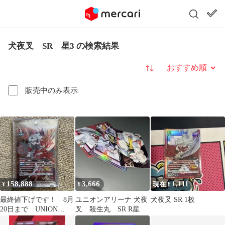
犬夜叉 SR 星3 の検索結果
並び替え
販売中のみ表示
158,888
3,666
1,111
¥
¥
現在 ¥
最終値下げです！ 8月
ユニオンアリーナ 犬夜
犬夜叉 SR 1枚
20日まで UNION
叉 殺生丸 SR R星
ARENA 犬夜叉