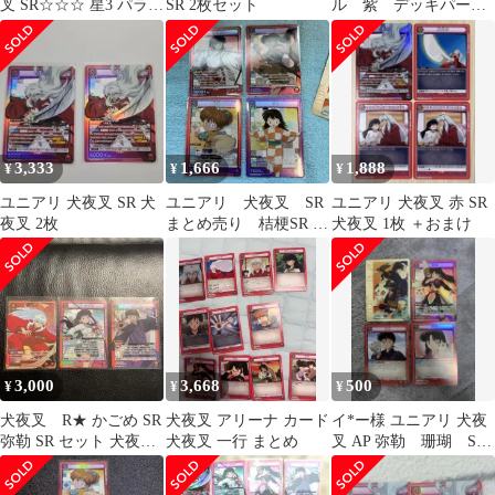
叉 SR☆☆☆ 星3 パラレ
SR 2枚セット
ル 紫 デッキパー
ル サイン 超希少
ツ 犬夜叉 ユニア
リ 神楽 奈落
3,333
1,666
1,888
¥
¥
¥
ユニアリ 犬夜叉 SR 犬
ユニアリ 犬夜叉 SR
ユニアリ 犬夜叉 赤 SR
夜叉 2枚
まとめ売り 桔梗SR 七
犬夜叉 1枚 ＋おまけ
宝SR 鋼牙SR りんSR
3,000
3,668
500
¥
¥
¥
犬夜叉 R★ かごめ SR
犬夜叉 アリーナ カード
イ*ー様 ユニアリ 犬夜
弥勒 SR セット 犬夜
犬夜叉 一行 まとめ
叉 AP 弥勒 珊瑚 SR
叉 パラレル
R