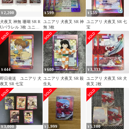
2,200
599
555
¥
¥
¥
犬夜叉 神無 珊瑚 SR R
ユニアリ 犬夜叉 SR 神
ユニアリ 犬夜叉 SR 七
Uパラレル 3枚 ユニオ
無 3枚
宝
ンアリーナ ユニアリ
444
600
3,333
¥
¥
¥
即日発送 ユニアリ 犬
ユニアリ 犬夜叉 SR 殺
ユニアリ 犬夜叉 SR 犬
夜叉 SR 七宝
生丸
夜叉 2枚
3,000
1,999
5,100
¥
¥
¥