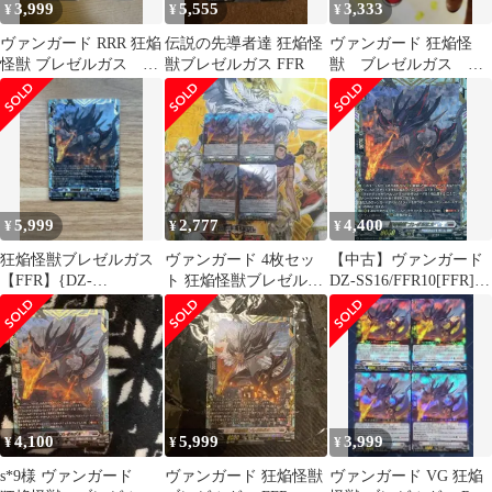
3,999
5,555
3,333
¥
¥
¥
ヴァンガード RRR 狂焔
伝説の先導者達 狂焔怪
ヴァンガード 狂焔怪
怪獣 ブレゼルガス 4
獣ブレゼルガス FFR
獣 ブレゼルガス
枚
RRR 4枚 ブラントゲ
ート
5,999
2,777
4,400
¥
¥
¥
狂焔怪獣ブレゼルガス
ヴァンガード 4枚セッ
【中古】ヴァンガード
【FFR】{DZ-
ト 狂焔怪獣ブレゼルガ
DZ-SS16/FFR10[FFR]：
SS16/FFR10}《ブラン
ス メルカリ便
狂焔怪獣 ブレゼルガス
トゲート》
4,100
5,999
3,999
¥
¥
¥
s*9様 ヴァンガード
ヴァンガード 狂焔怪獣
ヴァンガード VG 狂焔