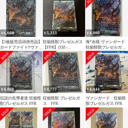
6,660
5,333
4,800
¥
¥
¥
【1枚販売店頭併売品】
狂焔怪獣ブレゼルガス
海*水様 ヴァンガード
カードファイト‼︎ヴァン
【FFR】{DZ-
狂焔怪獣ブレゼルガス
ガード,シングルカー
SS16/FFR10}《ブラン
FFR
ド,DZシリーズ,スペシ
トゲート》
ャルシリーズ
DZ/SS16/FFR10FFR 狂
焔怪獣 ブレゼルガス
FFR 1枚
4,888
4,777
4,444
¥
¥
¥
伝説の先導者達 狂焔怪
狂焔怪獣 ブレゼルガ
ヴァンガード 狂焔怪
獣ブレゼルガス FFR
ス FFR
獣ブレゼルガス FFR