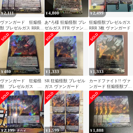
2,111
4,800
2,499
¥
¥
¥
ヴァンガード 狂焔怪
あ*ろ様 狂焔怪獣 プレ
狂焔怪獣ブレゼルガス
獣 ブレゼルガス RRR/
ゼルガス FFR ヴァンガ
RRR 3枚 ヴァンガード
トリプルレア 3枚
ード
480
1,333
1,333
¥
¥
¥
ヴァンガード 狂焔怪
SR 狂焔怪獣 ブレゼル
カードファイト!! ヴァ
獣 ブレゼルガス
ガス ヴァンガード
ンガード 狂焔怪獣ブレ
RRR
ゼルガス
2,199
1,599
1,888
¥
¥
¥