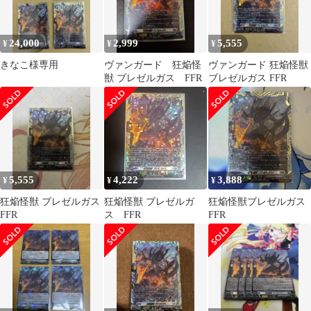
24,000
2,999
5,555
¥
¥
¥
きなこ様専用
ヴァンガード 狂焔怪
ヴァンガード 狂焔怪獣
獣 ブレゼルガス FFR
ブレゼルガス FFR
5,555
4,222
3,888
¥
¥
¥
狂焔怪獣 ブレゼルガス
狂焔怪獣 ブレゼルガ
狂焔怪獣ブレゼルガス
FFR
ス FFR
FFR