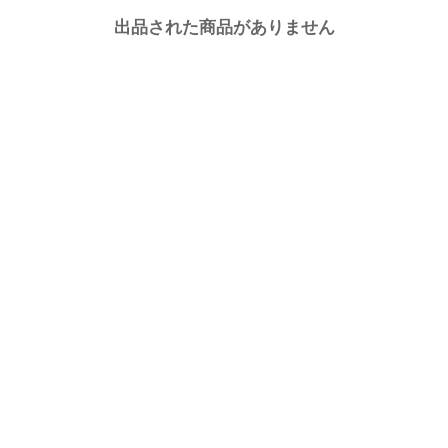
出品された商品がありません