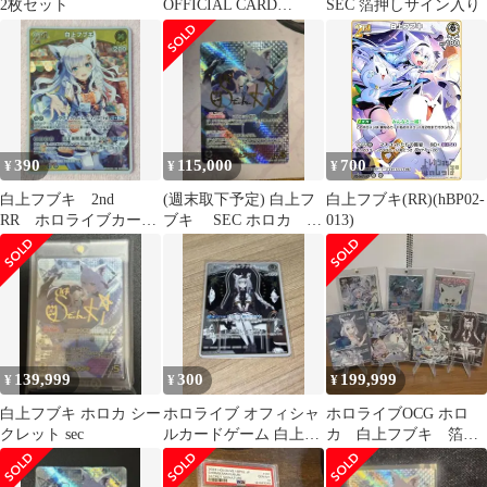
2枚セット
OFFICIAL CARD
SEC 箔押しサイン入り
GAME hBP02-
084[SEC]：みっころね
24
390
115,000
700
¥
¥
¥
白上フブキ 2nd
(週末取下予定) 白上フ
白上フブキ(RR)(hBP02-
RR ホロライブカード
ブキ SEC ホロカ ク
013)
ゲーム ホロカ
インテットスペクトラ
ム ホロカ
139,999
300
199,999
¥
¥
¥
白上フブキ ホロカ シー
ホロライブ オフィシャ
ホロライブOCG ホロ
クレット sec
ルカードゲーム 白上フ
カ 白上フブキ 箔押
ブキ R まとめ買い値下
しサイン SEC UR 他
げ可
まとめ売り