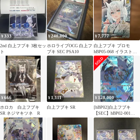
333
240,000
7,777
¥
¥
¥
2nd 白上フブキ 3枚セッ
ホロライブOCG 白上フ
白上フブキ プロモ
ト
ブキ SEC PSA10
hBP05-068 イラスト違
い ホロカ
666
1,111
128,000
¥
¥
¥
ホロカ 白上フブキ
白上フブキ SR
[hBP02]白上フブキ
SR ネジマキツネ R
【SEC】hBP02-001
ITIG7VT4A4S0