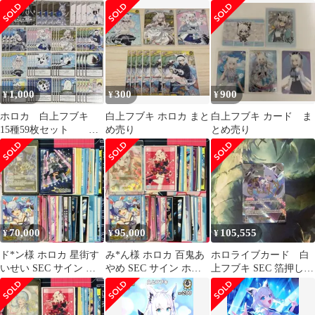
1,000
300
900
¥
¥
¥
ホロカ 白上フブキ
白上フブキ ホロカ まと
白上フブキ カード ま
15種59枚セット
め売り
とめ売り
1364
70,000
95,000
105,555
¥
¥
¥
ド*ン様 ホロカ 星街す
み*ん様 ホロカ 百鬼あ
ホロライブカード 白
いせい SEC サイン ホ
やめ SEC サイン ホロ
上フブキ SEC 箔押しサ
ロライブ カード ホロラ
ライブ ホロライブOCG
イン
イブO
カー