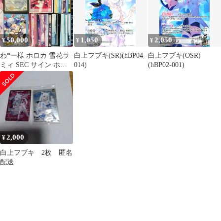
50,000
1,050
2,050
¥
¥
¥
わ*ー様 ホロカ 雪花ラ
白上フブキ(SR)(hBP04-
白上フブキ(OSR)
ミィ SEC サイン ホロ
014)
(hBP02-001)
ライブ ホロライブOCG
カー
2,000
¥
白上フブキ 2枚 匿名
配送