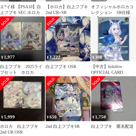
エ*イ様 【PSA10】白
【ホロカ】白上フブキ
オフィシャルホロカコ
上フブキ SEC ホロカ
2nd UR+SR
レクション SR仕様
プロモ 白上フブキ
1st 4枚セット
1,977
1,222
300
¥
¥
¥
白上フブキ 2025ライ
白上フブキ OSR
【中古】hololive
ブセット ホロカ カ
OFFICIAL CARD
ード 二枚セット
GAME hBP04-014[R]：
白上フブキ
5,999
650
1,750
¥
¥
¥
ホロカ 白上フブキ
2nd 白上フブキSR
白上フブキ 匿名配送
2nd UR OSR