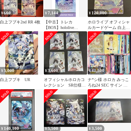
660
7,144
120,000
¥
¥
¥
白上フブキ2nd RR 4枚
【中古】トレカ
ホロライブ オフィシャ
【BOX】hololive
ルカードゲーム 白上フ
OFFICIAL CARD
ブキ SEC サイン付き
GAME ブースターパッ
hBP02-001
ク第2弾 クインテット
スペクトラム
5,000
3,600
41,500
¥
¥
¥
白上フブキ UR
オフィシャルホロカコ
ナ*シ様 ホロカ みっこ
レクション SR仕様
ろね24 SEC サイン ホ
プロモ 白上フブキ
ロライブ ホロライブ
1st 4枚セット
OCG
140,100
5,500
3,500
¥
¥
¥