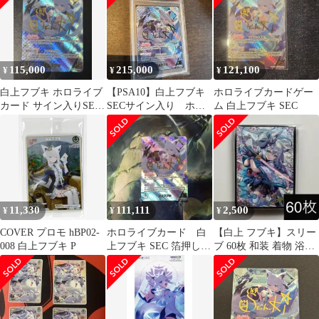
115,000
215,000
121,100
¥
¥
¥
白上フブキ ホロライブ
【PSA10】白上フブキ
ホロライブカードゲー
カード サイン入りSEC
SECサイン入り ホロ
ム 白上フブキ SEC
Reバース
ライブカード トレカ
11,330
111,111
2,500
¥
¥
¥
COVER プロモ hBP02-
ホロライブカード 白
【白上 フブキ】スリー
008 白上フブキ P
上フブキ SEC 箔押しサ
ブ 60枚 和装 着物 浴衣
イン
箔押し サイン入り風
SEC