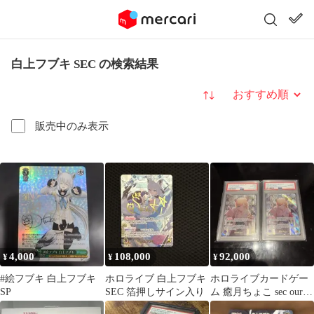
白上フブキ SEC の検索結果
並び替え
販売中のみ表示
4,000
108,000
92,000
¥
¥
¥
#絵フブキ 白上フブキ
ホロライブ 白上フブキ
ホロライブカードゲー
SP
SEC 箔押しサイン入り
ム 癒月ちょこ sec our
PSA10 2枚セット