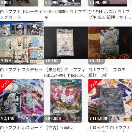
888
1,000
100,000
¥
¥
¥
白上フブキ トレーディ
PhBP02/008/P 白上フブ
ひ*の様 ホロカ 白上フ
ングカード
キ
ブキ SEC 箔押しサイン
入り
499
6,160
9,333
¥
¥
¥
白上フブキ スタデセッ
【未開封】白上フブキ
白上フブキ プロモ
ト
(hBD24-004) P hololive
稀枠 1枚
OFFICIAL CARD
GAME
2,150
86,000
115,000
¥
¥
¥
白上フブキ ホロカード
【中古】hololive
ホロライブ 白上フブキ