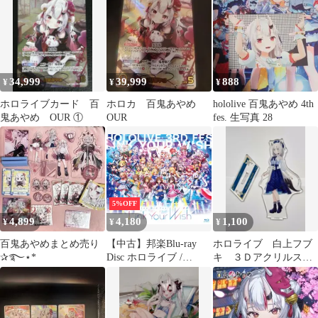
(hBP06-004)(OUR)【50-
まけ付
60】
34,999
39,999
888
¥
¥
¥
ホロライブカード 百
ホロカ 百鬼あやめ
hololive 百鬼あやめ 4th
鬼あやめ OUR ①
OUR
fes. 生写真 28
5%OFF
4,899
4,180
1,100
¥
¥
¥
百鬼あやめまとめ売り
【中古】邦楽Blu-ray
ホロライブ 白上フブ
✰࿐⋆*
Disc ホロライブ /
キ ３Ｄアクリルスタ
hololive 3rd fes.Link
ンド Blue Journey衣装
Your Wish
ver