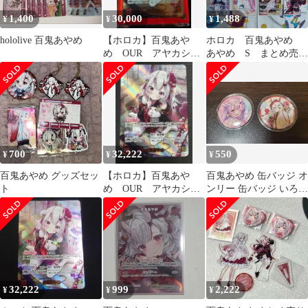
1,400
30,000
1,488
¥
¥
¥
hololive 百鬼あやめ
【ホロカ】百鬼あや
ホロカ 百鬼あやめ
め OUR アヤカシヴ
あやめ S まとめ売
ァーミリオン
り アヤカシヴァーミ
リオン
700
32,222
550
¥
¥
¥
百鬼あやめ グッズセッ
【ホロカ】百鬼あや
百鬼あやめ 缶バッジ オ
ト
め OUR アヤカシヴ
ンリー 缶バッジ いろは
ァーミリオン
にほへっと あやふぶみ
32,222
999
2,222
¥
¥
¥