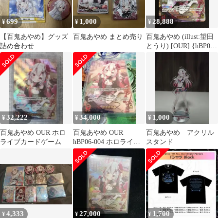
699
1,000
28,888
¥
¥
¥
【百鬼あやめ】グッズ
百鬼あやめ まとめ売り
百鬼あやめ (illust:望田
詰め合わせ
とうり) [OUR] {hBP06-
004} 1枚
32,222
34,000
1,000
¥
¥
¥
百鬼あやめ OUR ホロ
百鬼あやめ OUR
百鬼あやめ アクリル
ライブカードゲーム
hBP06-004 ホロライブ
スタンド
カード ホロカ
4,333
27,000
1,700
¥
¥
¥