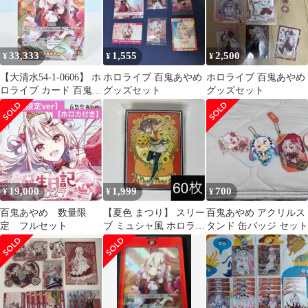
33,333
1,555
2,500
¥
¥
¥
【大清水54-1-0606】 ホ
ホロライブ 百鬼あやめ
ホロライブ 百鬼あやめ
ロライブ カード 百鬼あ
グッズセット
グッズセット
やめ OUR hBP06-004
19,000
1,999
700
¥
¥
¥
百鬼あやめ 数量限
【夏色 まつり】 スリー
百鬼あやめ アクリルス
定 フルセット
ブ ミュシャ風 ホロライ
タンド 缶バッジ セット
ブ hololive OUR 黄