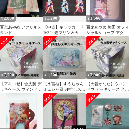
2,800
1,200
1,666
¥
¥
¥
百鬼あやめ アクリルス
【中古】キャラカード
百鬼あやめ 梅田 オフィ
タンド
162.宝鐘マリン＆天音
シャルショップ アクリ
かなた＆百鬼あやめ
ルスタンド
「バーチャルYouTuber
ホロライブ hololive 4th
fes. Our Bright Parade ラ
イブ生写真」
7,500
1,200
7,900
¥
¥
¥
【アキロゼ】合皮製 デ
【水宮枢】すうちゃん
【天音かなた】ウィン
ッキケース ウィンドウ
ミュシャ風 SP推しスキ
ドウ デッキケース 合皮
ホロライブ OUR パラ
ルマーカー 推しホロメ
製 緑 our osr 推しホロ
レル SY
ン OUR
メン