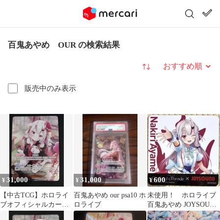
百鬼あやめ OUR の検索結果
並び替え
販売中のみ表示
31,000
31,000
600
¥
¥
¥
【中古TCG】ホロライ
百鬼あやめ our psa10 ホ
未使用！ ホロライブ
ブオフィシャルカード
ロライブ
百鬼あやめ JOYSOUND
ゲーム 百鬼あやめ
コラボコースター お