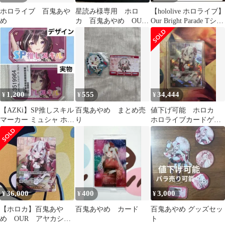
ホロライブ 百鬼あや
星読み様専用 ホロ
【hololive ホロライブ】
め
カ 百鬼あやめ OUR
Our Bright Parade Tシャ
美品
ツ
1,200
555
34,444
¥
¥
¥
【AZKi】SP推しスキル
百鬼あやめ まとめ売
値下げ可能 ホロカ
マーカー ミュシャ ホロ
り
ホロライブカードゲー
ライブ OUR パラレル
ム 百鬼あやめ OUR
SY
36,000
400
3,000
¥
¥
¥
【ホロカ】百鬼あや
百鬼あやめ カード
百鬼あやめ グッズセッ
め OUR アヤカシヴ
ト