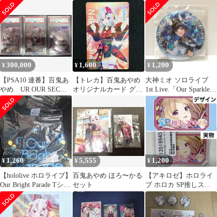
ァーミリオン
300,000
1,600
1,200
¥
¥
¥
【PSA10 連番】百鬼あ
【トレカ】百鬼あやめ
大神ミオ ソロライブ
やめ UR OUR SEC
オリジナルカード グッ
1st Live.「Our Sparkle」
Hololive
ズ購入特典 非売品 カー
缶バッジ
ド ホロライブ
1,260
5,555
1,200
¥
¥
¥
【hololive ホロライブ】
百鬼あやめ ほろ〜かる
【アキロゼ】ホロライ
Our Bright Parade Tシャ
セット
ブ ホロカ SP推しスキ
ツ
ルマーカー OUR パラ
レル デッキ