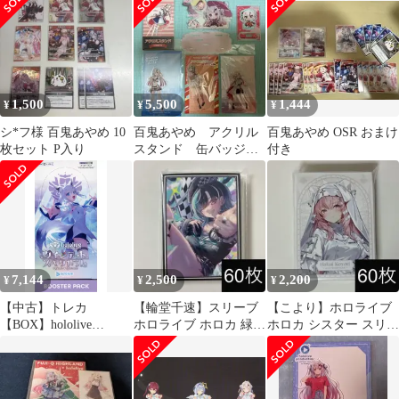
ーホルダー IY-007
1,500
5,500
1,444
¥
¥
¥
シ*フ様 百鬼あやめ 10
百鬼あやめ アクリル
百鬼あやめ OSR おまけ
枚セット P入り
スタンド 缶バッジ
付き
他
7,144
2,500
2,200
¥
¥
¥
【中古】トレカ
【輪堂千速】スリーブ
【こより】ホロライブ
【BOX】hololive
ホロライブ ホロカ 緑
ホロカ シスター スリー
OFFICIAL CARD
OUR OSR デッキ 大会
ブ our osr 構築済みデッ
GAME ブースターパッ
優勝
キ
ク第2弾 クインテット
スペクトラム