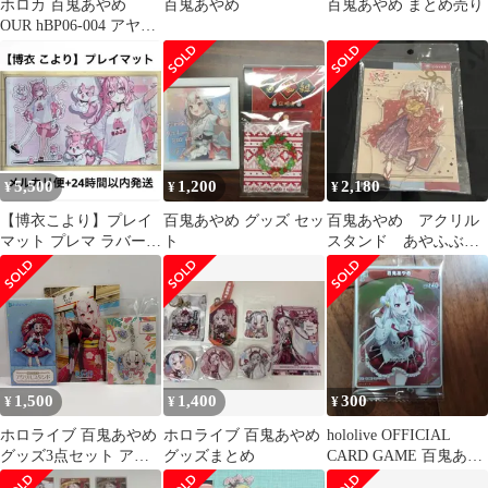
ホロカ 百鬼あやめ
百鬼あやめ
百鬼あやめ まとめ売り
OUR hBP06-004 アヤカ
シヴァーミリオン
5,500
1,200
2,180
¥
¥
¥
【博衣こより】プレイ
百鬼あやめ グッズ セッ
百鬼あやめ アクリル
マット プレマ ラバー
ト
スタンド あやふぶ
白 ホロライブ ホロカ
み 色は匂えども 新
OUR SR
曲リリース記念
1,500
1,400
300
¥
¥
¥
ホロライブ 百鬼あやめ
ホロライブ 百鬼あやめ
hololive OFFICIAL
グッズ3点セット アク
グッズまとめ
CARD GAME 百鬼あや
リルパネル アクスタ キ
め