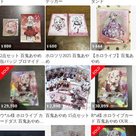
ト
テッカー
タンド
800
600
444
¥
¥
¥
2点セット 百鬼あやめ
ホロツリ2025 百鬼あや
【ホロライブ】百鬼あ
缶バッジ ブロマイド ホ
め
やめ
ロライブ アニメイト
29,100
2,890
30,099
¥
¥
¥
ウ*ル様 ホロライブ カ
百鬼あやめ 15点セット
R*a様 ホロライブカー
ードダス 百鬼あやめ
ド 百鬼あやめ OUR ホ
OUR
ロカ