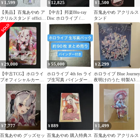
1,599
12,825
1,500
¥
¥
¥
【美品】百鬼あやめ ア
【中古】邦楽Blu-ray
百鬼あやめ アクリルス
クリルスタンド official
Disc ホロライブ /
タンド
shop umeda
hololive 4th fes.Our
Bright Parade
29,000
55,000
2,299
¥
¥
¥
【中古TCG】ホロライ
ホロライブ 4th fes ライ
ホロライブ Blue Journey
ブオフィシャルカード
ブ生写真 バインダー付
夜明けのうた 特製A3ク
ゲーム 百鬼あやめ
き
リアポスター
(hBP06-004)(OUR)【50-
501】
7,777
889
1,499
¥
¥
¥
百鬼あやめ グッズセッ
百鬼あやめ 購入特典ス
百鬼あやめ アクリルス