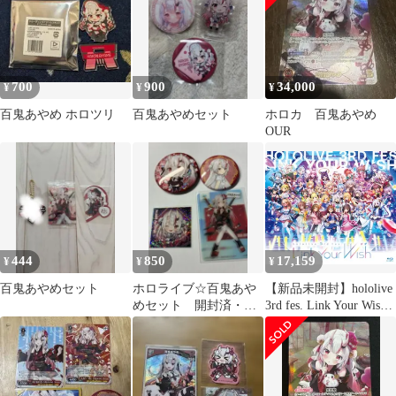
700
900
34,000
¥
¥
¥
百鬼あやめ ホロツリ
百鬼あやめセット
ホロカ 百鬼あやめ
OUR
444
850
17,159
¥
¥
¥
百鬼あやめセット
ホロライブ☆百鬼あや
【新品未開封】hololive
めセット 開封済・未
3rd fes. Link Your Wish
使用
[Blu-ray] hololive (出演)
形式: Blu-ray