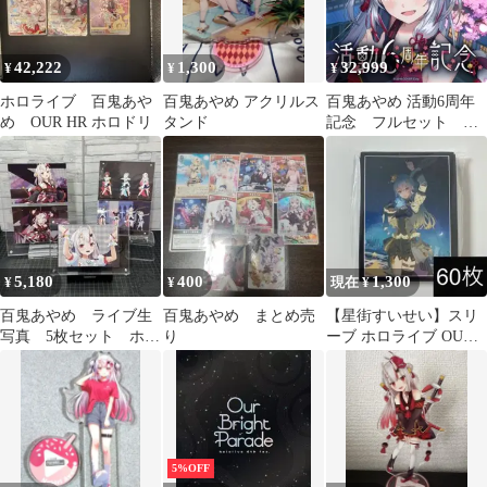
42,222
1,300
32,999
¥
¥
¥
ホロライブ 百鬼あや
百鬼あやめ アクリルス
百鬼あやめ 活動6周年
め OUR HR ホロドリ
タンド
記念 フルセット 数
量限定ver.
5,180
400
1,300
¥
¥
現在 ¥
百鬼あやめ ライブ生
百鬼あやめ まとめ売
【星街すいせい】スリ
写真 5枚セット ホロ
り
ーブ ホロライブ OUR
ライブ 4th フェス
OSR SY 推しホロメン
デッキ
5%OFF