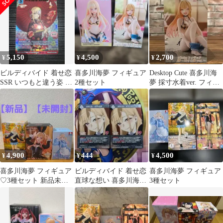
#056
5,150
4,500
2,700
¥
¥
¥
ビルディバイド 着せ恋
喜多川海夢 フィギュア
Desktop Cute 喜多川海
SSR いつもと違う姿 喜
2種セット
夢 採寸水着ver. フィギ
多川海夢
ュア
4,900
444
4,500
¥
¥
¥
喜多川海夢 フィギュア
ビルディバイド 着せ恋
喜多川海夢 フィギュア
♡3種セット 新品未開
直球な想い 喜多川海夢
3種セット
封
056SR 2枚