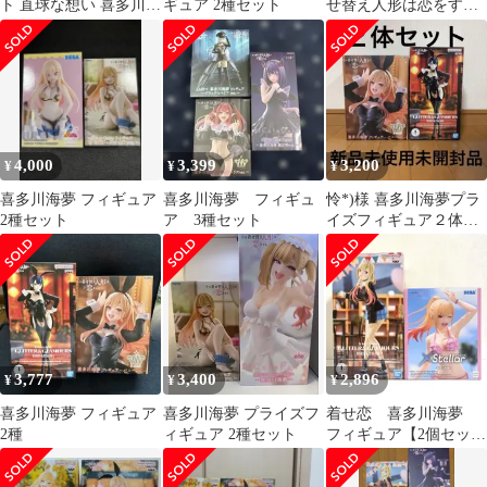
ト 直球な想い 喜多川海
ギュア 2種セット
せ替え人形は恋をする
夢 BR サイン 着せ恋
BR 直球な思い 喜多川
PSA10
海夢 サイン
4,000
3,399
3,200
¥
¥
¥
喜多川海夢 フィギュア
喜多川海夢 フィギュ
怜*)様 喜多川海夢プラ
2種セット
ア 3種セット
イズフィギュア２体セ
ット
3,777
3,400
2,896
¥
¥
¥
喜多川海夢 フィギュア
喜多川海夢 プライズフ
着せ恋 喜多川海夢
2種
ィギュア 2種セット
フィギュア【2個セッ
ト】