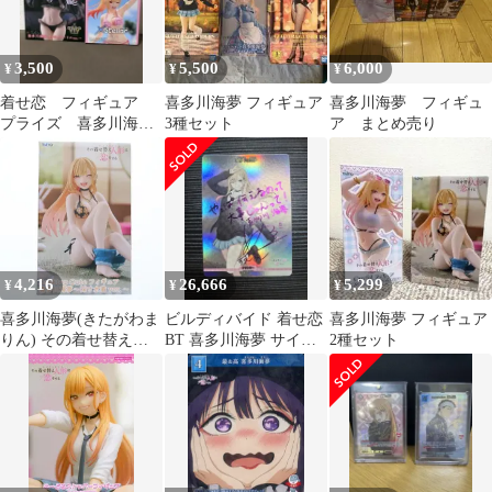
3,500
5,500
6,000
¥
¥
¥
着せ恋 フィギュア
喜多川海夢 フィギュア
喜多川海夢 フィギュ
プライズ 喜多川海
3種セット
ア まとめ売り
夢 リズ 2点 セット
4,216
26,666
5,299
¥
¥
¥
喜多川海夢(きたがわま
ビルディバイド 着せ恋
喜多川海夢 フィギュア
りん) その着せ替え人
BT 喜多川海夢 サイン
2種セット
形は恋をする Desktop
（トキメク世界）
Cute フィギュア 喜多川
海夢〜採寸水着ver.〜
プライズ(451909000) タ
イトー