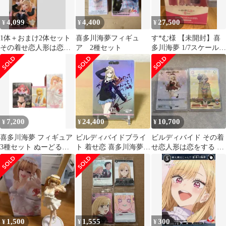
4,099
4,400
27,500
¥
¥
¥
1体＋おまけ2体セット
喜多川海夢フィギュ
す*む様 【未開封】喜
その着せ恋人形は恋を
ア 2種セット
多川海夢 1/7スケール
する 喜多川海夢 フィギ
フィギュア ANIPLEX
ュア
着せ
7,200
24,400
10,700
¥
¥
¥
喜多川海夢 フィギュア
ビルディバイドブライ
ビルディバイド その着
3種セット ぬーどるス
ト 着せ恋 喜多川海夢
せ恋人形は恋をする 喜
トッパー
BT サイン 箔押し
多川海夢 巡る季節 ガチ
の喜び
1,500
1,555
300
¥
¥
¥