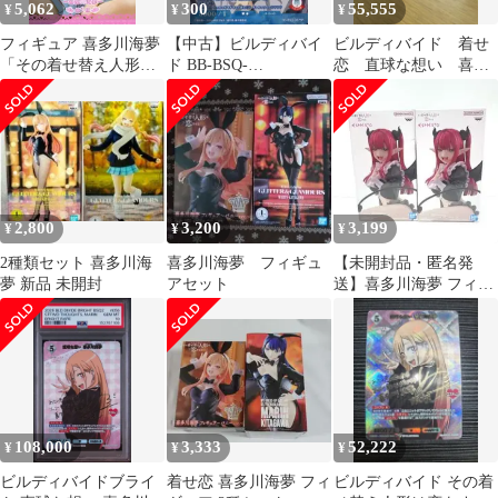
5,062
300
55,555
¥
¥
¥
フィギュア 喜多川海夢
【中古】ビルディバイ
ビルディバイド 着せ
「その着せ替え人形は
ド BB-BSQ-
恋 直球な想い 喜多
恋をする」 ぬーどるス
027SR[SR]：最＆高 喜
川海夢 献身的な脇
トッパーフィギュア-喜
多川海夢
役 五条新菜 BR
多川海夢-【14日以内発
送】
2,800
3,200
3,199
¥
¥
¥
2種類セット 喜多川海
喜多川海夢 フィギュ
【未開封品・匿名発
夢 新品 未開封
アセット
送】喜多川海夢 フィギ
ュア 2点セット♫
108,000
3,333
52,222
¥
¥
¥
ビルディバイドブライ
着せ恋 喜多川海夢 フィ
ビルディバイド その着