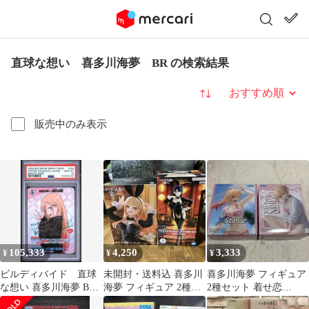
直球な想い 喜多川海夢 BR の検索結果
並び替え
販売中のみ表示
105,333
4,250
3,333
¥
¥
¥
ビルディバイド 直球
未開封・送料込 喜多川
喜多川海夢 フィギュア
な想い 喜多川海夢 BR
海夢 フィギュア 2種セ
2種セット 着せ恋
サイン 着せ恋 psa10
ット
SEGA