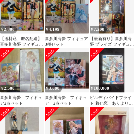
2,800
4,199
7,200
¥
¥
¥
【送料込、匿名配送】
喜多川海夢 フィギュア
【最新有り】喜多川海
喜多川海夢 フィギュア
3種セット
夢 プライズ フィギュア
2体セット
セット
2,500
3,000
100,000
¥
¥
¥
喜多川海夢 フィギュ
喜多川海夢 フィギュ
ビルディバイドブライ
ア2点セット
ア 2点セット
ト 着せ恋 ありよりの
あり 喜多川海夢 BR