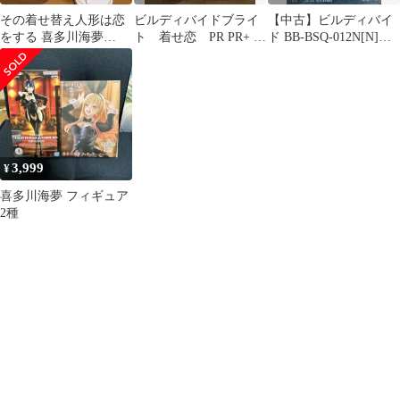
その着せ替え人形は恋
ビルディバイドブライ
【中古】ビルディバイ
をする 喜多川海夢
ト 着せ恋 PR PR+ 4
ド BB-BSQ-012N[N]：
BiCute フィギュア
種 喜多川海夢
映え映えじゃん!! 喜多
川海夢
3,999
¥
喜多川海夢 フィギュア
2種