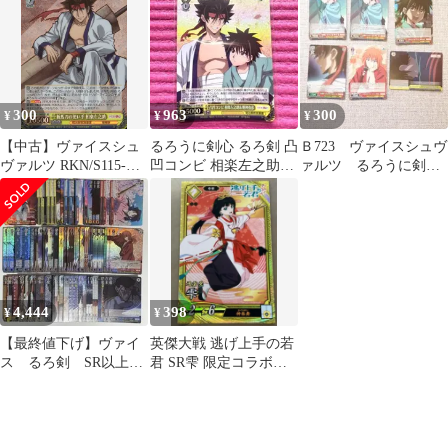
割あり
300
963
300
¥
¥
¥
【中古】ヴァイスシュ
るろうに剣心 るろ剣 凸
Ｂ723 ヴァイスシュヴ
ヴァルツ RKN/S115-
凹コンビ 相楽左之助＆
ァルツ るろうに剣心
013S[SR]：(ホロ)斬馬
明神弥彦 SR
－明治剣客浪漫譚－
刀の使い手 相楽左之助
S115
4,444
398
¥
¥
【最終値下げ】ヴァイ
英傑大戦 逃げ上手の若
ス るろ剣 SR以上の
君 SR雫 限定コラボカ
み 97枚セット 729
ード ✳︎新品セット割引
あり✳︎