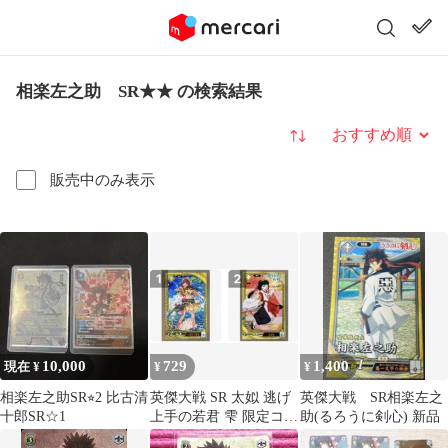
相楽左之助 SR★★ の検索結果
並び替え
販売中のみ表示
10,000
729
1,400
現在 ¥
¥
¥
相楽左之助SR⭐︎2 比古清
英傑大戦 SR 太姒 逃げ
英傑大戦 SR相楽左之
十郎SR☆1
上手の若君 雫 限定コラ
助(るろうに剣心) 新品
ボカード ✳︎新品セット