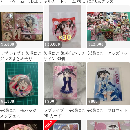
カードゲーム SECE
ャルカードゲーム 桜小
にこ6点グッズ
矢澤にこ ラブカ
路きな子 SECE
BIBI
5,000
33,000
13,300
¥
¥
¥
ラブライブ！ 矢澤にこ
矢澤にこ 海外缶バッチ
矢澤にこ グッズセッ
グッズまとめ売り
サイン 30個
ト
1,888
900
888
¥
¥
¥
矢澤にこ 缶バッジ
ラブライブ！ 矢澤にこ
矢澤にこ ブロマイド
スクフェス
PR カード