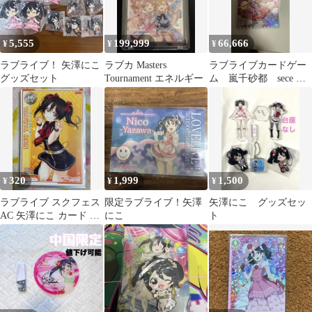
5,555
199,999
66,666
¥
¥
¥
ラブライブ！ 矢澤にこ
ラブカ Masters
ラブライブカードゲー
グッズセット
Tournament エネルギー
ム 嵐千砂都 sece ラ
ブカ
320
1,999
1,500
¥
¥
¥
ラブライブ スクフェス
限定ラブライブ！矢澤
矢澤にこ グッズセッ
AC 矢澤にこ カード R
にこ
ト
１枚