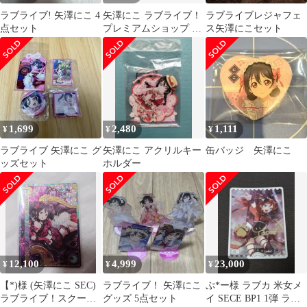
ラブライブ! 矢澤にこ 4
矢澤にこ ラブライブ！
ラブライブレジャフェ
点セット
プレミアムショップ プ
ス矢澤にこセット
レミアムセット ブロマ
イド
1,699
2,480
1,111
¥
¥
¥
ラブライブ 矢澤にこ グ
矢澤にこ アクリルキー
缶バッジ 矢澤にこ
ッズセット
ホルダー
12,100
4,999
23,000
¥
¥
¥
【*)様 (矢澤にこ SEC)
ラブライブ！ 矢澤にこ
ぷ*ー様 ラブカ 米女メ
ラブライブ！スクール
グッズ 5点セット
イ SECE BP1 1弾 ラブ