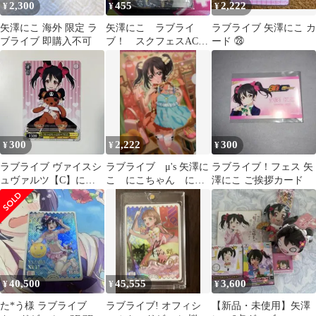
2,300
455
2,222
¥
¥
¥
矢澤にこ 海外 限定 ラ
矢澤にこ ラブライ
ラブライブ 矢澤にこ カ
ブライブ 即購入不可
ブ！ スクフェスACオ
ード ㉘
リジナルNESiCAストラ
ップ
300
2,222
300
¥
¥
¥
ラブライブ ヴァイスシ
ラブライブ μ's 矢澤に
ラブライブ！フェス 矢
ュヴァルツ【C】にっ
こ にこちゃん にこ
澤にこ ご挨拶カード
こにっこにー にこ 矢澤
にー
にこ
40,500
45,555
3,600
¥
¥
¥
た*う様 ラブライブ
ラブライブ! オフィシ
【新品・未使用】矢澤