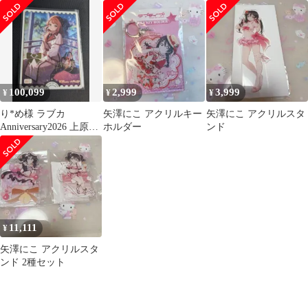
アイドルコレクション
ライブカードゲーム
100,099
2,999
3,999
¥
¥
¥
り*め様 ラブカ
矢澤にこ アクリルキー
矢澤にこ アクリルスタ
Anniversary2026 上原歩
ホルダー
ンド
夢 SECE 虹ヶ咲学園
11,111
¥
矢澤にこ アクリルスタ
ンド 2種セット