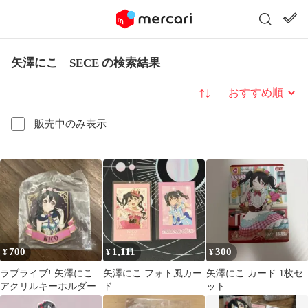
矢澤にこ SECE の検索結果
並び替え
販売中のみ表示
700
1,111
300
¥
¥
¥
ラブライブ! 矢澤にこ
矢澤にこ フォト風カー
矢澤にこ カード 1枚セ
アクリルキーホルダー
ド
ット