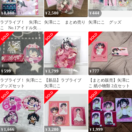
8,888
2,500
444
¥
¥
¥
ラブライブ！ 矢澤に
矢澤にこ まとめ売り
矢澤にこ グッズ
こ No.1アイドル矢澤
にこにこセット
599
1,799
777
¥
¥
¥
ラブライブ！ 矢澤にこ
【新品】ラブライブ
【まとめ販売】矢澤に
グッズセット
矢澤にこ
こ 紙小物類 2点セット
1,666
3,280
1,999
¥
¥
¥