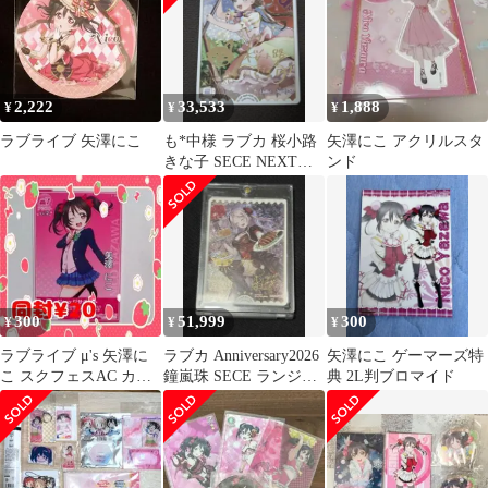
2,222
33,533
1,888
¥
¥
¥
ラブライブ 矢澤にこ
も*中様 ラブカ 桜小路
矢澤にこ アクリルスタ
きな子 SECE NEXT
ンド
STEP ラブライブカー
ドゲ
300
51,999
300
¥
¥
¥
ラブライブ μ's 矢澤に
ラブカ Anniversary2026
矢澤にこ ゲーマーズ特
こ スクフェスAC カー
鐘嵐珠 SECE ランジュ
典 2L判ブロマイド
ド
箔押しサイン