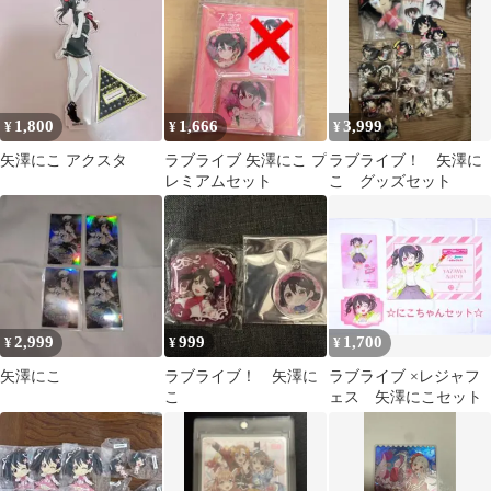
1,800
1,666
3,999
¥
¥
¥
矢澤にこ アクスタ
ラブライブ 矢澤にこ プ
ラブライブ！ 矢澤に
レミアムセット
こ グッズセット
2,999
999
1,700
¥
¥
¥
矢澤にこ
ラブライブ！ 矢澤に
ラブライブ ×レジャフ
こ
ェス 矢澤にこセット