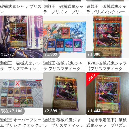
破械式鬼シャラ プリズ
遊戯王 破械式鬼シャ
遊戯王 破械式鬼シャ
マ
ラ プリズマ プリシ
ラ プリズマシク シーク
ク
レット
1,777
1,999
1,980
¥
¥
¥
遊戯王 破械式鬼シャ
遊戯王 破械 式鬼 シャ
[RV01]破械式鬼シャラ
ラ プリズマティック
ラ プリズマティックシ
【プリズマティックシ
シークレットレア
ークレット その他 破械
ークレットレア】
4枚
RV01-JP047
ITH0ATZ93Z8O
2,100
2,399
1,444
現在 ¥
¥
¥
遊戯王 オーバーフレー
遊戯王 破械式鬼シャ
【週末限定値下】破械
ム プリシク クオシク
ラ プリズマティック
式鬼シャラ プリズ