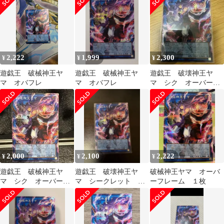
ク アジア版 RV01-
ューションブースター
JP064
2,222
1,999
2,300
¥
¥
¥
遊戯王 破械神王ヤ
遊戯王 破械神王ヤ
遊戯王 破壊神王ヤ
マ オバフレ
マ オバフレ
マ シク オーバーフ
レームシク
2,000
2,100
2,222
¥
¥
¥
遊戯王 破械神王ヤ
遊戯王 破壊神王ヤ
破械神王ヤマ オーバ
マ シク オーバーフ
マ シークレット オ
ーフレーム １枚
レームシク 新品未使。
ーバーフレーム
即日発送‼︎