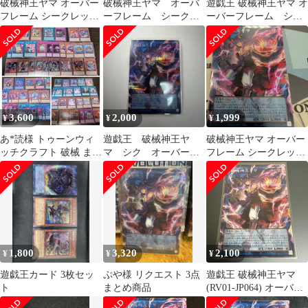
破械神王ヤマ オーバー
破械神王ヤマ オーバ
遊戯王 破械神王ヤマ オ
フレーム シークレット
ーフレーム シークレ
ーバーフレーム シー
1枚
ット
クレット
3,600
2,000
1,999
¥
¥
¥
あ*読様 トゥーンウィ
遊戯王 破械神王ヤ
破械神王ヤマ オーバー
ッチクラフト 破械 まと
マ シク オーバーフ
フレーム シークレット
め売り
レームシク
遊戯王
1,800
3,320
2,100
¥
¥
¥
遊戯王カード 3枚セッ
ぷや様 リクエスト 3点
遊戯王 破械神王ヤマ
ト
まとめ商品
(RV01-JP064) オーバー
フレームシークレット