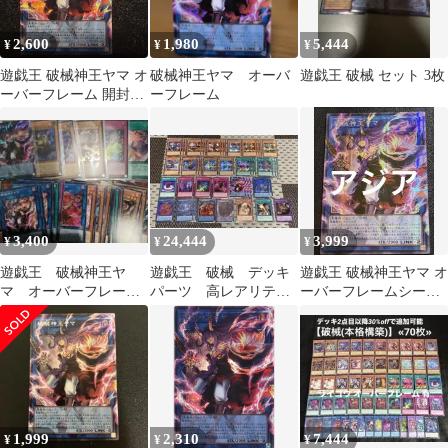
2,600
1,980
5,444
¥
¥
¥
遊戯王 破械神王ヤマ オ
破械神王ヤマ オーバ
遊戯王 破械 セット 3枚
ーバーフレーム 開封し
ーフレーム
たて
3,400
24,444
3,999
¥
¥
¥
遊戯王 破械神王ヤ
遊戯王 破械 デッキ
遊戯王 破械神王ヤマ オ
マ オーバーフレー
パーツ 高レアリテ
ーバーフレームシーク
ム シャラ他破壊カー
ィ シークレット オ
レット
ドまとめ売り
ーバーフレーム
1,999
2,310
7,444
¥
¥
¥