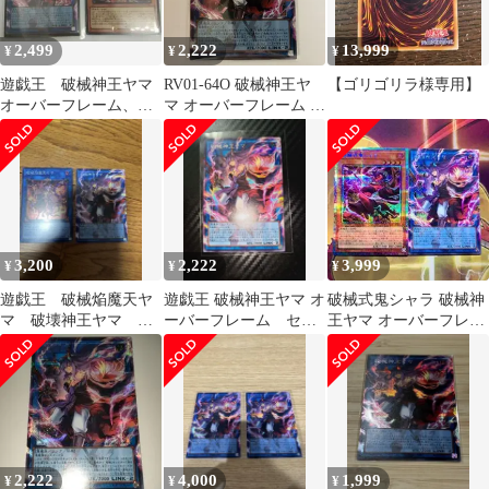
2,499
2,222
13,999
¥
¥
¥
遊戯王 破械神王ヤマ
RV01-64O 破械神王ヤ
【ゴリゴリラ様専用】
オーバーフレーム、シ
マ オーバーフレーム 1
ャバラ シク
枚
3,200
2,222
3,999
¥
¥
¥
遊戯王 破械焔魔天ヤ
遊戯王 破械神王ヤマ オ
破械式鬼シャラ 破械神
マ 破壊神王ヤマ シ
ーバーフレーム セッ
王ヤマ オーバーフレー
ク オーバーフレーム
ト
ム プリシク プリズマ
シク
2,222
4,000
1,999
¥
¥
¥