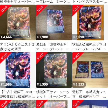
械神王ヤマ オーバーフ
ーフレーム シークレ
ト・バイスマスター 破
レーム シークレット
ットレア 遊戯王
械神王ヤマ オーバーフ
レーム
4,666
1,900
2,090
¥
¥
¥
アラン様 リクエスト 2
遊戯王 破壊神王ヤ
状態A 破械神王ヤマ オ
点 まとめ商品
マ シークレット オ
ーバーフレーム SE シ
ーバーフレーム
ークレット RV01-JP064
遊戯王デュエルモンス
ターズ
1,980
1,999
4,333
¥
¥
¥
【中古】遊戯王 RV01-
破械神王ヤマ シーク
遊戯王 破械式鬼シュ
JP064[SE]：破械神王ヤ
レット オーバーフレ
マ 破械神王ヤマ プ
マ(オーバーフレーム
ーム
リズマ オーバーフレ
版)
ーム シークレット