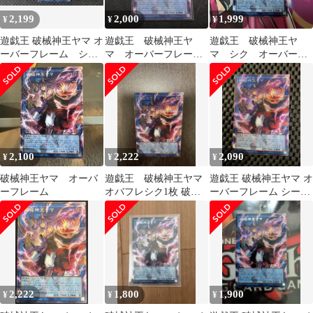
2,199
2,000
1,999
¥
¥
¥
遊戯王 破械神王ヤマ オ
遊戯王 破械神王ヤ
遊戯王 破械神王ヤ
ーバーフレーム シー
マ オーバーフレー
マ シク オーバーフ
クレット
ム 1枚
レームシク 即発送
2,100
2,222
2,090
¥
¥
¥
破械神王ヤマ オーバ
遊戯王 破械神王ヤマ
遊戯王 破械神王ヤマ オ
ーフレーム
オバフレシク1枚 破壊
ーバーフレーム シーク
焔魔天ヤマシク1枚ウル
レット RV01
トラ1枚
2,222
1,800
1,900
¥
¥
¥