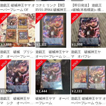
遊戯王 破械神王ヤマ オ
コナミ リンク【闇】
【即日発送】 遊戯王
ーバーフレーム OF
RV01-JP064 破械神王ヤ
«破械(本格構築)» 構築
マ(オーバーフレーム)
済みデッキ 70枚 日版
シークレット
3,888
2,111
1,998
¥
¥
¥
遊戯王 破械 プリシ
遊戯王 破械神王ヤマ
遊戯王 破械神王ヤ
ク オーバーフレーム
オーバーフレーム シー
マ オバフレ
シク シークレット
クレット
セット
1,950
2,444
2,111
¥
¥
¥
遊戯王 破械神王ヤ
破械神王ヤマ オーバ
遊戯王 破械神王ヤマ オ
マ シク オーバーフ
ーフレーム
ーバーフレーム ウルト