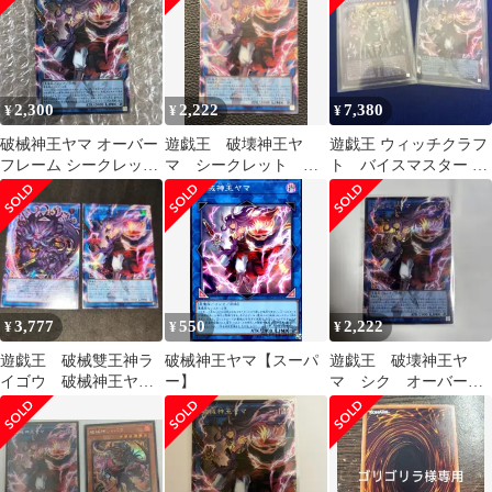
2,300
2,222
7,380
¥
¥
¥
破械神王ヤマ オーバー
遊戯王 破壊神王ヤ
遊戯王 ウィッチクラフ
フレーム シークレット
マ シークレット オ
ト バイスマスター 破
遊戯王
ーバーフレーム
械神王ヤマ オーバー
フレーム
3,777
550
2,222
¥
¥
¥
遊戯王 破械雙王神ラ
破械神王ヤマ【スーパ
遊戯王 破壊神王ヤ
イゴウ 破械神王ヤ
ー】
マ シク オーバーフ
マ オーバーフレーム
レームシク
シークレットレアセッ
ト