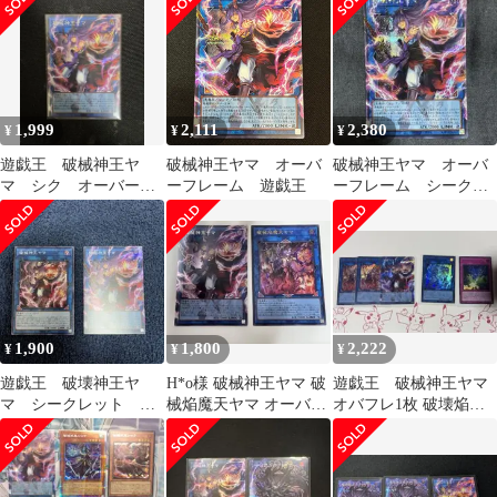
1,999
2,111
2,380
¥
¥
¥
遊戯王 破械神王ヤ
破械神王ヤマ オーバ
破械神王ヤマ オーバ
マ シク オーバーフ
ーフレーム 遊戯王
ーフレーム シークレ
レームシク
ット
1,900
1,800
2,222
¥
¥
¥
遊戯王 破壊神王ヤ
H*o様 破械神王ヤマ 破
遊戯王 破械神王ヤマ
マ シークレット オ
械焔魔天ヤマ オーバー
オバフレ1枚 破壊焔魔
ーバーフレーム おま
フレーム シークレット
天ヤマ他
けノーマル
ウィッチ