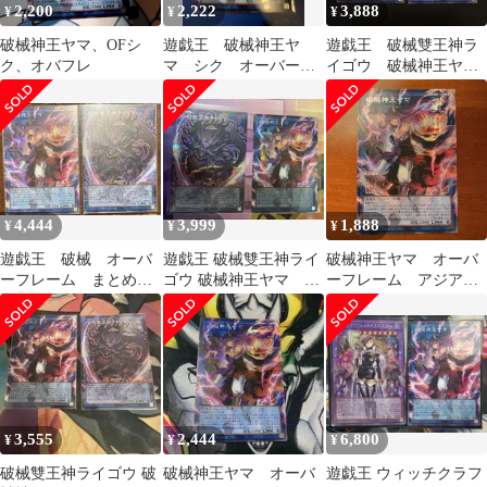
2,200
2,222
3,888
¥
¥
¥
破械神王ヤマ、OFシ
遊戯王 破械神王ヤ
遊戯王 破械雙王神ラ
ク、オバフレ
マ シク オーバーフ
イゴウ 破械神王ヤ
レームシク
マ オーバーフレー
ム 2枚セット 日本版
4,444
3,999
1,888
¥
¥
¥
遊戯王 破械 オーバ
遊戯王 破械雙王神ライ
破械神王ヤマ オーバ
ーフレーム まとめ売
ゴウ 破械神王ヤマ オ
ーフレーム アジアシ
り
ーバーフレームシーク
ークレット ③
レット
3,555
2,444
6,800
¥
¥
¥
破械雙王神ライゴウ 破
破械神王ヤマ オーバ
遊戯王 ウィッチクラフ