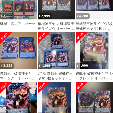
3,555
2,999
4,200
¥
¥
¥
破械 高レア パーツ
破械神王ヤマ 破壊雙王
破械雙王神ライゴウ2枚
神ライゴウ オーバーフ
破械神王ヤマ1枚 オー
レーム
バーフレーム シークレ
ット
2,222
1,800
1,999
¥
¥
¥
遊戯王 破壊神王ヤ
e*)様 遊戯王 破械神王
遊戯王 破械神王ヤマ シ
マ シク オーバーフ
ヤマ 3枚セットオーバ
ークレット オーバーフ
レームシク
ーフレーム
レーム