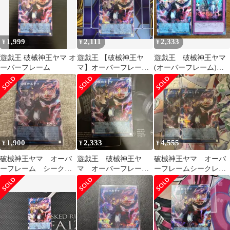
1,999
2,111
2,333
¥
¥
¥
遊戯王 破械神王ヤマ オ
遊戯王 【破械神王ヤ
遊戯王 破械神王ヤマ
ーバーフレーム
マ】オーバーフレーム
(オーバーフレーム)＋
シークレットレア×1枚
おまけ
1,900
2,333
4,555
¥
¥
¥
破械神王ヤマ オーバ
遊戯王 破械神王ヤ
破械神王ヤマ オーバ
ーフレーム シークレ
マ オーバーフレー
ーフレームシークレッ
ット
ム 1枚
ト 2枚