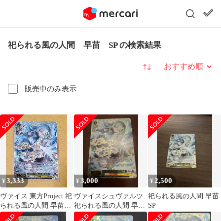
祀られる風の人間 早苗 SP の検索結果
並び替え
販売中のみ表示
3,333
3,000
2,500
¥
¥
¥
ヴァイス 東方Project 祀
ヴァイスシュヴァルツ
祀られる風の人間 早苗
られる風の人間 早苗
祀られる風の人間 早苗
SP
SP
SP 東方Project