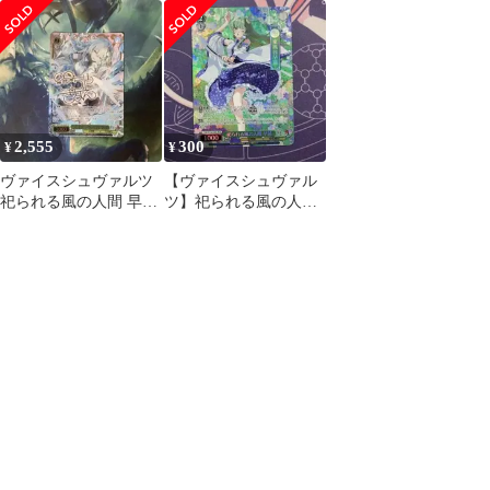
036SP[SP]：(ホロ)祀ら
早苗 r 4枚
SR 4枚 共有
れる風の人間 早苗(キ
ャラクター金箔押しサ
イン入り)
2,555
300
¥
¥
ヴァイスシュヴァルツ
【ヴァイスシュヴァル
祀られる風の人間 早苗
ツ】祀られる風の人間
SP サイン
早苗 sr