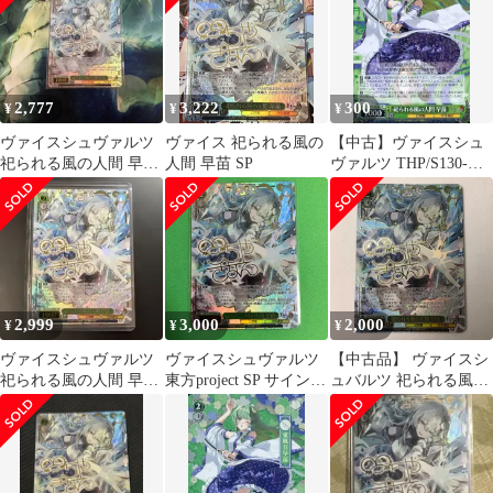
2,777
3,222
300
¥
¥
¥
ヴァイスシュヴァルツ
ヴァイス 祀られる風の
【中古】ヴァイスシュ
祀られる風の人間 早苗
人間 早苗 SP
ヴァルツ THP/S130-
SP サイン
036[R]：祀られる風の
人間 早苗
2,999
3,000
2,000
¥
¥
¥
ヴァイスシュヴァルツ
ヴァイスシュヴァルツ
【中古品】 ヴァイスシ
祀られる風の人間 早苗
東方project SP サイン
ュバルツ 祀られる風の
SP 東方Project
祀られる風の人間 早苗
人間 早苗 サイン入
THP/S130-036SP SP
【069-260714-sy-14-
oto】