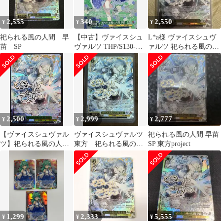
2,555
340
2,550
¥
¥
¥
祀られる風の人間 早
【中古】ヴァイスシュ
L*a様 ヴァイスシュヴ
苗 SP
ヴァルツ THP/S130-
ァルツ 祀られる風の人
036S[SR★★]：(ホロ)
間 早苗 SP
祀られる風の人間 早苗
2,500
2,999
2,777
¥
¥
¥
【ヴァイスシュヴァル
ヴァイスシュヴァルツ
祀られる風の人間 早苗
ツ】祀られる風の人間
東方 祀られる風の人
SP 東方project
早苗 THP/S130-036SP
間 早苗 SP
SP 東方Project ～ Black
and White Lotus Land.
1,299
2,333
5,555
¥
¥
¥