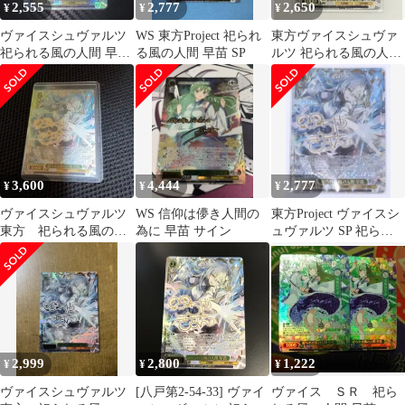
2,555
2,777
2,650
¥
¥
¥
ヴァイスシュヴァルツ
WS 東方Project 祀られ
東方ヴァイスシュヴァ
祀られる風の人間 早苗
る風の人間 早苗 SP
ルツ 祀られる風の人間
SP
早苗 SP
3,600
4,444
2,777
¥
¥
¥
ヴァイスシュヴァルツ
WS 信仰は儚き人間の
東方Project ヴァイスシ
東方 祀られる風の人
為に 早苗 サイン
ュヴァルツ SP 祀られ
間 早苗 SP
る風の人間 早苗
2,999
2,800
1,222
¥
¥
¥
ヴァイスシュヴァルツ
[八戸第2-54-33] ヴァイ
ヴァイス ＳＲ 祀ら