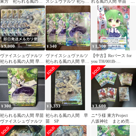
東方 祀られる風の人
スシュヴァルツ 祀られ
れる風の人間 早苗
間 早苗 SP
る風の人間 早苗
★★ スーパーレア 2
YHP/S130-036SP
枚セット 未使用品
9,000
340
1,300
¥
¥
¥
ヴァイスシュヴァルツ
ヴァイスシュヴァルツ
【中古】Reバース for
祀られる風の人間 早苗
祀られる風の人間 早苗
you TH/001B-
SP 東方Project 4枚
SR R 3枚
063SP[SP]：祀られる風
の人間 早苗(金箔押し)
300
3,333
3,600
¥
¥
¥
祀られる風の人間 早苗
祀られる風の人間 早
ニ*ラ様 東方Project
ヴァイスシュヴァルツ
苗 SP
八坂神社 まとめ売り
(早苗、加奈子、諏訪
子)