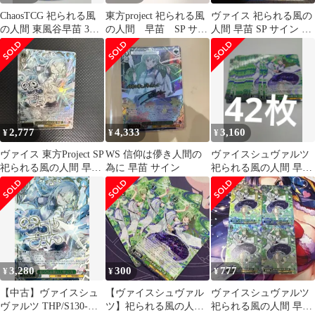
ChaosTCG 祀られる風
東方project 祀られる風
ヴァイス 祀られる風の
の人間 東風谷早苗 3枚
の人間 早苗 SP サイ
人間 早苗 SP サイン 東
セット
ン
方Project
2,777
4,333
3,160
¥
¥
¥
ヴァイス 東方Project SP
WS 信仰は儚き人間の
ヴァイスシュヴァルツ
祀られる風の人間 早苗
為に 早苗 サイン
祀られる風の人間 早苗
3
42枚セット
3,280
300
777
¥
¥
¥
【中古】ヴァイスシュ
【ヴァイスシュヴァル
ヴァイスシュヴァルツ
ヴァルツ THP/S130-
ツ】祀られる風の人間
祀られる風の人間 早苗