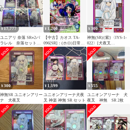
17,777
1,200
300
¥
¥
¥
ユニアリ 奈落 SR⭐︎2パ
【中古】カオス TA-
神無(SR){紫}〈IYS-1-
ラレル 奈落セット
096[SR]：(ホロ)日常の
022〉[犬夜叉
ユニオンアリーナ犬夜
光景「水無月 遥」＆
【UA50BT】]ユニアリ
叉
「神無月 葵」＆「葉月
クルミ」
300
1,199
555
¥
¥
¥
神無SR ユニオンアリー
ユニオンアリーナ犬夜
ユニオンアリーナ 犬
ナ 犬夜叉
叉 神楽 神無 SR セット
夜叉 神無 SR 2枚