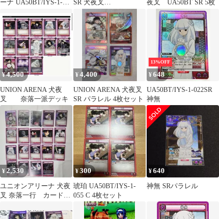
ーナ UA50BT/IYS-1-
SR 犬夜叉
夜叉 UA50BT SR 5枚
022[SR]：(キラ)神無
UA50BT/IYS-1-022
13%OFF
4,500
4,400
648
¥
¥
¥
UNION ARENA 犬夜
UNION ARENA 犬夜叉
UA50BT/IYS-1-022SR
叉 奈落一派デッキ
SR パラレル 4枚セット
神無
2,530
300
640
¥
¥
¥
ユニオンアリーナ 犬夜
琥珀 UA50BT/IYS-1-
神無 SRパラレル
叉 奈落一行 カードセ
055 C 4枚セット
ット