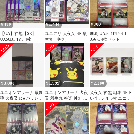
480
1,444
300
¥
¥
¥
【UA】神無【SR】
ユニアリ 犬夜叉 SR 殺
珊瑚 UA50BT/IYS-1-
UA50BT/IYS 4枚
生丸 神無
056 C 4枚セット
3,800
1,999
2,200
¥
¥
¥
ユニオンアリーナ 最新
ユニオンアリーナ 犬夜
犬夜叉 神無 珊瑚 SR R
弾 犬夜叉 R★パラレル
叉 殺生丸 神楽 神無 3
Uパラレル 3枚 ユニオ
日暮かごめ SR5枚犬夜
枚セット SR
ンアリーナ ユニアリ
叉他