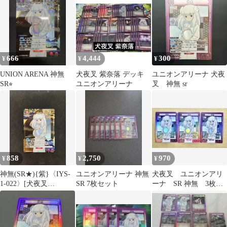
666
4,444
300
¥
¥
¥
UNION ARENA 神無
犬夜叉 紫奈落 デッキ
ユニオンアリーナ 犬夜
SR⭐︎
ユニオンアリーナ
叉 神無 sr
858
2,750
970
¥
¥
¥
神無(SR★){紫}〈IYS-
ユニオンアリーナ 神無
犬夜叉 ユニオンアリ
1-022〉[犬夜叉
SR 7枚セット
ーナ SR 神無 3枚セ
【UA50BT】]ユニアリ
ット
パラレル