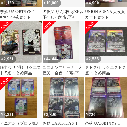
1,120
10,000
4,900
¥
¥
¥
奈落 UA50BT/IYS-1-
犬夜叉 りん2枚 紫SR以
UNION ARENA 犬夜叉
028 SR 4枚セット
下4コン 赤R以下4コン
カードセット
プロモ付き ユニオンア
リーナ
2,921
44,444
2,555
¥
¥
¥
脱力ウサギ様 リクエス
ユニオンアリーナ 犬
ミトス様 リクエスト 2
ト 5点 まとめ商品
夜叉 全色 SR以下4
点 まとめ商品
コン
3,221
2,320
720
¥
¥
¥
ピニオン（プロフ読ん
弥勒 UA50BT/IYS-1-
奈落 UA50BT/IYS-1-