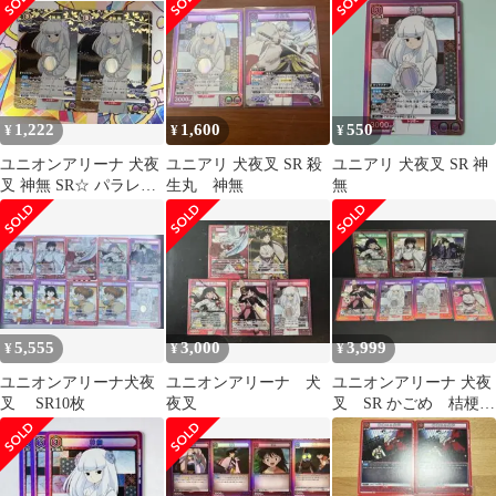
1,222
1,600
550
¥
¥
¥
ユニオンアリーナ 犬夜
ユニアリ 犬夜叉 SR 殺
ユニアリ 犬夜叉 SR 神
叉 神無 SR☆ パラレル
生丸 神無
無
2枚
5,555
3,000
3,999
¥
¥
¥
ユニオンアリーナ犬夜
ユニオンアリーナ 犬
ユニオンアリーナ 犬夜
叉 SR10枚
夜叉
叉 SR かごめ 桔梗
奈落 珊瑚 神無 神
楽