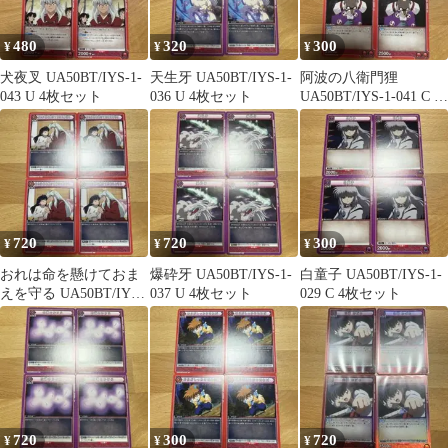
480
320
300
¥
¥
¥
犬夜叉 UA50BT/IYS-1-
天生牙 UA50BT/IYS-1-
阿波の八衛門狸
043 U 4枚セット
036 U 4枚セット
UA50BT/IYS-1-041 C 4
枚セット
720
720
300
¥
¥
¥
おれは命を懸けておま
爆砕牙 UA50BT/IYS-1-
白童子 UA50BT/IYS-1-
えを守る UA50BT/IYS-
037 U 4枚セット
029 C 4枚セット
1-076 U 4枚セット
720
300
720
¥
¥
¥