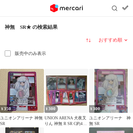
神無 SR★ の検索結果
並び替え
販売中のみ表示
350
300
300
¥
¥
¥
ユニオンアリーナ 神無
UNION ARENA 犬夜叉
ユニオンアリーナ 神
SR
りん 神無 R SR C約40
無 SR
枚 セット