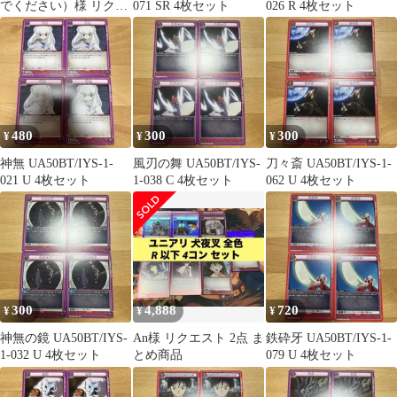
でください）様 リクエ
071 SR 4枚セット
026 R 4枚セット
スト 2点 まとめ商品
480
300
300
¥
¥
¥
神無 UA50BT/IYS-1-
風刃の舞 UA50BT/IYS-
刀々斎 UA50BT/IYS-1-
021 U 4枚セット
1-038 C 4枚セット
062 U 4枚セット
300
4,888
720
¥
¥
¥
神無の鏡 UA50BT/IYS-
An様 リクエスト 2点 ま
鉄砕牙 UA50BT/IYS-1-
1-032 U 4枚セット
とめ商品
079 U 4枚セット