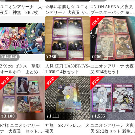
ユニオンアリーナ 犬
☆早い者勝ち☆ ユニオ
UNION ARENA 犬夜叉
夜叉 神無 SR 2枚
ンアリーナ 犬夜叉 かご
ブースターパック ※開
め 神無 SR 2枚セット
封済セット おまけ空箱
付き
44,444
360
900
¥
¥
¥
Z/X z/x ゼクス 華影
人見 蔭刀 UA50BT/IYS-
ユニオンアリーナ 犬夜
オールホロ まとめ売
1-030 C 4枚セット
叉 SR4枚セット
り
3,100
1,111
1,555
¥
¥
¥
R*様 ユニオンアリー
神無 SR パラレル 犬
ユニオンアリーナ 犬夜
ナ 犬夜叉 セット
夜叉
叉 SR 2枚セット 殺生丸