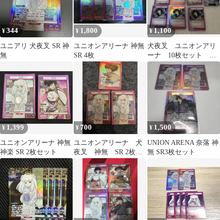
344
1,800
1,100
¥
¥
¥
ユニアリ 犬夜叉 SR 神
ユニオンアリーナ 神無
犬夜叉 ユニオンアリ
無
SR 4枚
ーナ 10枚セット 奈
落 神無 神楽 AP
1,399
700
1,500
¥
¥
¥
ユニオンアリーナ 神無
ユニオンアリーナ 犬
UNION ARENA 奈落 神
神楽 SR 2枚セット
夜叉 神無 SR 2枚
無 SR3枚セット
七宝 SR1枚