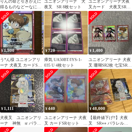
りんの命と引きかえに
ユニオンアリーナ 犬
ユニオンアリーナ犬夜
得るものなどーなにも
夜叉 SR 8枚セット
叉カード 犬夜叉SR、
ない‼︎ UA50BT/IYS-1-
神無SR2枚セット 傷
040
あり
1,900
720
1,400
¥
¥
¥
う*ん様 ユニオンアリ
瘴気 UA50BT/IYS-1-
ユニオンアリーナ 犬夜
ーナ 犬夜叉 カードSR
035 U 4枚セット
叉 珊瑚SR2枚 七宝SR1
セット
枚 計3枚セット
1,111
440
48,000
¥
¥
¥
犬夜叉 ユニオンアリ
ユニオンアリーナ 犬夜
【最終値下げ‼️】犬夜
ーナ 神無 sr パラレ
叉 カードSRセット 七
叉 SR⭐︎⭐︎ パラレル
ル
宝 鋼牙
ユリオンアリーナ