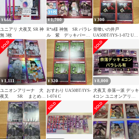
666
1,700
300
¥
¥
¥
ユニアリ 犬夜叉 SR 神
R*n様 神無 SR パラレ
骨喰いの井戸
無 3枚
ル 紫 デッキパー
UA50BT/IYS-1-072 U 2
ツ 犬夜叉 ユニア
枚セット
リ 神楽 奈落
1,111
320
8,000
¥
¥
¥
ユニオンアリーナ 犬
おすわり UA50BT/IYS-
犬夜叉 奈落一派 デッキ
夜叉 SR まとめ売
1-074 C
4コン ユニオンアリー
り
ナ ユニアリ パラレル付
き