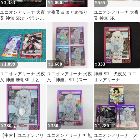
3,333
1,000
555
¥
¥
¥
ユニオンアリーナ 犬夜
犬夜叉 sr まとめ売り
ユニオンアリーナ 犬夜
叉 神無 SR☆ パラレル
叉 神無 SR
4枚
1,899
1,680
333
¥
¥
¥
ユニオンアリーナ 犬夜
ユニオンアリーナ 犬夜
神無 SR 犬夜叉 ユニ
叉 神無 珊瑚SR まとめ
叉「神無」SR（スーパ
オンアリーナ
売り
ーレア）４枚セット
紫
380
350
1,280
¥
¥
¥
【中古】ユニオンアリ
ユニオンアリーナ 神無
ユニオンアリーナ 犬