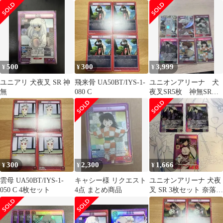
オマケ付き
神無 UA50BT 犬夜叉
500
300
3,999
¥
¥
¥
ユニアリ 犬夜叉 SR 神
飛来骨 UA50BT/IYS-1-
ユニオンアリーナ 犬
無
080 C
夜叉SR5枚 神無SRパ
ラレル セット
300
2,300
1,666
¥
¥
¥
雲母 UA50BT/IYS-1-
キャシー様 リクエスト
ユニオンアリーナ 犬夜
050 C 4枚セット
4点 まとめ商品
叉 SR 3枚セット 奈落
神楽UA50BT 犬夜叉