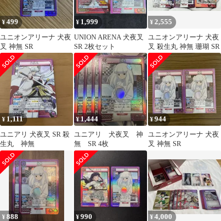
499
1,999
2,555
¥
¥
¥
ユニオンアリーナ 犬夜
UNION ARENA 犬夜叉
ユニオンアリーナ 犬夜
叉 神無 SR
SR 2枚セット
叉 殺生丸 神無 珊瑚 SR
1,111
1,444
944
¥
¥
¥
ユニアリ 犬夜叉 SR 殺
ユニアリ 犬夜叉 神
ユニオンアリーナ 犬夜
生丸 神無
無 SR 4枚
叉 神無 SR
888
990
4,000
¥
¥
¥