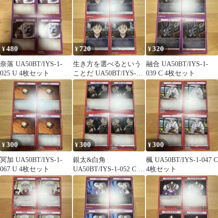
480
720
320
¥
¥
¥
奈落 UA50BT/IYS-1-
生き方を選べるという
融合 UA50BT/IYS-1-
025 U 4枚セット
ことだ UA50BT/IYS-1-
039 C 4枚セット
073 U 4枚セット
300
300
300
¥
¥
¥
冥加 UA50BT/IYS-1-
銀太&白角
楓 UA50BT/IYS-1-047 C
067 U 4枚セット
UA50BT/IYS-1-052 C 4
4枚セット
枚セット