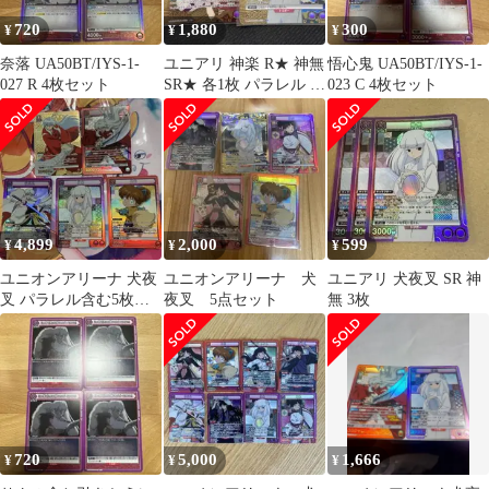
720
1,880
300
¥
¥
¥
奈落 UA50BT/IYS-1-
ユニアリ 神楽 R★ 神無
悟心鬼 UA50BT/IYS-1-
027 R 4枚セット
SR★ 各1枚 パラレル 犬
023 C 4枚セット
夜叉
4,899
2,000
599
¥
¥
¥
ユニオンアリーナ 犬夜
ユニオンアリーナ 犬
ユニアリ 犬夜叉 SR 神
叉 パラレル含む5枚セ
夜叉 5点セット
無 3枚
ット
720
5,000
1,666
¥
¥
¥