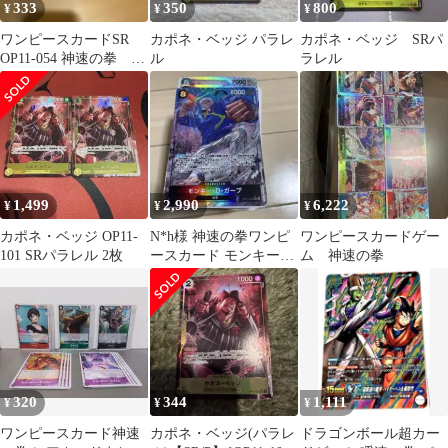
333
350
800
¥
¥
¥
ワンピースカードSR
カポネ・ベッジ パラレ
カポネ・ベッジ SRパ
OP11-054 神速の拳 い
ル
ラレル
ろいろ
1,499
2,990
6,222
¥
¥
¥
カポネ・ベッジ OP11-
N*h様 神速の拳ワンピ
ワンピースカードゲー
101 SRパラレル 2枚
ースカード モンキー・
ム 神速の拳
D・ガープ SR 他まとめ
売り
320
344
1,111
¥
¥
¥
ワンピースカード神速
カポネ・ベッジ(パラレ
ドラゴンボール超カー