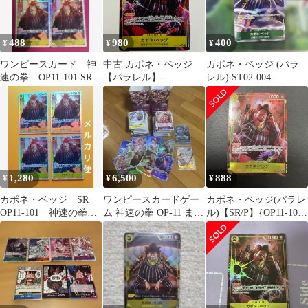
488
980
400
¥
¥
¥
ワンピースカード 神
中古 カポネ・ベッジ
カポネ・ベッジ (パラ
速の拳 OP11-101 SR
【パラレル】
レル) ST02-004
カポネ・ベッジ 4枚セ
（Hokuyuu） SR OP11-
ット
101
1,280
6,500
888
¥
¥
¥
カポネ・ベッジ SR
ワンピースカードゲー
カポネ・ベッジ(パラレ
OP11-101 神速の拳
ム 神速の拳 OP-11 まと
ル)【SR/P】{OP11-101}
ワンピースカードゲー
め売り
神速の拳
ム