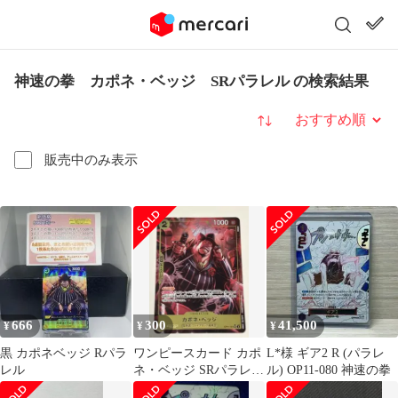
神速の拳 カポネ・ベッジ SRパラレル の検索結果
並び替え
販売中のみ表示
666
300
41,500
¥
¥
¥
黒 カポネベッジ Rパラ
ワンピースカード カポ
L*様 ギア2 R (パラレ
レル
ネ・ベッジ SRパラレル
ル) OP11-080 神速の拳
OP11-101