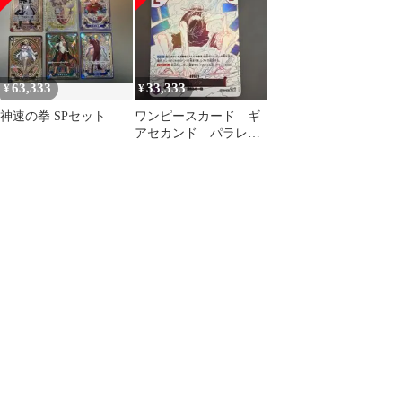
63,333
33,333
¥
¥
神速の拳 SPセット
ワンピースカード ギ
アセカンド パラレ
ル OP11-080 神速の拳