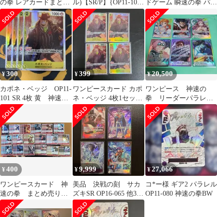
の拳 レアカードまとめ
ル)【SR/P】{OP11-101}
ドゲーム 瞬速の拳 パイ
売り5種×4枚 計20点セ
神速の拳
クーハン&孫悟空 SR
ット
300
399
20,500
¥
¥
¥
カポネ・ベッジ OP11-
ワンピースカード カポ
ワンピース 神速の
101 SR 4枚 黄 神速の
ネ・ベッジ 4枚1セッ
拳 リーダーパラレ
拳
ト 神速の拳
ル 6枚セット(ゴッド
パック)
400
9,999
27,066
¥
¥
¥
ワンピースカード 神
美品 決戦の刻 サカ
コ*ー様 ギア2 パラレル
速の拳 まとめ売りセ
ズキSR OP16-065 他3枚
OP11-080 神速の拳BW
ット
ゼンゴク、グザン、バ
ギー