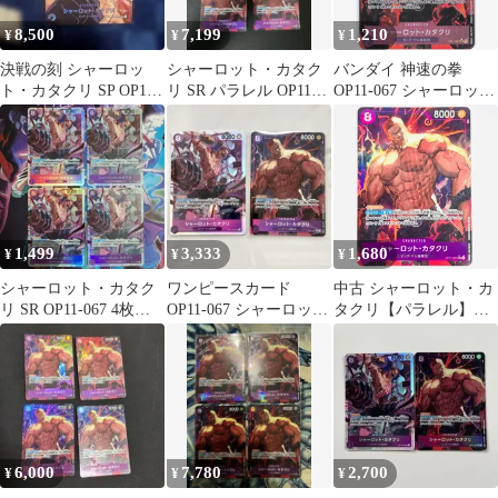
8,500
7,199
1,210
¥
¥
¥
決戦の刻 シャーロッ
シャーロット・カタク
バンダイ 神速の拳
ト・カタクリ SP OP11-
リ SR パラレル OP11-
OP11-067 シャーロッ
067 SR ワンピースカー
067 4枚セット
ト・カタクリ パラレル
ド
SR
1,499
3,333
1,680
¥
¥
¥
シャーロット・カタク
ワンピースカード
中古 シャーロット・カ
リ SR OP11-067 4枚セ
OP11-067 シャーロッ
タクリ【パラレル】
ット 神速の拳
ト・カタクリ SR SRパ
（lack） SR OP11-067
ラレル
6,000
7,780
2,700
¥
¥
¥