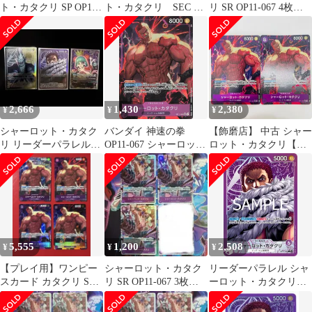
ト・カタクリ SP OP11-
ト・カタクリ SEC シ
リ SR OP11-067 4枚セ
067 SR パラレル
ークレット パラレル
ット 神速の拳
2,666
1,430
2,380
¥
¥
¥
シャーロット・カタク
バンダイ 神速の拳
【飾磨店】 中古 シャー
リ リーダーパラレル
OP11-067 シャーロッ
ロット・カタクリ【パ
まとめ売り
ト・カタクリ パラレル
ラレル】(la SR OP11-
SR
067
5,555
1,200
2,508
¥
¥
¥
【プレイ用】ワンピー
シャーロット・カタク
リーダーパラレル シャ
スカード カタクリ SR
リ SR OP11-067 3枚セ
ーロット・カタクリ
パラレル OP11-067 4枚
ット 神速の拳
{紫}〈OP11-062〉[神速
の拳]