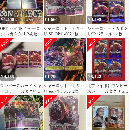
1,560
1,666
4,599
¥
¥
¥
OP11-067 SR シャーロ
シャーロット・カタク
シャーロット・カタク
ット•カタクリ 2枚セッ
リ SR OP11-067 4枚セ
リSRパラレル 4枚
ト
ット 神速の拳
4,555
1,799
5,222
¥
¥
¥
ワンピースカード シャ
シャーロット・カタク
【プレイ用】ワンピー
ーロット・カタクリ SR
リ sec パラレル 2枚
スカード カタクリ SR
OP11-067 パラレル
パラレル 4枚