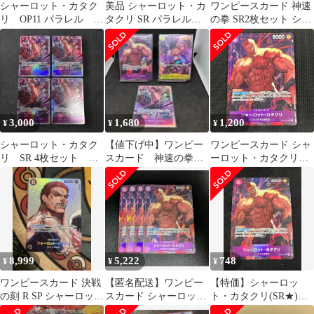
シャーロット・カタク
美品 シャーロット・カ
ワンピースカード 神速
リ OP11 パラレル
タクリ SR パラレル
の拳 SR2枚セット シャ
SR ワンピースカード
OP11-067 4枚セット 1
ーロット・カタクリ
4枚セット
3,000
1,680
1,200
¥
¥
¥
シャーロット・カタク
【値下げ中】ワンピー
ワンピースカード シャ
リ SR 4枚セット 神
スカード 神速の拳
ーロット・カタクリ
速の拳 ワンピースカ
シャーロット・カタク
SR★ スーパーレア パ
ード
リまとめ売り
ラレル OP11/067P1 神
速の拳
8,999
5,222
748
¥
¥
¥
ワンピースカード 決戦
【匿名配送】ワンピー
【特価】シャーロッ
の刻 R SP シャーロッ
スカード シャーロッ
ト・カタクリ(SR★)
ト・カタクリ
ト・カタクリ SR パラ
{紫}〈OP11-067〉[神速