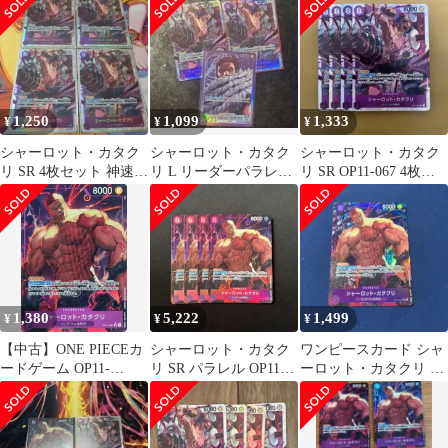
レル 4枚セット
の拳] パラレル
1,250
1,099
1,333
¥
¥
¥
シャーロット・カタク
シャーロット・カタク
シャーロット・カタク
リ SR 4枚セット 神速の
リ L リーダーパラレル
リ SR OP11-067 4枚セ
拳 ワンピースカード
(リーパラ) OP11-062
ット 神速の拳
1,380
5,222
1,499
¥
¥
¥
【中古】ONE PIECEカ
シャーロット・カタク
ワンピースカード シャ
ードゲーム OP11-
リ SR パラレル OP11-
ーロット・カタクリ パ
067[SR]：(パラレル)シ
067
ラレル
ャーロット・カタクリ