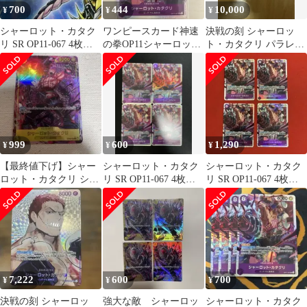
700
444
10,000
¥
¥
¥
シャーロット・カタク
ワンピースカード神速
決戦の刻 シャーロッ
リ SR OP11-067 4枚セ
の拳OP11シャーロット
ト・カタクリ パラレル
ット 神速の拳
カタクリSR
SR SP エースSEC 美品
おまけ
999
600
1,290
¥
¥
¥
【最終値下げ】シャー
シャーロット・カタク
シャーロット・カタク
ロット・カタクリ シー
リ SR OP11-067 4枚セ
リ SR OP11-067 4枚セ
クレットパラレル
ット 神速の拳
ット 神速の拳
7,222
600
700
¥
¥
¥
決戦の刻 シャーロッ
強大な敵 シャーロッ
シャーロット・カタク