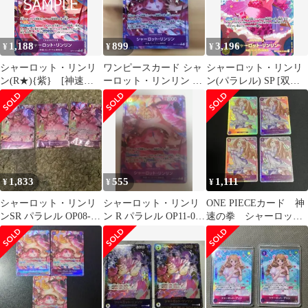
1,188
899
3,196
¥
¥
¥
シャーロット・リンリ
ワンピースカード シャ
シャーロット・リンリ
ン(R★){紫} [神速の
ーロット・リンリン R
ン(パラレル) SP [双璧
拳]
パラレル
の覇者] OP03-114 傷有
り ワンピースカードゲ
ーム
1,833
555
1,111
¥
¥
¥
シャーロット・リンリ
シャーロット・リンリ
ONE PIECEカード 神
ンSR パラレル OP08-
ン R パラレル OP11-073
速の拳 シャーロッ
069
神速の拳
ト・プリン SR 4枚
まとめ売り