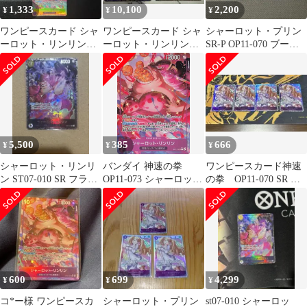
1,333
10,100
2,200
¥
¥
¥
ワンピースカード シャ
ワンピースカード シャ
シャーロット・プリン
ーロット・リンリン
ーロット・リンリン
SR-P OP11-070 ブース
OP11-073 R パラレル
ST07-010 フラッグシッ
ターパック「神速の
3枚
プ
拳」
5,500
385
666
¥
¥
¥
シャーロット・リンリ
バンダイ 神速の拳
ワンピースカード神速
ン ST07-010 SR フラッ
OP11-073 シャーロッ
の拳 OP11-070 SR シ
グシップ 未開封
ト・リンリン Rパラレ
ャーロット・プリン 4
ル
枚
600
699
4,299
¥
¥
¥
コ*ー様 ワンピースカ
シャーロット・プリン
st07-010 シャーロッ