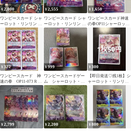
2,000
2,555
1,650
¥
¥
¥
ワンピースカード シャ
ワンピースカード シャ
ワンピースカード神速
ーロット・リンリン R
ーロット・リンリン R
の拳OP11シャーロット
パラレル 3枚セット
パラレル 4枚セット
リンリン レアパラレ
ル
322
999
300
¥
¥
¥
ワンピースカード 神
ワンピースカードゲー
【即日発送♡残1枚】シ
速の拳 OP11-073 R シ
ム シャーロット・リ
ャーロット・リンリ
ャーロット・リンリ
ンリン SR パラレル
ン op11-073 神速の拳
ン 4枚
二つの伝説
2,799
2,200
800
¥
¥
¥