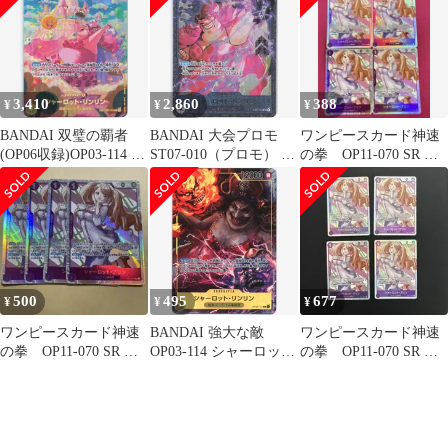
ワンピースカードゲー
ム
3,410
2,860
388
¥
¥
¥
BANDAI 双璧の覇者
BANDAI 大会プロモ
ワンピースカード神速
(OP06収録)OP03-114 シ
ST07-010（プロモ） シ
の拳 OP11-070 SR シ
ャーロット・リンリン
ャーロット・リンリン
ャーロット・プリン 4
SP
(フラッグシップ) SR
枚
500
495
677
¥
¥
¥
ワンピースカード神速
BANDAI 強大な敵
ワンピースカード神速
の拳 OP11-070 SR シ
OP03-114 シャーロッ
の拳 OP11-070 SR シ
ャーロット・プリン 4
ト・リンリン パラレル
ャーロット・プリン 4
枚
SR
枚