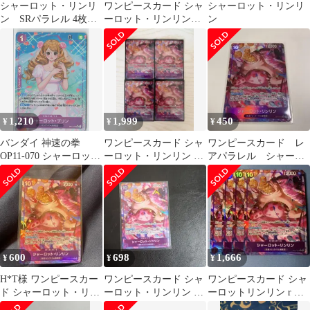
シャーロット・リンリ
ワンピースカード シャ
シャーロット・リンリ
ン SRパラレル 4枚
ーロット・リンリン
ン
op08-069
EB03-034 2枚セット
1,210
1,999
450
¥
¥
¥
バンダイ 神速の拳
ワンピースカード シャ
ワンピースカード レ
OP11-070 シャーロッ
ーロット・リンリン R
アパラレル シャーロ
ト・プリン パラレルSR
パラレル 3枚セット
ット・リンリン
600
698
1,666
¥
¥
¥
H*T様 ワンピースカー
ワンピースカード シャ
ワンピースカード シャ
ド シャーロット・リン
ーロット・リンリン R
ーロットリンリン r パ
リン R パラレル OP11-
パラレル 神速の拳
ラレル