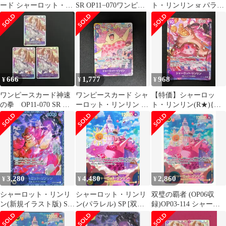
ード シャーロット・リ
SR OP11−070ワンピー
ト・リンリン sr パラレ
ンリン R パラレル
スカード神速の拳
ル フラッグシップ フ
OP11-07
ラシ
666
1,777
968
¥
¥
¥
ワンピースカード神速
ワンピースカード シャ
【特価】シャーロッ
の拳 OP11-070 SR シ
ーロット・リンリン R
ト・リンリン(R★){紫}
ャーロット・プリン 3
プロモ パラレル
〈OP11-073〉[神速の
枚
拳]
3,280
4,480
2,860
¥
¥
¥
シャーロット・リンリ
シャーロット・リンリ
双璧の覇者 (OP06収
ン(新規イラスト版) SR
ン(パラレル) SP [双璧
録)OP03-114 シャーロ
[フラッグシップバトル
の覇者] OP03-114 ワン
ット・リンリン SP
2023年10月] ST07-010
ピースカードゲーム