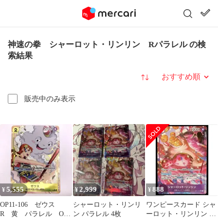
神速の拳 シャーロット・リンリン Rパラレル の検
索結果
並び替え
販売中のみ表示
5,555
2,999
888
¥
¥
¥
OP11-106 ゼウス
シャーロット・リンリ
ワンピースカード シャ
R 黄 パラレル One
ン パラレル 4枚
ーロット・リンリン R