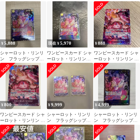
Piece Card
パラレル
5,888
5,970
888
¥
現在 ¥
¥
シャーロット・リンリ
ワンピースカード シャ
ワンピースカード シャ
ン フラッグシップバ
ーロット・リンリン
ーロット・リンリン R
トル プロモ パラレ
ST07-010フラグシップ
パラレル OP11-073
ル ワンピースカード
バトル
800
9,999
4,999
¥
¥
¥
ワンピースカード シャ
シャーロット・リンリ
シャーロット・リンリ
ーロット・リンリン R
ン フラッグシップバ
ン フラッグシップバ
パラレル OP11-073
トル プロモ ST07-
トル プロモ ST07-
010
010