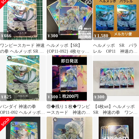
666
300
1,580
¥
¥
¥
ワンピースカード 神速
ヘルメッポ【SR】
ヘルメッポ SR パラ
の拳 ヘルメッポ SR パ
{OP11-092} 4枚セット
レル OP11 神速の
ラレル
神速の拳【OP-11】
拳 ワンピース カー
ドゲーム ソード
825
300
300
¥
¥
¥
バンダイ 神速の拳
⑪◆残り１枚◆ワンピ
【4枚set】ヘルメッポ
OP11-092 ヘルメッポ
ースカード 神速の
SR 神速の拳 ワンピ
パラレルSR
拳 ヘルメッポSR
ースカード