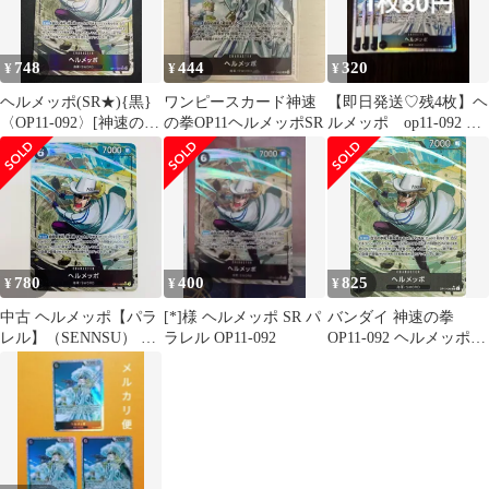
748
444
320
¥
¥
¥
ヘルメッポ(SR★){黒}
ワンピースカード神速
【即日発送♡残4枚】ヘ
〈OP11-092〉[神速の
の拳OP11ヘルメッポSR
ルメッポ op11-092 神
拳] パラレル
速の拳 ワンピースカ
ード
780
400
825
¥
¥
¥
中古 ヘルメッポ【パラ
[*]様 ヘルメッポ SR パ
バンダイ 神速の拳
レル】（SENNSU） SR
ラレル OP11-092
OP11-092 ヘルメッポ
OP11-092
パラレルSR