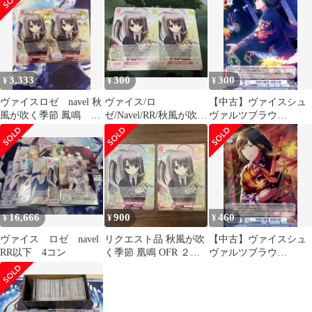
3,333
300
300
¥
¥
¥
ヴァイスロゼ navel 秋
ヴァイス/ロ
【中古】ヴァイスシュ
風が吹く季節 鳳鳴 SP
ゼ/Navel/RR/秋風が吹く
ヴァルツブラウ
サイン ２枚
季節 鳳鳴/２枚
ISM/01B-010[N]：秋風
の薫香 清澄九郎
16,666
900
460
¥
¥
¥
ヴァイス ロゼ navel
リクエスト品 秋風が吹
【中古】ヴァイスシュ
RR以下 4コン
く季節 凰鳴 OFR ２枚
ヴァルツブラウ
ヴァイスシュヴァルツ
ISM/01B-
ロゼ NAVEL
010ISM[ISM]：(ホロ)秋
風の薫香 清澄九郎(キ
ャラクター金箔押しサ