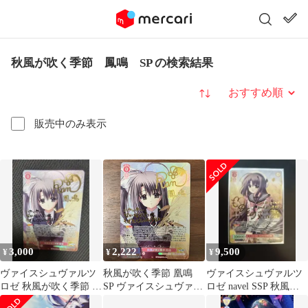
秋風が吹く季節 鳳鳴 SP の検索結果
並び替え
販売中のみ表示
3,000
2,222
9,500
¥
¥
¥
ヴァイスシュヴァルツ
秋風が吹く季節 凰鳴
ヴァイスシュヴァルツ
ロゼ 秋風が吹く季節 鳳
SP ヴァイスシュヴァル
ロゼ navel SSP 秋風が
鳴 SP
ツロゼ NAVEL
吹く季節 渡来明日香