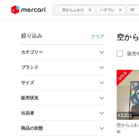
ンツにスキップ
空からふわり
ハチワレ
SP
絞り込み
空から
クリア
カテゴリー
販売
ブランド
サイズ
販売状況
出品者
2,222
¥
空からふ
商品の状態
sp