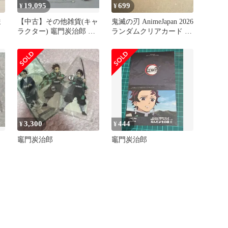
19,095
699
¥
¥
ま
【中古】その他雑貨(キャ
鬼滅の刃 AnimeJapan 2026
ラクター) 竈門炭治郎 記
ランダムクリアカード 竈
念セット 「鬼滅の刃」
門炭治郎 ②
AnimeJapan 2019グッズ
3,300
444
¥
¥
竈門炭治郎
竈門炭治郎