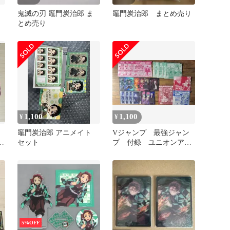
鬼滅の刃 竈門炭治郎 ま
竈門炭治郎 まとめ売り
とめ売り
1,100
1,100
¥
¥
竈門炭治郎 アニメイト
Vジャンプ 最強ジャン
ド
セット
プ 付録 ユニオンアリ
ーナ カード22枚
5%OFF