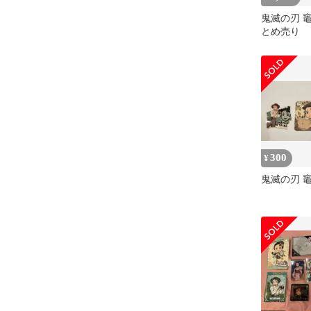
鬼滅の刃 
とめ売り
300
¥
鬼滅の刃 