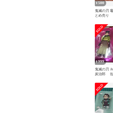
500
¥
鬼滅の刃 
とめ売り
999
¥
鬼滅の刃 AG
炭治郎 缶
スタ チェ