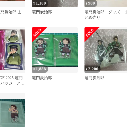
1,100
900
¥
¥
竈門炭治郎 ま
竈門炭治郎
竈門炭治郎 グッズ 
とめ売り
1,888
2,200
¥
¥
F 2025 竈門
竈門炭治郎
竈門炭治郎
バッジ アク
キ 3点 ②