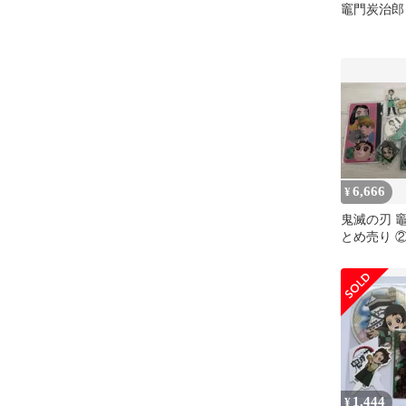
竈門炭治郎
6,666
¥
鬼滅の刃 
とめ売り 
1,444
¥