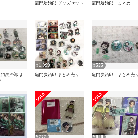
竈門炭治郎 グッズセット
竈門炭治郎 まとめ
1,999
555
¥
¥
竈門炭治郎 ま
竈門炭治郎 まとめ売り
竈門炭治郎 まとめ売
②
777
888
¥
¥