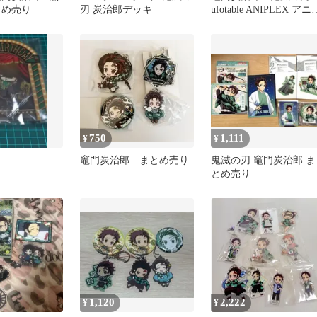
とめ売り
刃 炭治郎デッキ
ufotable ANIPLEX アニ
レ アクスタ 他
750
1,111
¥
¥
竈門炭治郎 まとめ売り
鬼滅の刃 竈門炭治郎 ま
とめ売り
1,120
2,222
¥
¥