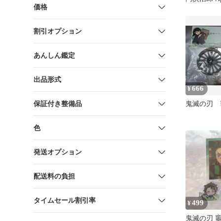
価格
42/44m
滅の刃」
割引オプション
あんしん鑑定
出品形式
666
¥
保証付き整備品
鬼滅の刃 
色
発送オプション
配送料の負担
タイムセール割引率
499
¥
鬼滅の刃 竈