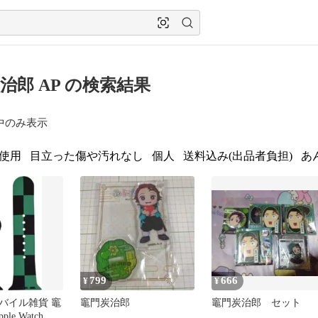
治郎 AP の検索結果
中のみ表示
使用
目立った傷や汚れなし
個人
送料込み(出品者負担)
あ
799
666
¥
¥
バイル雑貨 竈
竈門炭治郎
竈門炭治郎 セット
le Watch