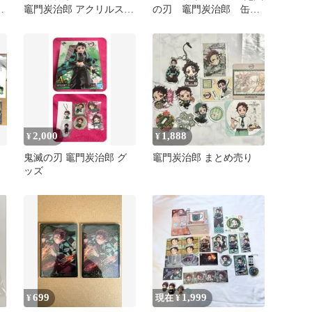
プ
竈門炭治郎 アクリルスタ
の刃 竈門炭治郎 缶バ
ンド アクスタ
ッジ カード アクス
タ 5種
2,000
1,888
¥
¥
鬼滅の刃 竈門炭治郎 グ
竈門炭治郎 まとめ売り
ッズ
699
1,999
¥
現在 ¥