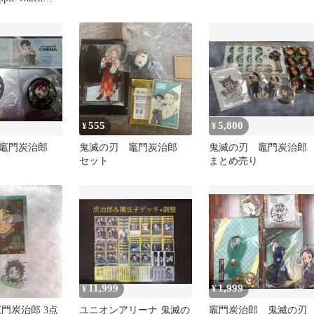
m対応バンド 「鬼
555
5,800
¥
¥
竈門炭治郎
鬼滅の刃 竈門炭治郎
鬼滅の刃 竈門炭治
セット
まとめ売り
11,999
1,999
¥
¥
門炭治郎 3点
ユニオンアリーナ 鬼滅の
竈門炭治郎 鬼滅の