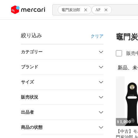
ンツにスキップ
竈門炭治郎
AP
絞り込み
竈門炭
クリア
カテゴリー
販売
ブランド
新品、未
サイズ
販売状況
出品者
1,000
¥
商品の状態
【中古】モ
門炭治郎 App