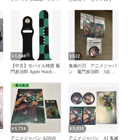
クリアカード 竈門炭治郎
1,040
622
¥
¥
郎
【中古】モバイル雑貨 竈
鬼滅の刃 アニメジャパ
門炭治郎 Apple Watch
ン 竈門炭治郎 3点セ
38/40mm対応バンド 「鬼
ット
滅の刃」
1,714
3,333
¥
¥
刃
アニメジャパン AJ2026
アニメジャパン AJ 鬼滅