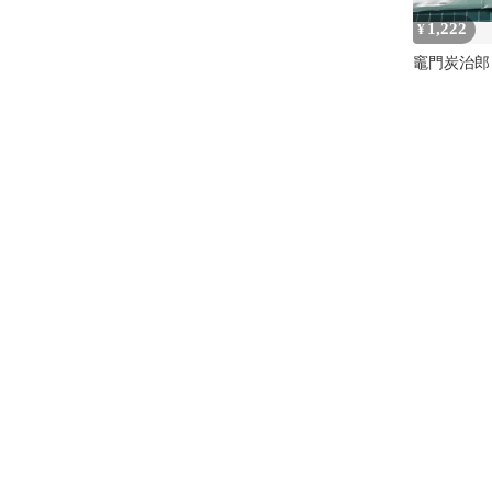
1,222
¥
竈門炭治郎