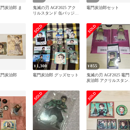
竈門炭治郎 ま
鬼滅の刃 AGF2025 アク
竈門炭治郎セット
リルスタンド 缶バッジ
竈門炭治郎
1,300
855
¥
¥
竈門炭治郎
竈門炭治郎 グッズセット
鬼滅の刃 AGF2025 竈門
炭治郎 アクリルスタン
ブロマイド