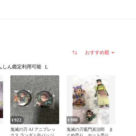
並び替え
んしん鑑定利用可能
L
922
980
¥
¥
鬼滅の刃 AJ アニプレッ
鬼滅の刃竈門炭治郎 ま
クス ランダム缶バッジ
とめ売り セット売り