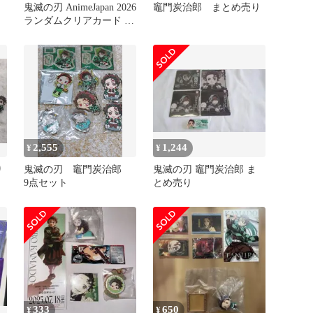
鬼滅の刃 AnimeJapan 2026
竈門炭治郎 まとめ売り
ランダムクリアカード 竈
門炭治郎 ①
2,555
1,244
¥
¥
り
鬼滅の刃 竈門炭治郎
鬼滅の刃 竈門炭治郎 ま
9点セット
とめ売り
333
650
¥
¥