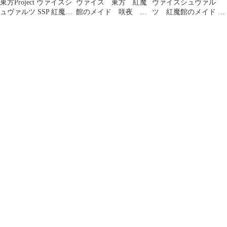
東方Project ヴァイスシ
ヴァイス 東方 紅魔
ヴァイスシュヴァル
ュヴァルツ SSP 紅魔館
館のメイド 咲夜
ツ 紅魔館のメイド 咲
のメイド 咲夜
SSP
夜 SR⭐︎⭐︎⭐︎ 星3