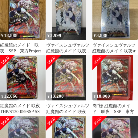
18,888
3,999
3,888
¥
¥
¥
紅魔館のメイド 咲
ヴァイスシュヴァルツ
ヴァイスシュヴァルツ
夜 SSP 東方Project
紅魔館のメイド 咲夜
紅魔館のメイド 咲夜sr
SR
12,666
13,200
18,000
¥
¥
¥
紅魔館のメイド 咲夜
ヴァイスシュヴァルツ
肉*様 紅魔館のメイ
THP/S130-059SSP SSP
紅魔館のメイド 咲夜
ド 咲夜 SSP 東方
東方Project
SSP