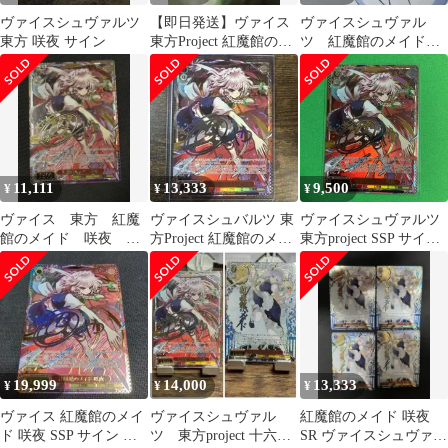
ヴァイスシュヴァルツ
【即日発送】ヴァイス
ヴァイスシュヴァル
東方 咲夜 サイン
東方Project 紅魔館のメ
ツ 紅魔館のメイド
イド 咲夜 SSP サイン
咲夜 SSP
11,111
13,333
9,500
¥
¥
¥
ヴァイス 東方 紅魔
ヴァイスシュバルツ 東
ヴァイスシュヴァルツ
館のメイド 咲夜
方Project 紅魔館のメイ
東方project SSP サイン
SSP
ド 咲夜 SSP
紅魔館のメイド 咲夜
19,999
14,000
13,333
¥
¥
¥
ヴァイス 紅魔館のメイ
ヴァイスシュヴァル
紅魔館のメイド 咲夜
ド 咲夜 SSP サイン 東
ツ 東方project 十六夜
SR ヴァイスシュヴァル