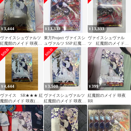
3,444
13,333
13,333
¥
¥
¥
ヴァイスシュヴァルツ
東方Project ヴァイスシ
ヴァイスシュヴァル
紅魔館のメイド 咲夜
ュヴァルツ SSP 紅魔館
ツ 紅魔館のメイド
SR
のメイド 咲夜
咲夜 ssp 東方
4,444
3,500
399
¥
¥
¥
ヴァイス SR★★★ 紅
ヴァイスシュヴァルツ
紅魔館のメイド 咲夜
魔館のメイド 咲夜(箔
紅魔館のメイド 咲夜
RR
押し入り)
SR★3