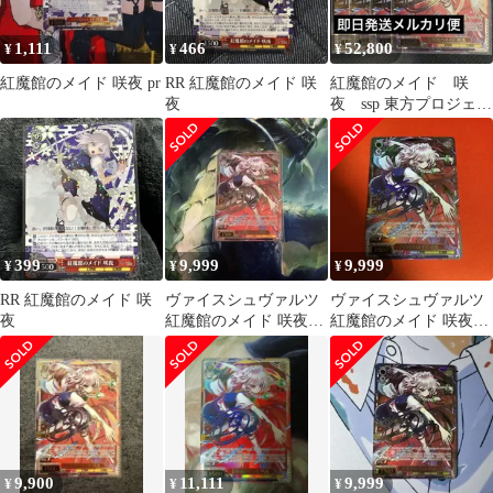
1,111
466
52,800
¥
¥
¥
紅魔館のメイド 咲夜 pr
RR 紅魔館のメイド 咲
紅魔館のメイド 咲
夜
夜 ssp 東方プロジェク
ト 4枚
399
9,999
9,999
¥
¥
¥
RR 紅魔館のメイド 咲
ヴァイスシュヴァルツ
ヴァイスシュヴァルツ
夜
紅魔館のメイド 咲夜
紅魔館のメイド 咲夜
SSP サイン
SSP
9,900
11,111
9,999
¥
¥
¥