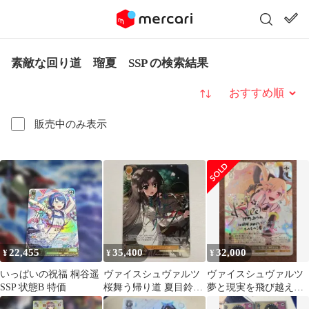
素敵な回り道 瑠夏 SSP の検索結果
並び替え
販売中のみ表示
22,455
35,400
32,000
¥
¥
¥
いっぱいの祝福 桐谷遥
ヴァイスシュヴァルツ
ヴァイスシュヴァルツ
SSP 状態B 特価
桜舞う帰り道 夏目鈴
夢と現実を飛び越え
SP
る 仲町あられ ssp