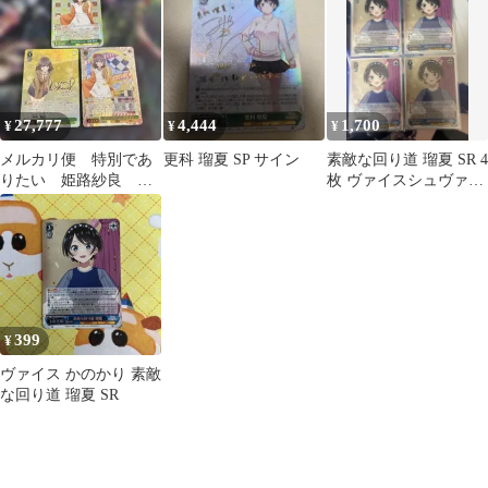
27,777
4,444
1,700
¥
¥
¥
メルカリ便 特別であ
更科 瑠夏 SP サイン
素敵な回り道 瑠夏 SR 4
りたい 姫路紗良
枚 ヴァイスシュヴァル
SSP SP SR セット 青
ツ
ブタ サイン
399
¥
ヴァイス かのかり 素敵
な回り道 瑠夏 SR