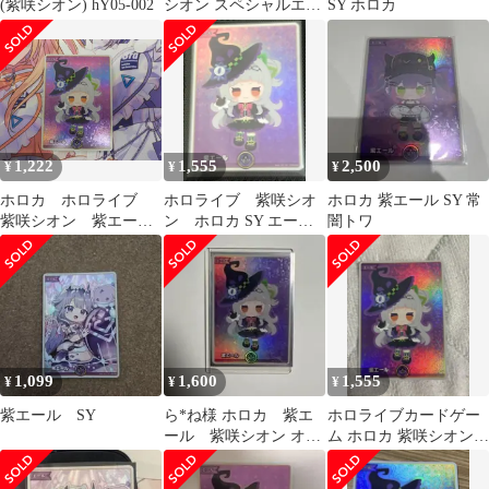
(紫咲シオン) hY05-002
シオン スペシャルエー
SY ホロカ
ルSY
1,222
1,555
2,500
¥
¥
¥
ホロカ ホロライブ
ホロライブ 紫咲シオ
ホロカ 紫エール SY 常
紫咲シオン 紫エー
ン ホロカ SY エール
闇トワ
ル SY
紫エール
1,099
1,600
1,555
¥
¥
¥
紫エール SY
ら*ね様 ホロカ 紫エ
ホロライブカードゲー
ール 紫咲シオン オマ
ム ホロカ 紫咲シオン
ケ有り
紫エール