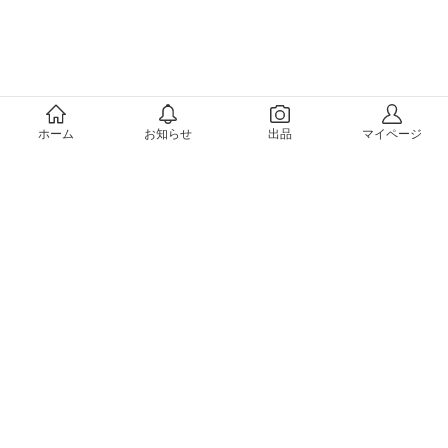
メルカリについて
ホーム
お知らせ
出品
マイページ
会社概要（運営会社）
採用情報
プレスリリース
公式ブログ
プレスキット
メルカリUS
メルカリShops
m department（エムデパ）
ヘルプ
ヘルプセンター（ガイド・お問い合わせ）
メルカリShopsでショップを開設する
メルカリShops ショップ管理画面にログイン
メルカリShops出店者向けガイド
お問い合わせ一覧